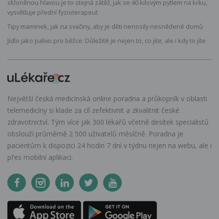
skloněnou hlavou je to stejná zátěž, jak se 40 kilovým pytlem na krku,
vysvětluje přední fyzioterapeut
Tipy maminek, jak na svačiny, aby je děti nenosily nesnědené domů
Jídlo jako palivo pro běžce: Důležité je nejen to, co jíte, ale i kdy to jíte
Největší česká medicínská online poradna a průkopník v oblasti
telemedicíny si klade za cíl zefektivnit a zkvalitnit české
zdravotnictví. Tým více jak 300 lékařů včetně desítek specialistů
obslouží průměrně 2 500 uživatelů měsíčně. Poradna je
pacientům k dispozici 24 hodin 7 dní v týdnu nejen na webu, ale i
přes mobilní aplikaci.