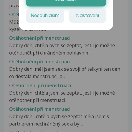
praskl kondom, ejakuloval se do...
Otěhotnění při menstruaci
Nesouhlasím
Nastavení
Můžu otěhotnět při menstruaci a k tomu beru
kyselinu listovou?
Otěhotnění při menstruaci
Dobrý den, chtěla bych se zeptat, jestli je možné
otěhotnět při chráněném pohlavním...
Otěhotnění při menstruaci
Dobry den, měl jsem sex se svoji přitelkyni ten den
co dostala menstruaci, a...
Otehotneni při menstruaci
Dobrý den, chtěla jsem se zeptat, jestli je možné
otěhotnět při menstruaci....
Otěhotnění při menstruaci
Dobrý den , chtěla bych se zeptat měla jsem s
partnerem nechráněný sex a byl...