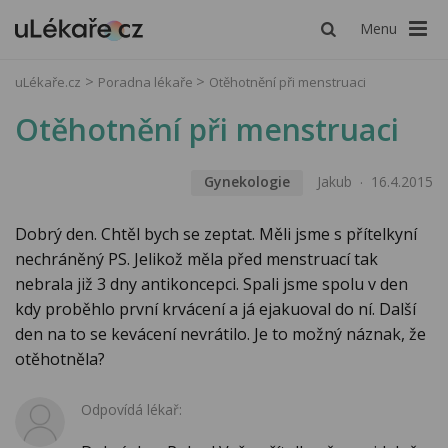
Menu
uLékaře.cz
Poradna lékaře
Otěhotnění při menstruaci
Otěhotnění při menstruaci
Gynekologie
Jakub
16.4.2015
Dobrý den. Chtěl bych se zeptat. Měli jsme s přítelkyní
nechráněný PS. Jelikož měla před menstruací tak
nebrala již 3 dny antikoncepci. Spali jsme spolu v den
kdy proběhlo první krvácení a já ejakuoval do ní. Další
den na to se kevácení nevrátilo. Je to možný náznak, že
otěhotněla?
Odpovídá lékař: