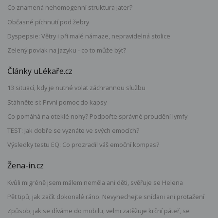
Co znamená nehomogenní struktura jater?
Občasné píchnutí pod žebry
Dyspepsie: Větry i při malé námaze, nepravidelná stolice
Zelený povlak na jazyku - co to může být?
Články uLékaře.cz
13 situací, kdy je nutné volat záchrannou službu
Stáhněte si: První pomoc do kapsy
Co pomáhá na oteklé nohy? Podpořte správné proudění lymfy
TEST: Jak dobře se vyznáte ve svých emocích?
Výsledky testu EQ: Co prozradil váš emoční kompas?
Žena-in.cz
Kvůli migréně jsem málem neměla ani děti, svěřuje se Helena
Pět tipů, jak začít dokonalé ráno. Nevynechejte snídani ani protažení
Způsob, jak se díváme do mobilu, velmi zatěžuje krční páteř, se