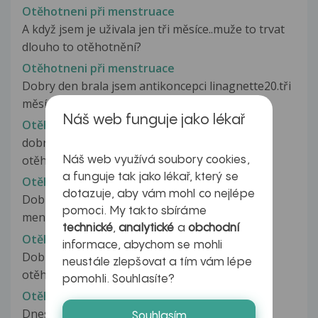
Otěhotneni při menstruace
A když jsem je uživala jen tři měsíce..muže to trvat
dlouho to otěhotnění?
Otěhotneni při menstruace
Dobry den brala jsem antikoncepci linagnette20.tři
měsíce..vysadila jsem ji...a...
Náš web funguje jako lékař
Otěhotnění při menstruaci
dobrý den, chtěla bych se zeptat zda je možne
otěhotnět při menstruaci, měla...
Náš web využívá soubory cookies,
a funguje tak jako lékař, který se
Otěhotnění při menstruaci
dotazuje, aby vám mohl co nejlépe
Dobrý den můžu otěhotnět když jsem měla
pomoci. My takto sbíráme
menstruaci druhy den jsme měli nechraneni...
technické
,
analytické
a
obchodní
Otěhotnění při menstruaci
informace, abychom se mohli
Dobrý den, chtěla bych se zeptat. bojim se, že
neustále zlepšovat a tím vám lépe
otěhotním.. s přítelem jsem...
pomohli. Souhlasíte?
Otěhotnění při menstruaci
Dneska jsme měli s přítelem sex. Bohužel nám
Souhlasím