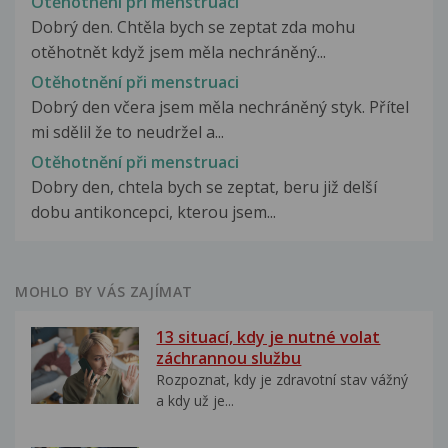
Otěhotnění při menstruaci
Dobrý den. Chtěla bych se zeptat zda mohu
otěhotnět když jsem měla nechráněný...
Otěhotnění při menstruaci
Dobrý den včera jsem měla nechráněný styk. Přítel
mi sdělil že to neudržel a...
Otěhotnění při menstruaci
Dobry den, chtela bych se zeptat, beru již delší
dobu antikoncepci, kterou jsem...
MOHLO BY VÁS ZAJÍMAT
13 situací, kdy je nutné volat
záchrannou službu
Rozpoznat, kdy je zdravotní stav vážný
a kdy už je...