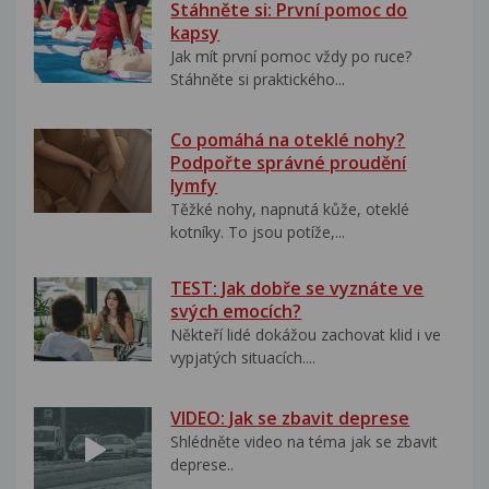
Stáhněte si: První pomoc do
kapsy
Jak mít první pomoc vždy po ruce?
Stáhněte si praktického...
Co pomáhá na oteklé nohy?
Podpořte správné proudění
lymfy
Těžké nohy, napnutá kůže, oteklé
kotníky. To jsou potíže,...
TEST: Jak dobře se vyznáte ve
svých emocích?
Někteří lidé dokážou zachovat klid i ve
vypjatých situacích....
VIDEO: Jak se zbavit deprese
Shlédněte video na téma jak se zbavit
deprese..