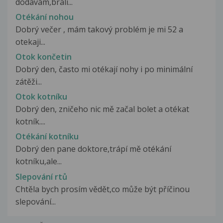
dodavám,brali...
Otékání nohou
Dobrý večer , mám takový problém je mi 52 a
otekaji...
Otok končetin
Dobrý den, často mi otékají nohy i po minimální
zátěži...
Otok kotníku
Dobrý den, zničeho nic mě začal bolet a otékat
kotník....
Otékání kotníku
Dobrý den pane doktore,trápí mě otékání
kotníku,ale...
Slepování rtů
Chtěla bych prosím vědět,co může být příčinou
slepování...