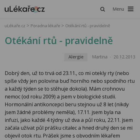
Menu
uLékaře.cz
Poradna lékaře
Otékání rtů - pravidelně
Otékání rtů - pravidelně
Alergie
Martina
20.12.2013
Dobrý den, už to trvá od 23.11., co mi otekly rty (nebo
spíše vždy jen polovina buď horního nebo spodního rtu
a každý týden se to stěhuje dokola). Mám crohnovu
nemoc (od roku 2009) a jsem v biologické studii.
Hormonální antikoncepci beru stejnou už 8 let (nikdy
jsem žádné problémy neměla), 17.11. jsem byla na
infuzi, jako každé 4 týdny už dva a půl roku, 22.11. jsem
začala užívat půl prášku citalec a hned druhý den se mi
objevil otok rtu. Prášek jsme s obvodním lékařem