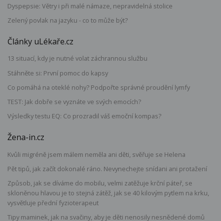
Dyspepsie: Větry i při malé námaze, nepravidelná stolice
Zelený povlak na jazyku - co to může být?
Články uLékaře.cz
13 situací, kdy je nutné volat záchrannou službu
Stáhněte si: První pomoc do kapsy
Co pomáhá na oteklé nohy? Podpořte správné proudění lymfy
TEST: Jak dobře se vyznáte ve svých emocích?
Výsledky testu EQ: Co prozradil váš emoční kompas?
Žena-in.cz
Kvůli migréně jsem málem neměla ani děti, svěřuje se Helena
Pět tipů, jak začít dokonalé ráno. Nevynechejte snídani ani protažení
Způsob, jak se díváme do mobilu, velmi zatěžuje krční páteř, se
skloněnou hlavou je to stejná zátěž, jak se 40 kilovým pytlem na krku,
vysvětluje přední fyzioterapeut
Tipy maminek, jak na svačiny, aby je děti nenosily nesnědené domů