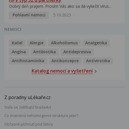
HPV typ 52 u partnerky
Dobrý deň prajem. Prosím Vás ako sa dá vyliečiť vírus...
Pohlavní nemoci
5.10.2023
NEMOCI
Kašel
Alergie
Alkoholismus
Analgetika
Angína
Antibiotika
Antidepresiva
Antihistaminika
Antikoncepce
Antivirotika
Katalog nemocí a vyšetření
Z poradny uLékaře.cz
Stále se zvětšující bradavka
Co znamená nehomogenní struktura jater?
Občasné píchnutí pod žebry