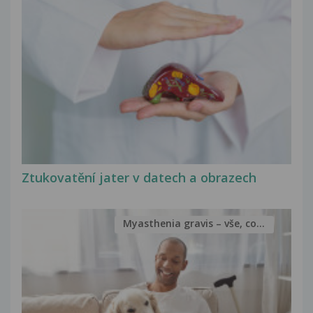
Ztukovatění jater v datech a obrazech
Myasthenia gravis – vše, co...