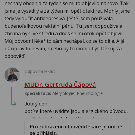
nechaly obden a za týden se mi to objevilo nanovo. Tak
jsme je vysadily a za týden mi opět otekl ret. Mohly jsme
tedy vyloučit antidepresiva. Ještě jsem používala
budenofalkovou rektální pěnu. Tu jsem dopoužívala
zhruba nyní ve středu a dnes se mi otok opět objevil.
Můj obvodní lékař to sám nechápal, co se to děje. A já
už opravdu nevím, z čeho by to mohlo být. Děkuji za
odpověď.
Odpovídá lékař:
MUDr. Gertruda Čápová
Specializace:
Alergologie‎, Pneumologie‎
dobrý den
potíže které uvádíte jsou alergického původu,
tzv Quinckeho otok, příčina mů...
Pro zobrazení odpovědi lékaře je nutné
se přihlásit.