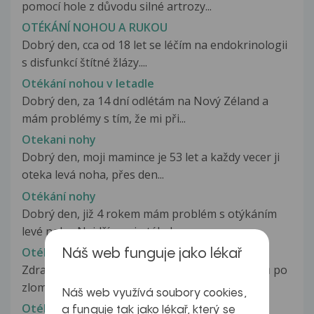
pomocí hole z důvodu silné artrozy...
OTÉKÁNÍ NOHOU A RUKOU
Dobrý den, cca od 18 let se léčím na endokrinologii
s disfunkcí štítné žlázy....
Otékání nohou v letadle
Dobrý den, za 14 dní odlétám na Nový Zéland a
mám problémy s tím, že mi při...
Otekani nohy
Dobrý den, moji mamince je 53 let a každy vecer ji
oteka levá noha, přes den...
Otékání nohy
Dobrý den, již 4 rokem mám problém s otýkáním
levé nohy. Nejdříve mi otékalo...
Otékání nohy po vyjmutí šroubů
Náš web funguje jako lékař
Zdravím Vás. Jsem dva týdny po vyndání šroubů po
zlomenině bérce a potrhaných...
Náš web využívá soubory cookies,
Otékání obličeje, zduřený jazyk
a funguje tak jako lékař, který se