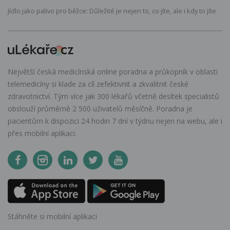
Jídlo jako palivo pro běžce: Důležité je nejen to, co jíte, ale i kdy to jíte
Největší česká medicínská online poradna a průkopník v oblasti
telemedicíny si klade za cíl zefektivnit a zkvalitnit české
zdravotnictví. Tým více jak 300 lékařů včetně desítek specialistů
obslouží průměrně 2 500 uživatelů měsíčně. Poradna je
pacientům k dispozici 24 hodin 7 dní v týdnu nejen na webu, ale i
přes mobilní aplikaci.
Stáhněte si mobilní aplikaci