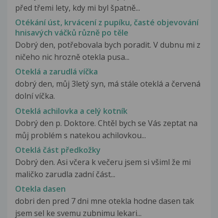
před třemi lety, kdy mi byl špatně...
Otékání úst, krvácení z pupíku, časté objevování
hnisavých váčků různě po těle
Dobrý den, potřebovala bych poradit. V dubnu mi z
ničeho nic hrozně otekla pusa...
Oteklá a zarudlá víčka
dobrý den, můj 3letý syn, má stále oteklá a červená
dolní víčka.
Oteklá achilovka a celý kotník
Dobrý den p. Doktore. Chtěl bych se Vás zeptat na
můj problém s natekou achilovkou...
Oteklá část předkožky
Dobrý den. Asi včera k večeru jsem si všiml že mi
maličko zarudla zadní část...
Otekla dasen
dobri den pred 7 dni mne otekla hodne dasen tak
jsem sel ke svemu zubnimu lekari...