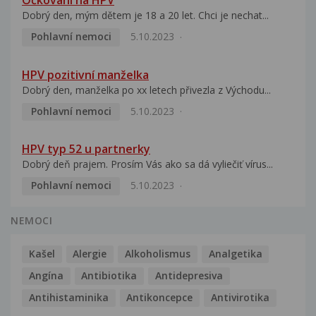
Očkování na HPV
Dobrý den, mým dětem je 18 a 20 let. Chci je nechat...
Pohlavní nemoci
5.10.2023
HPV pozitivní manželka
Dobrý den, manželka po xx letech přivezla z Východu...
Pohlavní nemoci
5.10.2023
HPV typ 52 u partnerky
Dobrý deň prajem. Prosím Vás ako sa dá vyliečiť vírus...
Pohlavní nemoci
5.10.2023
NEMOCI
Kašel
Alergie
Alkoholismus
Analgetika
Angína
Antibiotika
Antidepresiva
Antihistaminika
Antikoncepce
Antivirotika