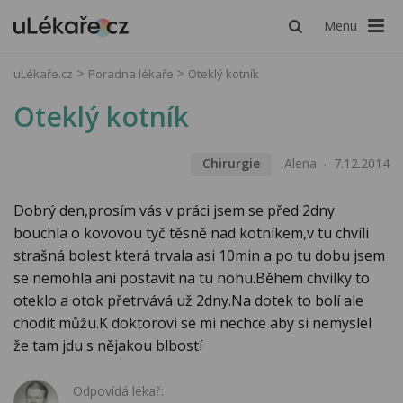
Menu
uLékaře.cz
Poradna lékaře
Oteklý kotník
Oteklý kotník
Chirurgie
Alena
7.12.2014
Dobrý den,prosím vás v práci jsem se před 2dny
bouchla o kovovou tyč těsně nad kotníkem,v tu chvíli
strašná bolest která trvala asi 10min a po tu dobu jsem
se nemohla ani postavit na tu nohu.Během chvilky to
oteklo a otok přetrvává už 2dny.Na dotek to bolí ale
chodit můžu.K doktorovi se mi nechce aby si nemyslel
že tam jdu s nějakou blbostí
Odpovídá lékař: