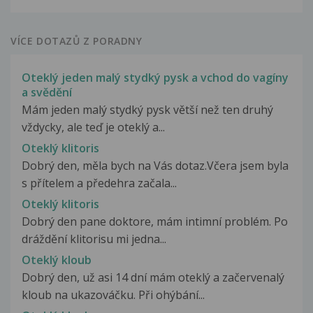
VÍCE DOTAZŮ Z PORADNY
Oteklý jeden malý stydký pysk a vchod do vagíny
a svědění
Mám jeden malý stydký pysk větší než ten druhý
vždycky, ale teď je oteklý a...
Oteklý klitoris
Dobrý den, měla bych na Vás dotaz.Včera jsem byla
s přítelem a předehra začala...
Oteklý klitoris
Dobrý den pane doktore, mám intimní problém. Po
dráždění klitorisu mi jedna...
Oteklý kloub
Dobrý den, už asi 14 dní mám oteklý a začervenalý
kloub na ukazováčku. Při ohýbání...