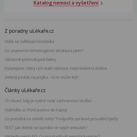
Katalog nemocí a vyšetření
Z poradny uLékaře.cz
Stále se zvětšující bradavka
Co znamená nehomogenní struktura jater?
Občasné píchnutí pod žebry
Dyspepsie: Větry i při malé námaze, nepravidelná stolice
Zelený povlak na jazyku - co to může být?
Články uLékaře.cz
13 situací, kdy je nutné volat záchrannou službu
Stáhněte si: První pomoc do kapsy
Co pomáhá na oteklé nohy? Podpořte správné proudění lymfy
TEST: Jak dobře se vyznáte ve svých emocích?
Výsledky testu EQ: Co prozradil váš emoční kompas?