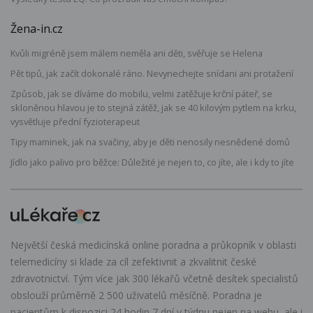
Žena-in.cz
Kvůli migréně jsem málem neměla ani děti, svěřuje se Helena
Pět tipů, jak začít dokonalé ráno. Nevynechejte snídani ani protažení
Způsob, jak se díváme do mobilu, velmi zatěžuje krční páteř, se
skloněnou hlavou je to stejná zátěž, jak se 40 kilovým pytlem na krku,
vysvětluje přední fyzioterapeut
Tipy maminek, jak na svačiny, aby je děti nenosily nesnědené domů
Jídlo jako palivo pro běžce: Důležité je nejen to, co jíte, ale i kdy to jíte
Největší česká medicínská online poradna a průkopník v oblasti
telemedicíny si klade za cíl zefektivnit a zkvalitnit české
zdravotnictví. Tým více jak 300 lékařů včetně desítek specialistů
obslouží průměrně 2 500 uživatelů měsíčně. Poradna je
pacientům k dispozici 24 hodin 7 dní v týdnu nejen na webu, ale i