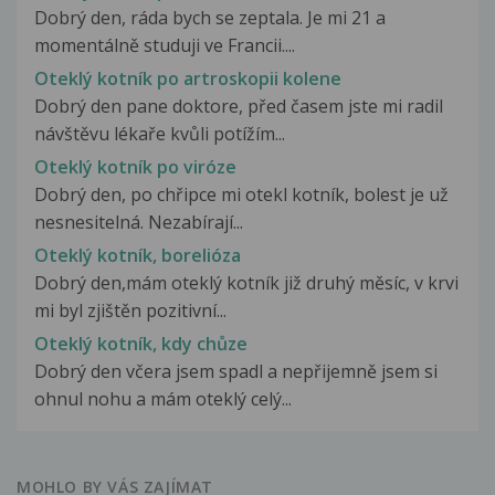
Dobrý den, ráda bych se zeptala. Je mi 21 a
momentálně studuji ve Francii....
Oteklý kotník po artroskopii kolene
Dobrý den pane doktore, před časem jste mi radil
návštěvu lékaře kvůli potížím...
Oteklý kotník po viróze
Dobrý den, po chřipce mi otekl kotník, bolest je už
nesnesitelná. Nezabírají...
Oteklý kotník, borelióza
Dobrý den,mám oteklý kotník již druhý měsíc, v krvi
mi byl zjištěn pozitivní...
Oteklý kotník, kdy chůze
Dobrý den včera jsem spadl a nepřijemně jsem si
ohnul nohu a mám oteklý celý...
MOHLO BY VÁS ZAJÍMAT