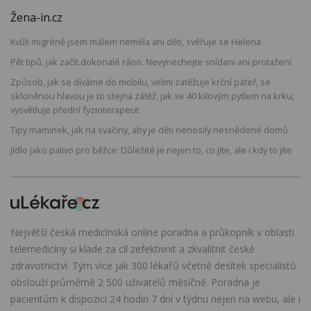
Žena-in.cz
Kvůli migréně jsem málem neměla ani děti, svěřuje se Helena
Pět tipů, jak začít dokonalé ráno. Nevynechejte snídani ani protažení
Způsob, jak se díváme do mobilu, velmi zatěžuje krční páteř, se
skloněnou hlavou je to stejná zátěž, jak se 40 kilovým pytlem na krku,
vysvětluje přední fyzioterapeut
Tipy maminek, jak na svačiny, aby je děti nenosily nesnědené domů
Jídlo jako palivo pro běžce: Důležité je nejen to, co jíte, ale i kdy to jíte
Největší česká medicínská online poradna a průkopník v oblasti
telemedicíny si klade za cíl zefektivnit a zkvalitnit české
zdravotnictví. Tým více jak 300 lékařů včetně desítek specialistů
obslouží průměrně 2 500 uživatelů měsíčně. Poradna je
pacientům k dispozici 24 hodin 7 dní v týdnu nejen na webu, ale i