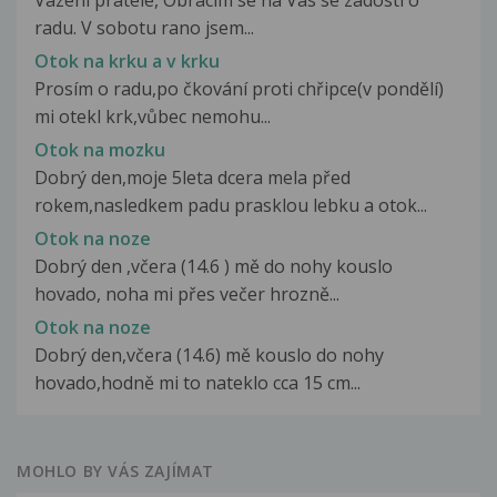
radu. V sobotu rano jsem...
Otok na krku a v krku
Prosím o radu,po čkování proti chřipce(v pondělí)
mi otekl krk,vůbec nemohu...
Otok na mozku
Dobrý den,moje 5leta dcera mela před
rokem,nasledkem padu prasklou lebku a otok...
Otok na noze
Dobrý den ,včera (14.6 ) mě do nohy kouslo
hovado, noha mi přes večer hrozně...
Otok na noze
Dobrý den,včera (14.6) mě kouslo do nohy
hovado,hodně mi to nateklo cca 15 cm...
MOHLO BY VÁS ZAJÍMAT