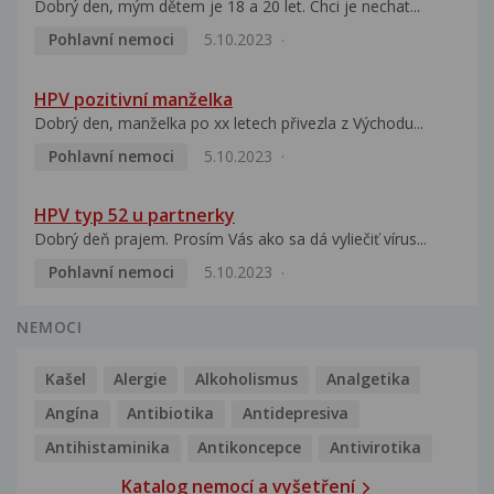
Dobrý den, mým dětem je 18 a 20 let. Chci je nechat...
Pohlavní nemoci
5.10.2023
HPV pozitivní manželka
Dobrý den, manželka po xx letech přivezla z Východu...
Pohlavní nemoci
5.10.2023
HPV typ 52 u partnerky
Dobrý deň prajem. Prosím Vás ako sa dá vyliečiť vírus...
Pohlavní nemoci
5.10.2023
NEMOCI
Kašel
Alergie
Alkoholismus
Analgetika
Angína
Antibiotika
Antidepresiva
Antihistaminika
Antikoncepce
Antivirotika
Katalog nemocí a vyšetření