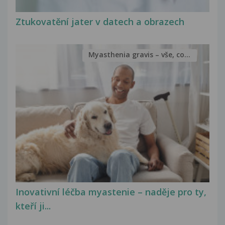
Ztukovatění jater v datech a obrazech
Myasthenia gravis – vše, co...
Inovativní léčba myastenie – naděje pro ty,
kteří ji...