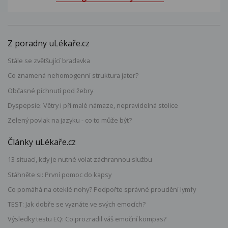
Z poradny uLékaře.cz
Stále se zvětšující bradavka
Co znamená nehomogenní struktura jater?
Občasné píchnutí pod žebry
Dyspepsie: Větry i při malé námaze, nepravidelná stolice
Zelený povlak na jazyku - co to může být?
Články uLékaře.cz
13 situací, kdy je nutné volat záchrannou službu
Stáhněte si: První pomoc do kapsy
Co pomáhá na oteklé nohy? Podpořte správné proudění lymfy
TEST: Jak dobře se vyznáte ve svých emocích?
Výsledky testu EQ: Co prozradil váš emoční kompas?