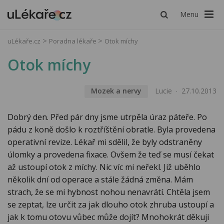
Menu
uLékaře.cz
Poradna lékaře
Otok míchy
Otok míchy
Mozek a nervy
Lucie
27.10.2013
Dobrý den. Před pár dny jsme utrpěla úraz páteře. Po
pádu z koně došlo k roztříštění obratle. Byla provedena
operativní revize. Lékař mi sdělil, že byly odstraněny
úlomky a provedena fixace. Ovšem že teď se musí čekat
až ustoupí otok z míchy. Nic víc mi neřekl. Již uběhlo
několik dní od operace a stále žádná změna. Mám
strach, že se mi hybnost nohou nenavrátí. Chtěla jsem
se zeptat, lze určit za jak dlouho otok zhruba ustoupí a
jak k tomu otovu vůbec může dojít? Mnohokrát děkuji