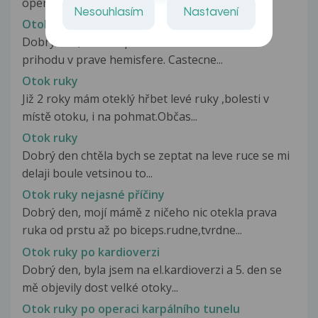
operaci levé ledviny se zhoubným...
Nesouhlasím
Nastavení
Otok ruky
Dobry den, tatinek prodelal mozkovou cevni
prihodu v prave hemisfere. Castecne...
Otok ruky
Již 2 roky mám oteklý hřbet levé ruky ,bolesti v
místě otoku, i na pohmat.Občas...
Otok ruky
Dobrý den chtěla bych se zeptat na leve ruce se mi
delaji boule vetsinou to...
Otok ruky nejasné příčiny
Dobrý den, mojí mámě z ničeho nic otekla prava
ruka od prstu až po biceps.rudne,tvrdne...
Otok ruky po kardioverzi
Dobrý den, byla jsem na el.kardioverzi a 5. den se
mě objevily dost velké otoky...
Otok ruky po operaci karpálního tunelu