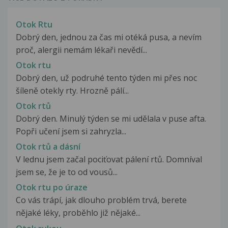
Otok Rtu
Dobrý den, jednou za čas mi otéká pusa, a nevím
proč, alergii nemám lékaři nevědí...
Otok rtu
Dobrý den, už podruhé tento týden mi přes noc
šíleně otekly rty. Hrozně pálí...
Otok rtů
Dobrý den. Minulý týden se mi udělala v puse afta.
Popři učení jsem si zahryzla...
Otok rtů a dásní
V lednu jsem začal pociťovat pálení rtů. Domníval
jsem se, že je to od vousů...
Otok rtu po úraze
Co vás trápí, jak dlouho problém trvá, berete
nějaké léky, proběhlo již nějaké...