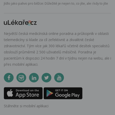
Jídlo jako palivo pro běžce: Důležité je nejen to, co jíte, ale i kdy to jíte
Největší česká medicínská online poradna a průkopník v oblasti
telemedicíny si klade za cíl zefektivnit a zkvalitnit české
zdravotnictví. Tým více jak 300 lékařů včetně desítek specialistů
obslouží průměrně 2 500 uživatelů měsíčně. Poradna je
pacientům k dispozici 24 hodin 7 dní v týdnu nejen na webu, ale i
přes mobilní aplikaci.
Stáhněte si mobilní aplikaci