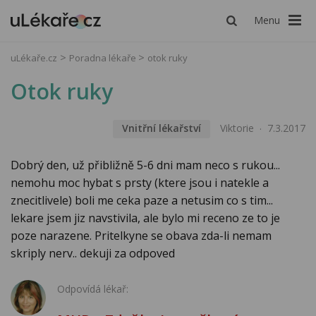
Menu
uLékaře.cz
Poradna lékaře
otok ruky
Otok ruky
Vnitřní lékařství
Viktorie
7.3.2017
Dobrý den, už přibližně 5-6 dni mam neco s rukou...
nemohu moc hybat s prsty (ktere jsou i natekle a
znecitlivele) boli me ceka paze a netusim co s tim...
lekare jsem jiz navstivila, ale bylo mi receno ze to je
poze narazene. Pritelkyne se obava zda-li nemam
skriply nerv.. dekuji za odpoved
Odpovídá lékař: