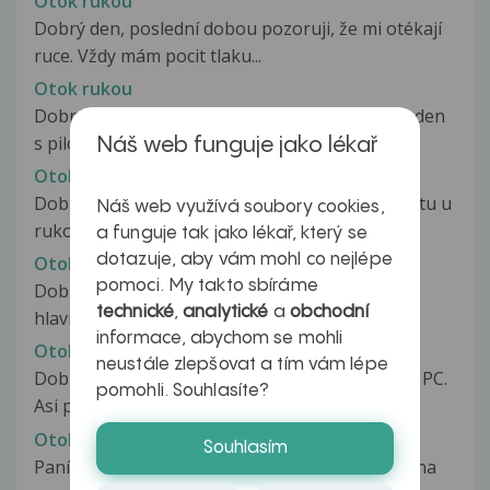
Otok rukou
Dobrý den, poslední dobou pozoruji, že mi otékají
ruce. Vždy mám pocit tlaku...
Otok rukou
Dobrý den. Loni v listopadu jsem pracoval celý den
s pilou. Držel jsem ji v...
Náš web funguje jako lékař
Otok rukou
Dobrý den, Již zhruba 5 mesicu trpim otoky prstu u
Náš web využívá soubory cookies,
rukou. Velmi casto me boli...
a funguje tak jako lékař, který se
dotazuje, aby vám mohl co nejlépe
Otok rukou, kloubů
pomoci. My takto sbíráme
Dobrý den, tři měsíce jsem fyzicky pracovala,
technické
,
analytické
a
obchodní
hlavně jsem zatížila ruce (údržba...
informace, abychom se mohli
Otok ruky
neustále zlepšovat a tím vám lépe
Dobrý den, pracuji celý den ( cca 12 hod.) s myší PC.
pomohli. Souhlasíte?
Asi před týdnem mě otekl...
Otok ruky
Souhlasím
Paní doktorko, mám dotaz:pred 2 lety jsem byl na