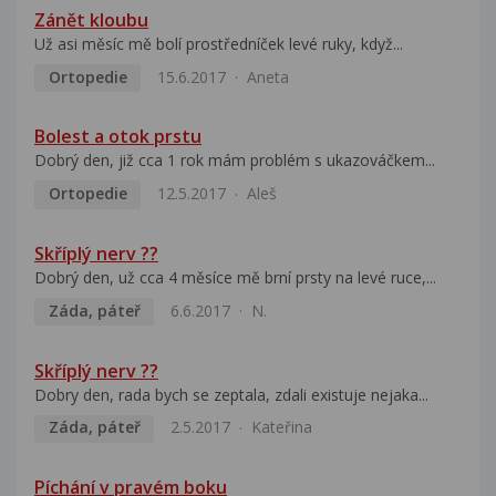
Zánět kloubu
Už asi měsíc mě bolí prostředníček levé ruky, když...
Ortopedie
15.6.2017
Aneta
Bolest a otok prstu
Dobrý den, již cca 1 rok mám problém s ukazováčkem...
Ortopedie
12.5.2017
Aleš
Skříplý nerv ??
Dobrý den, už cca 4 měsíce mě brní prsty na levé ruce,...
Záda, páteř
6.6.2017
N.
Skříplý nerv ??
Dobry den, rada bych se zeptala, zdali existuje nejaka...
Záda, páteř
2.5.2017
Kateřina
Píchání v pravém boku