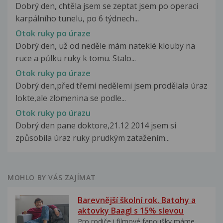
Dobrý den, chtěla jsem se zeptat jsem po operaci
karpálního tunelu, po 6 týdnech...
Otok ruky po úraze
Dobrý den, už od neděle mám nateklé klouby na
ruce a půlku ruky k tomu. Stalo...
Otok ruky po úraze
Dobrý den,před třemi nedělemi jsem prodělala úraz
lokte,ale zlomenina se podle...
Otok ruky po úrazu
Dobrý den pane doktore,21.12 2014 jsem si
způsobila úraz ruky prudkým zatažením...
MOHLO BY VÁS ZAJÍMAT
Barevnější školní rok. Batohy a
aktovky Baagl s 15% slevou
Pro rodiče i filmové fanoušky máme