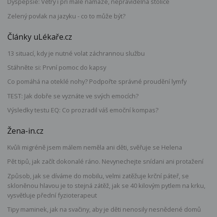
Dyspepsie: Větry i při malé námaze, nepravidelná stolice
Zelený povlak na jazyku - co to může být?
Články uLékaře.cz
13 situací, kdy je nutné volat záchrannou službu
Stáhněte si: První pomoc do kapsy
Co pomáhá na oteklé nohy? Podpořte správné proudění lymfy
TEST: Jak dobře se vyznáte ve svých emocích?
Výsledky testu EQ: Co prozradil váš emoční kompas?
Žena-in.cz
Kvůli migréně jsem málem neměla ani děti, svěřuje se Helena
Pět tipů, jak začít dokonalé ráno. Nevynechejte snídani ani protažení
Způsob, jak se díváme do mobilu, velmi zatěžuje krční páteř, se
skloněnou hlavou je to stejná zátěž, jak se 40 kilovým pytlem na krku,
vysvětluje přední fyzioterapeut
Tipy maminek, jak na svačiny, aby je děti nenosily nesnědené domů