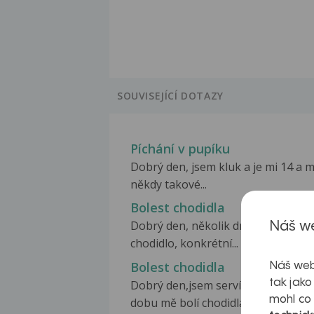
SOUVISEJÍCÍ DOTAZY
Píchání v pupíku
Dobrý den, jsem kluk a je mi 14 a
někdy takové...
Bolest chodidla
Dobrý den, několik dní mě bolí pra
Náš we
chodidlo, konkrétní...
Bolest chodidla
Náš web
tak jako
Dobrý den,jsem servírka a už něja
mohl co
dobu mě bolí chodidla,od...