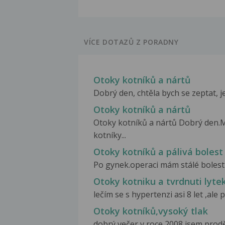
VÍCE DOTAZŮ Z PORADNY
Otoky kotníků a nártů
Dobrý den, chtěla bych se zeptat, je
Otoky kotníků a nártů
Otoky kotníků a nártů Dobrý den.M
kotníky...
Otoky kotníků a pálivá bolest
Po gynek.operaci mám stálé bolestiv
Otoky kotniku a tvrdnuti lyte
lečím se s hypertenzi asi 8 let ,ale 
Otoky kotníků,vysoký tlak
dobrý večer,v roce 2008 jsem prod