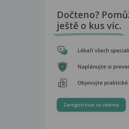
Dočteno? Pomů
ještě o kus víc.
Lékaři všech special
Naplánujte si preve
Objevujte praktické 
Zaregistrovat se zdarma