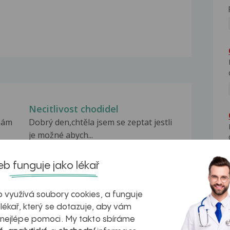
Necitlivost chodidel
 mám
Dobrý den,chtěla jsem se zeptat jestli
je možné abych...
Bolest chodidla
vé
Dobrý den, mám problém s menší
b funguje jako lékař
bolestí levého chodidla....
Otok chodidla
 využívá soubory cookies, a funguje
 lékař, který se dotazuje, aby vám
kou
Dobrý den.Už třetí týden mě trápí
 nejlépe pomoci. My takto sbíráme
otok pravého chodidla,nemůžu...