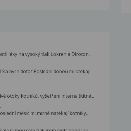
stli léky na vysoký tlak Lokren a Diroton...
ěla bych dotaz.Poslední dobou mi otékají
é otoky kotníků, vyšetření interna,štítná...
k
poslední měsíc mi mírné natékají kotníky...
ělala slabou cmp,tlak jsem měla dobrý.po