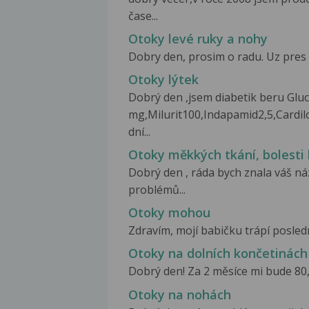
čase...
Otoky levé ruky a nohy
Dobry den, prosim o radu. Uz pres t
Otoky lýtek
Dobrý den ,jsem diabetik beru Gl
mg,Milurit100,Indapamid2,5,Cardi
dní...
Otoky měkkých tkání, bolesti
Dobrý den , ráda bych znala váš náz
problémů...
Otoky mohou
Zdravím, mojí babičku trápí poslední
Otoky na dolních končetinách
Dobrý den! Za 2 měsíce mi bude 80, c
Otoky na nohách