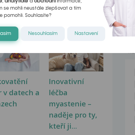
é
,
analytické
a
obchodní
informace,
 se mohli neustále zlepšovat a tím
e pomohli. Souhlasíte?
lasím
Nesouhlasím
Nastavení
na zdravá játra?
Myasthenia gravis – vše, co...
NE
kovatění
Inovativní
r v datech a
léčba
azech
myastenie –
naděje pro ty,
kteří ji...