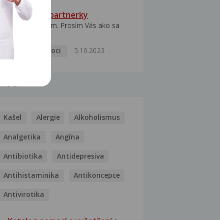
HPV typ 52 u partnerky
Dobrý deň prajem. Prosím Vás ako sa
dá vyliečiť vírus...
Pohlavní nemoci
5.10.2023
MOCI
Kašel
Alergie
Alkoholismus
Analgetika
Angína
Antibiotika
Antidepresiva
Antihistaminika
Antikoncepce
Antivirotika