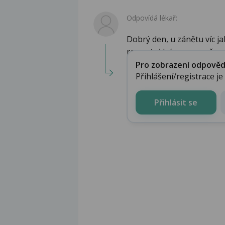
Odpovídá lékař:
Dobrý den, u zánětu víc j
revmatoidní onemocněn...
Pro zobrazení odpovědi 
Přihlášení/registrace j
Přihlásit se