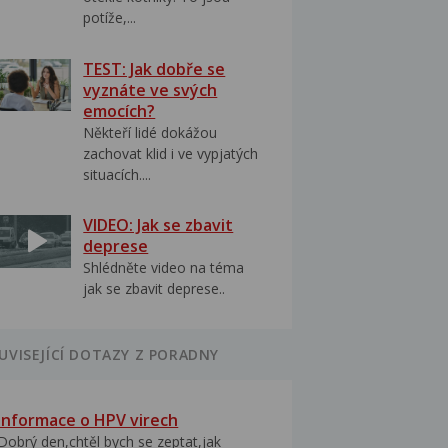
potíže,...
TEST: Jak dobře se
vyznáte ve svých
emocích?
Někteří lidé dokážou
zachovat klid i ve vypjatých
situacích....
VIDEO: Jak se zbavit
deprese
Shlédněte video na téma
jak se zbavit deprese..
UVISEJÍCÍ DOTAZY Z PORADNY
Informace o HPV virech
Dobrý den,chtěl bych se zeptat,jak