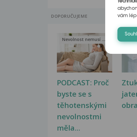
technick
abychom
DOPORUČUJEME
vám lép
Souh
Nevolnost nemusí být nutnou...
Jak 
PODCAST: Proč
Ztu
byste se s
jate
těhotenskými
obr
nevolnostmi
měla...