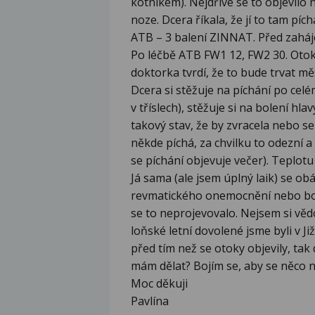
kotníkem). Nejdříve se to objevilo 
noze. Dcera říkala, že jí to tam píc
ATB – 3 balení ZINNAT. Před zahá
Po léčbě ATB FW1 12, FW2 30. Otok 
doktorka tvrdí, že to bude trvat měs
Dcera si stěžuje na píchání po celém
v tříslech), stěžuje si na bolení hla
takový stav, že by zvracela nebo se s
někde píchá, za chvilku to odezní a 
se píchání objevuje večer). Teplo
Já sama (ale jsem úplný laik) se o
revmatického onemocnění nebo borel
se to neprojevovalo. Nejsem si vědo
loňské letní dovolené jsme byli v J
před tím než se otoky objevily, tak
mám dělat? Bojím se, aby se něco ne
Moc děkuji
Pavlína