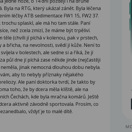
na jedné noze, o 14 dní později i na druhé
há. Byla na RTG, který ukázal zánět. Byla léčena
jením léčby ATB sedimentace FW1 15, FW2 37.
trochu splaskl, ale má ho tam stále. Paní
íce, než zcela zmizí, že máme být trpěliví.
 těle (chvíli jí píchá v kolenou, pak v prstech,
vy a břicha, na nevolnosti, svědí jí kůže. Není to
víjela v bolestech, ale sedne si a říká, že jí
za půl dne jí píchá zase někde jinde (nejčastěji
tu neměla, jinak nemocná dlouhou dobu nebyla.
bávám, aby to nebyly příznaky nějakého
iozy. Ale paní doktorka tvrdí, že takto by
ma toho, že by dcera měla klíště, ale na
ižních Čechách, kde byla mračna komárů. Ještě
 dcera aktivně závodně sportovala. Prosím, co
zanedbalo, vždyť je to malé dítě.
MO