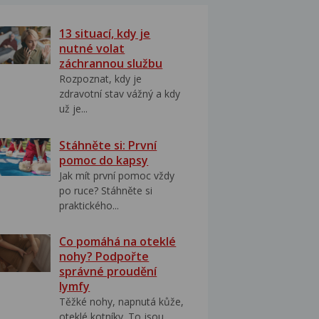
13 situací, kdy je
nutné volat
záchrannou službu
Rozpoznat, kdy je
zdravotní stav vážný a kdy
už je...
Stáhněte si: První
pomoc do kapsy
Jak mít první pomoc vždy
po ruce? Stáhněte si
praktického...
Co pomáhá na oteklé
nohy? Podpořte
správné proudění
lymfy
Těžké nohy, napnutá kůže,
oteklé kotníky. To jsou