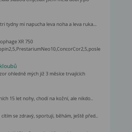
ri tydny mi napucha leva noha a leva ruka....
ucophage XR 750
lopin2,5,PrestariumNeo10,ConcorCor2,5,posle
 kloubů
or ohledně mých již 3 měsíce trvajících
ch 15 let nohy, chodí na kožní, ale nikdo...
ítím se zdravý, sportuji, běhám, ještě před...