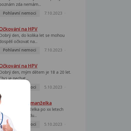
poznám zda nemám...
Pohlavní nemoci
7.10.2023
Očkování na HPV
Dobrý den, do kolika let se mohou
dospělí očkovat na...
Pohlavní nemoci
7.10.2023
Očkování na HPV
Dobrý den, mým dětem je 18 a 20 let.
Chci je nechat...
Pohlavní nemoci
5.10.2023
HPV pozitivní manželka
Dobrý den, manželka po xx letech
přivezla z Východu...
Pohlavní nemoci
5.10.2023