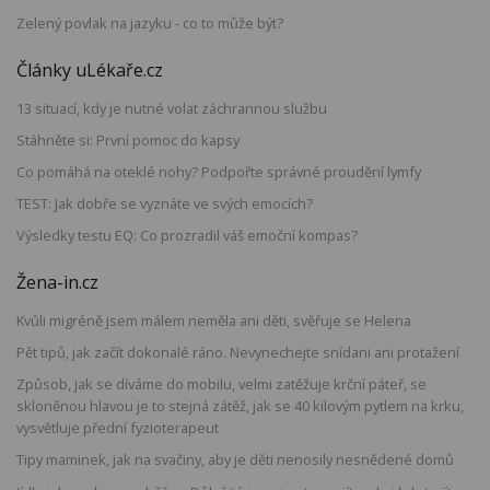
Zelený povlak na jazyku - co to může být?
Články uLékaře.cz
13 situací, kdy je nutné volat záchrannou službu
Stáhněte si: První pomoc do kapsy
Co pomáhá na oteklé nohy? Podpořte správné proudění lymfy
TEST: Jak dobře se vyznáte ve svých emocích?
Výsledky testu EQ: Co prozradil váš emoční kompas?
Žena-in.cz
Kvůli migréně jsem málem neměla ani děti, svěřuje se Helena
Pět tipů, jak začít dokonalé ráno. Nevynechejte snídani ani protažení
Způsob, jak se díváme do mobilu, velmi zatěžuje krční páteř, se
skloněnou hlavou je to stejná zátěž, jak se 40 kilovým pytlem na krku,
vysvětluje přední fyzioterapeut
Tipy maminek, jak na svačiny, aby je děti nenosily nesnědené domů