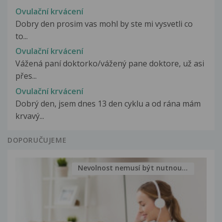
Ovulační krvácení
Dobry den prosim vas mohl by ste mi vysvetli co
to...
Ovulační krvácení
Vážená paní doktorko/vážený pane doktore, už asi
přes...
Ovulační krvácení
Dobrý den, jsem dnes 13 den cyklu a od rána mám
krvavý...
DOPORUČUJEME
Nevolnost nemusí být nutnou...