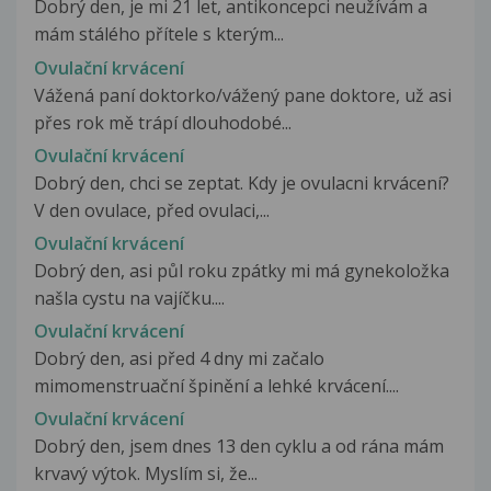
Dobrý den, je mi 21 let, antikoncepci neužívám a
mám stálého přítele s kterým...
Ovulační krvácení
Vážená paní doktorko/vážený pane doktore, už asi
přes rok mě trápí dlouhodobé...
Ovulační krvácení
Dobrý den, chci se zeptat. Kdy je ovulacni krvácení?
V den ovulace, před ovulaci,...
Ovulační krvácení
Dobrý den, asi půl roku zpátky mi má gynekoložka
našla cystu na vajíčku....
Ovulační krvácení
Dobrý den, asi před 4 dny mi začalo
mimomenstruační špinění a lehké krvácení....
Ovulační krvácení
Dobrý den, jsem dnes 13 den cyklu a od rána mám
krvavý výtok. Myslím si, že...