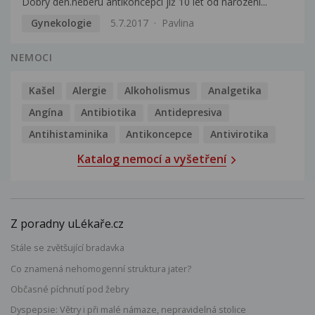
Dobrý den.neberu antikoncepci již 10 let od narození...
Gynekologie
5.7.2017
Pavlina
NEMOCI
Kašel
Alergie
Alkoholismus
Analgetika
Angína
Antibiotika
Antidepresiva
Antihistaminika
Antikoncepce
Antivirotika
Katalog nemocí a vyšetření
Z poradny uLékaře.cz
Stále se zvětšující bradavka
Co znamená nehomogenní struktura jater?
Občasné píchnutí pod žebry
Dyspepsie: Větry i při malé námaze, nepravidelná stolice