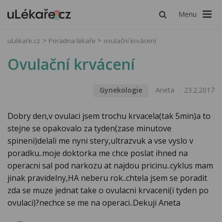
Menu
uLékaře.cz
Poradna lékaře
ovulační krvácení
Ovulační krvácení
Gynekologie
Aneta
23.2.2017
Dobry den,v ovulaci jsem trochu krvacela(tak 5min)a to
stejne se opakovalo za tyden(zase minutove
spineni)delali me nyni stery,ultrazvuk a vse vyslo v
poradku..moje doktorka me chce poslat ihned na
operacni sal pod narkozu at najdou pricinu..cyklus mam
jinak pravidelny,HA neberu rok..chtela jsem se poradit
zda se muze jednat take o ovulacni krvaceni(i tyden po
ovulaci)?nechce se me na operaci..Dekuji Aneta