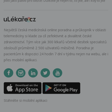
Jídlo jako palivo pro běžce: Důležité je nejen to, co jíte, ale i kdy to jíte
Největší česká medicínská online poradna a průkopník v oblasti
telemedicíny si klade za cíl zefektivnit a zkvalitnit české
zdravotnictví. Tým více jak 300 lékařů včetně desítek specialistů
obslouží průměrně 2 500 uživatelů měsíčně. Poradna je
pacientům k dispozici 24 hodin 7 dní v týdnu nejen na webu, ale i
přes mobilní aplikaci.
Stáhněte si mobilní aplikaci