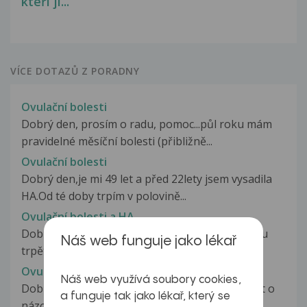
kteří ji...
VÍCE DOTAZŮ Z PORADNY
Ovulační bolesti
Dobrý den, prosím o radu, pomoc...půl roku mám
pravidelné měsíční bolesti (přibližně...
Ovulační bolesti
Dobrý den,je mi 49 let a před 22lety jsem vysadila
HA.Od té doby trpím v polovině...
Ovulační bolesti a HA
Dobrý den, ráda bych se Vás zeptala, jestli můžu
Náš web funguje jako lékař
trpět ovulačními bolestmi...
Ovulační bolesti břicha
Náš web využívá soubory cookies,
Dobrý den pane doktore, chci Vás moc poprosit o
a funguje tak jako lékař, který se
názor. Již dlouhou dobu (...