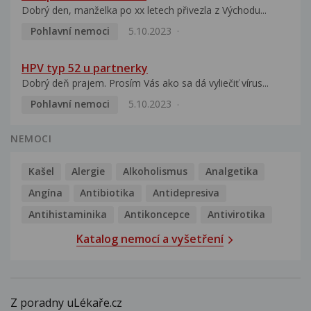
Dobrý den, manželka po xx letech přivezla z Východu...
Pohlavní nemoci
5.10.2023
HPV typ 52 u partnerky
Dobrý deň prajem. Prosím Vás ako sa dá vyliečiť vírus...
Pohlavní nemoci
5.10.2023
NEMOCI
Kašel
Alergie
Alkoholismus
Analgetika
Angína
Antibiotika
Antidepresiva
Antihistaminika
Antikoncepce
Antivirotika
Katalog nemocí a vyšetření
Z poradny uLékaře.cz