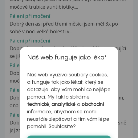
močové trubice auntibiotiky....
Pálení při močení
Dobrý den asi před třemi měsíci jsem měl 3x po
sobě v noci velké bolesti v...
Pálení při močení
Dobrý den, mám takový zvláštní problém opakující
se již nějakou dobu. Jakmile...
Náš web funguje jako lékař
Pálení při močení
Dobrý den..Mám už skoro měsic problém při
Náš web využívá soubory cookies,
močení , pálí mě to při konci močení...
a funguje tak jako lékař, který se
Pálení při močení
dotazuje, aby vám mohl co nejlépe
Dobrý den, při chráněném sexu mi spadl kondom,
pomoci. My takto sbíráme
technické
,
analytické
a
obchodní
ona byla nahoře a cca 4min....
informace, abychom se mohli
Pálení při močení
neustále zlepšovat a tím vám lépe
Dobrý den. Mám problém a nevím, do čeho přesně
pomohli. Souhlasíte?
jej zařadit. Snad mi pomůžete....