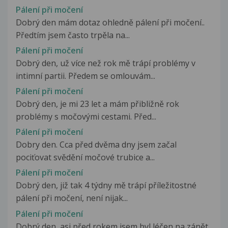
Pálení při močení
Dobrý den mám dotaz ohledně pálení při močení..
Předtím jsem často trpěla na...
Pálení při močení
Dobrý den, už více než rok mě trápí problémy v
intimní partii. Předem se omlouvám...
Pálení při močení
Dobrý den, je mi 23 let a mám přibližně rok
problémy s močovými cestami. Před...
Pálení při močení
Dobry den. Cca před dvěma dny jsem začal
pociťovat svědění močové trubice a...
Pálení při močení
Dobrý den, již tak 4 týdny mě trápí příležitostné
pálení při močení, není nijak...
Pálení při močení
Dobrý den, asi před rokem jsem byl léčen na zánět