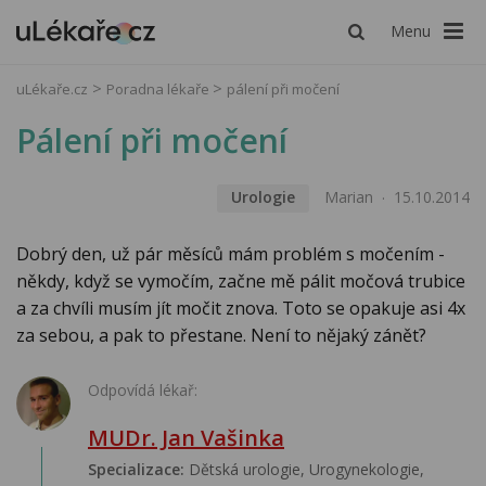
Menu
uLékaře.cz
Poradna lékaře
pálení při močení
Pálení při močení
Urologie
Marian
15.10.2014
Dobrý den, už pár měsíců mám problém s močením -
někdy, když se vymočím, začne mě pálit močová trubice
a za chvíli musím jít močit znova. Toto se opakuje asi 4x
za sebou, a pak to přestane. Není to nějaký zánět?
Odpovídá lékař:
MUDr. Jan Vašinka
Specializace:
Dětská urologie, Urogynekologie,