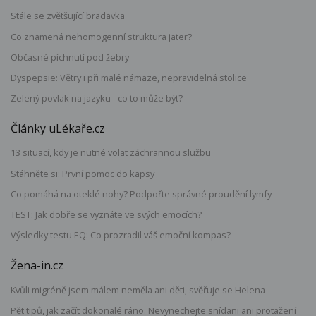
Stále se zvětšující bradavka
Co znamená nehomogenní struktura jater?
Občasné píchnutí pod žebry
Dyspepsie: Větry i při malé námaze, nepravidelná stolice
Zelený povlak na jazyku - co to může být?
Články uLékaře.cz
13 situací, kdy je nutné volat záchrannou službu
Stáhněte si: První pomoc do kapsy
Co pomáhá na oteklé nohy? Podpořte správné proudění lymfy
TEST: Jak dobře se vyznáte ve svých emocích?
Výsledky testu EQ: Co prozradil váš emoční kompas?
Žena-in.cz
Kvůli migréně jsem málem neměla ani děti, svěřuje se Helena
Pět tipů, jak začít dokonalé ráno. Nevynechejte snídani ani protažení