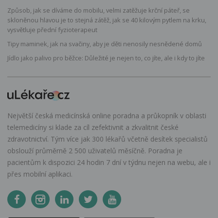
Způsob, jak se díváme do mobilu, velmi zatěžuje krční páteř, se
skloněnou hlavou je to stejná zátěž, jak se 40 kilovým pytlem na krku,
vysvětluje přední fyzioterapeut
Tipy maminek, jak na svačiny, aby je děti nenosily nesnědené domů
Jídlo jako palivo pro běžce: Důležité je nejen to, co jíte, ale i kdy to jíte
Největší česká medicínská online poradna a průkopník v oblasti
telemedicíny si klade za cíl zefektivnit a zkvalitnit české
zdravotnictví. Tým více jak 300 lékařů včetně desítek specialistů
obslouží průměrně 2 500 uživatelů měsíčně. Poradna je
pacientům k dispozici 24 hodin 7 dní v týdnu nejen na webu, ale i
přes mobilní aplikaci.