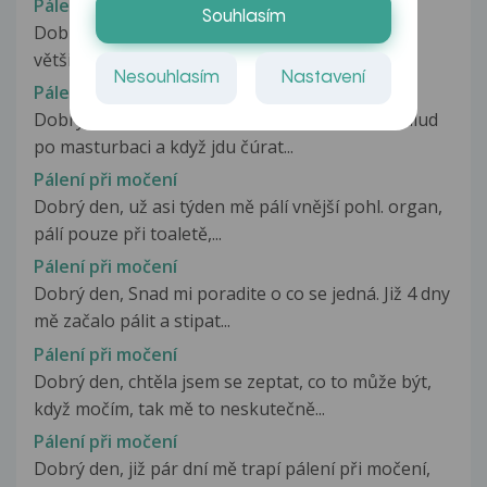
Pálení při močení
Souhlasím
Dobrý den, mám takový problém, opakuje se
většinou tak jednou za měsíc či dva...
Nesouhlasím
Nastavení
Pálení při močení
Dobrý den chtěl bych se zeptat proč mě palí žalud
po masturbaci a když jdu čúrat...
Pálení při močení
Dobrý den, už asi týden mě pálí vnější pohl. organ,
pálí pouze při toaletě,...
Pálení při močení
Dobrý den, Snad mi poradite o co se jedná. Již 4 dny
mě začalo pálit a stipat...
Pálení při močení
Dobrý den, chtěla jsem se zeptat, co to může být,
když močím, tak mě to neskutečně...
Pálení při močení
Dobrý den, již pár dní mě trapí pálení při močení,