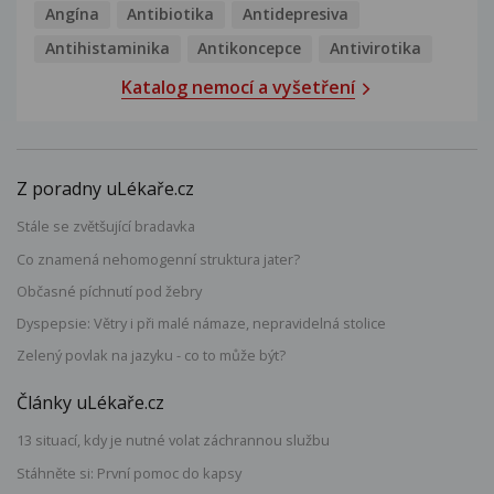
Angína
Antibiotika
Antidepresiva
Antihistaminika
Antikoncepce
Antivirotika
Katalog nemocí a vyšetření
Z poradny uLékaře.cz
Stále se zvětšující bradavka
Co znamená nehomogenní struktura jater?
Občasné píchnutí pod žebry
Dyspepsie: Větry i při malé námaze, nepravidelná stolice
Zelený povlak na jazyku - co to může být?
Články uLékaře.cz
13 situací, kdy je nutné volat záchrannou službu
Stáhněte si: První pomoc do kapsy