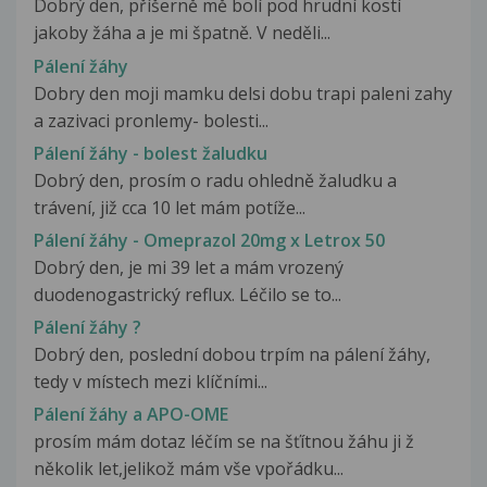
Dobrý den, příšerně mě bolí pod hrudní kostí
jakoby žáha a je mi špatně. V neděli...
Pálení žáhy
Dobry den moji mamku delsi dobu trapi paleni zahy
a zazivaci pronlemy- bolesti...
Pálení žáhy - bolest žaludku
Dobrý den, prosím o radu ohledně žaludku a
trávení, již cca 10 let mám potíže...
Pálení žáhy - Omeprazol 20mg x Letrox 50
Dobrý den, je mi 39 let a mám vrozený
duodenogastrický reflux. Léčilo se to...
Pálení žáhy ?
Dobrý den, poslední dobou trpím na pálení žáhy,
tedy v místech mezi klíčními...
Pálení žáhy a APO-OME
prosím mám dotaz léčím se na šťítnou žáhu ji ž
několik let,jelikož mám vše vpořádku...