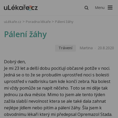
Menu
uLékaře.cz
Poradna lékaře
Pálení žáhy
Pálení žáhy
Trávení
Martina
20.8.2020
Dobrý den,
Je mi 23 let a delší dobu pociťují občasné potíže v noci.
Jedná se o to že se probudím uprostřed noci s bolesti
uprostřed v nadbrisku tam kde končí zebra. Na bolest
mi vždy pomůže se napít něčeho. Toto se mi děje tak
jednou za dva měsíce. Mimo to jsem ale tento týden
zažila slabší nevolnost ktera se ale také dala zahnat
nejlépe jídlem nebo pitím a pálení žáhy. Šla jsem k
obvodnímu lékaři který mi předepsal Opremazol Stada.