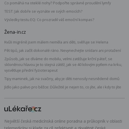
Co pomáhá na oteklé nohy? Podpořte správné proudění lymfy
TEST: Jak dobře se vyznáte ve svých emocích?
Výsledky testu EQ: Co prozradil váš emoční kompas?
Žena-in.cz
Kvůli migréně jsem málem neměla ani děti, svěřuje se Helena
Pět tipů, jak začít dokonalé ráno. Nevynechejte snídani ani protažení
Způsob, jak se díváme do mobilu, velmi zatěžuje krční páteř, se
skloněnou hlavou je to stejná zátěž, jak se 40 kilovým pytlem na krku,
vysvětluje přední fyzioterapeut
Tipy maminek, jak na svačiny, aby je děti nenosily nesnědené domů
Jídlo jako palivo pro běžce: Důležité je nejen to, co jíte, ale i kdy to jíte
Největší česká medicínská online poradna a průkopník v oblasti
telemedicíny si klade za cíl zefektivnit a zkvalitnit české