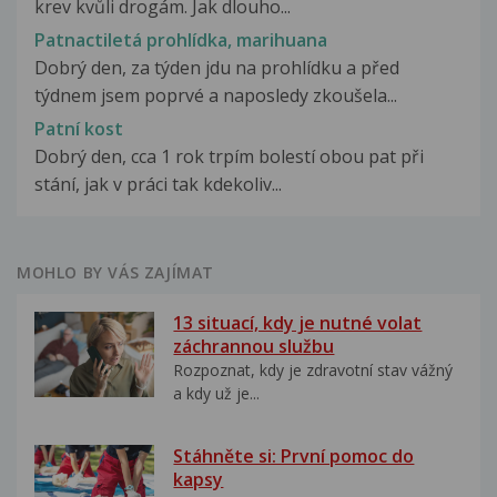
krev kvůli drogám. Jak dlouho...
Patnactiletá prohlídka, marihuana
Dobrý den, za týden jdu na prohlídku a před
týdnem jsem poprvé a naposledy zkoušela...
Patní kost
Dobrý den, cca 1 rok trpím bolestí obou pat při
stání, jak v práci tak kdekoliv...
MOHLO BY VÁS ZAJÍMAT
13 situací, kdy je nutné volat
záchrannou službu
Rozpoznat, kdy je zdravotní stav vážný
a kdy už je...
Stáhněte si: První pomoc do
kapsy