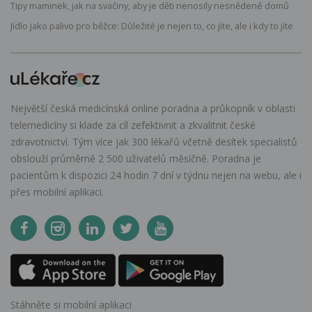
Tipy maminek, jak na svačiny, aby je děti nenosily nesnědené domů
Jídlo jako palivo pro běžce: Důležité je nejen to, co jíte, ale i kdy to jíte
Největší česká medicínská online poradna a průkopník v oblasti
telemedicíny si klade za cíl zefektivnit a zkvalitnit české
zdravotnictví. Tým více jak 300 lékařů včetně desítek specialistů
obslouží průměrně 2 500 uživatelů měsíčně. Poradna je
pacientům k dispozici 24 hodin 7 dní v týdnu nejen na webu, ale i
přes mobilní aplikaci.
Stáhněte si mobilní aplikaci