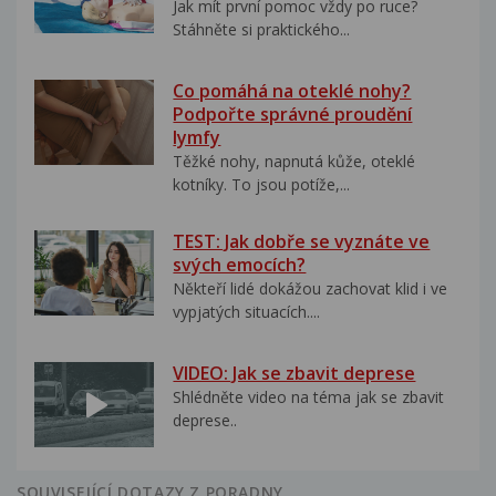
Jak mít první pomoc vždy po ruce?
Stáhněte si praktického...
Co pomáhá na oteklé nohy?
Podpořte správné proudění
lymfy
Těžké nohy, napnutá kůže, oteklé
kotníky. To jsou potíže,...
TEST: Jak dobře se vyznáte ve
svých emocích?
Někteří lidé dokážou zachovat klid i ve
vypjatých situacích....
VIDEO: Jak se zbavit deprese
Shlédněte video na téma jak se zbavit
deprese..
SOUVISEJÍCÍ DOTAZY Z PORADNY