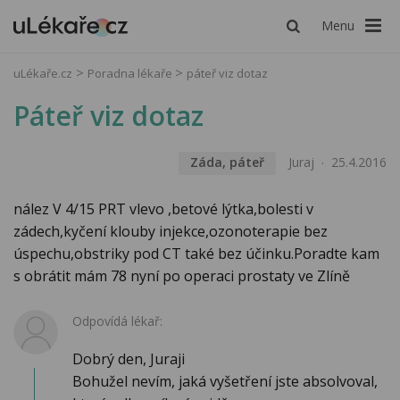
Menu
uLékaře.cz
Poradna lékaře
páteř viz dotaz
Páteř viz dotaz
Záda, páteř
Juraj
25.4.2016
nález V 4/15 PRT vlevo ,betové lýtka,bolesti v
zádech,kyčení klouby injekce,ozonoterapie bez
úspechu,obstriky pod CT také bez účinku.Poradte kam
s obrátit mám 78 nyní po operaci prostaty ve Zlíně
Odpovídá lékař:
Dobrý den, Juraji
Bohužel nevím, jaká vyšetření jste absolvoval,