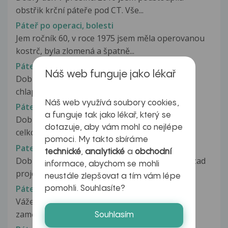
obstřik krční páteře pod CT. Vše...
Páteř po operaci, bolesti
Jem ročník 60, v roce 1975 jsem měla operovanou
kostrč, byla zlomená a špatně...
Páteř po porodu
Náš web funguje jako lékař
Dobrý večer, před 2 lety jsem porodila císařem
chlapečka a byl mi podán epidural....
Náš web využívá soubory cookies,
Páteř prosím na RHB nejprve
a funguje tak jako lékař, který se
Dobry den, dnes jsem byla na ortopedii. Mam
dotazuje, aby vám mohl co nejlépe
celkove problemy s bolesti hrudni...
pomoci. My takto sbíráme
Pateř-osteoporosa
technické
,
analytické
a
obchodní
Dobrý den. Asi před pěti lety mi na leve straně zad
informace, abychom se mohli
projela ohromna bolest po...
neustále zlepšovat a tím vám lépe
Páteř, krční páteř
pomohli. Souhlasíte?
Vážený pane doktore, mám klasické sedavé
zaměstnání u počítače. Na začátku...
Souhlasím