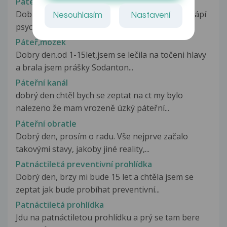
Páteř, psychika, žaludek??
Dobrý den, paní doktorko, již delší dobu mně trápí
Nesouhlasím
Nastavení
psychika, nějaké psychosomatické...
Páteř,mozek
Dobry den.od 1-15let,jsem se lečila na točeni hlavy
a brala jsem prášky Sodanton...
Páteřní kanál
dobrý den chtěl bych se zeptat na ct my bylo
nalezeno že mam vrozeně úzký páteřní...
Páteřní obratle
Dobrý den, prosím o radu. Vše nejprve začalo
takovými stavy, jakoby jiné reality,...
Patnáctiletá preventivní prohlídka
Dobrý den, brzy mi bude 15 let a chtěla jsem se
zeptat jak bude probíhat preventivní...
Patnáctiletá prohlídka
Jdu na patnáctiletou prohlídku a prý se tam bere