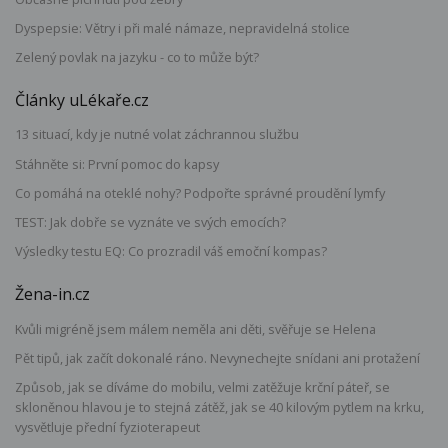
Dyspepsie: Větry i při malé námaze, nepravidelná stolice
Zelený povlak na jazyku - co to může být?
Články uLékaře.cz
13 situací, kdy je nutné volat záchrannou službu
Stáhněte si: První pomoc do kapsy
Co pomáhá na oteklé nohy? Podpořte správné proudění lymfy
TEST: Jak dobře se vyznáte ve svých emocích?
Výsledky testu EQ: Co prozradil váš emoční kompas?
Žena-in.cz
Kvůli migréně jsem málem neměla ani děti, svěřuje se Helena
Pět tipů, jak začít dokonalé ráno. Nevynechejte snídani ani protažení
Způsob, jak se díváme do mobilu, velmi zatěžuje krční páteř, se
skloněnou hlavou je to stejná zátěž, jak se 40 kilovým pytlem na krku,
vysvětluje přední fyzioterapeut