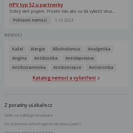
HPV typ 52 u partnerky
Dobrý deň prajem. Prosím Vás ako sa dá vyliečiť vírus...
Pohlavní nemoci
5.10.2023
NEMOCI
Kašel
Alergie
Alkoholismus
Analgetika
Angína
Antibiotika
Antidepresiva
Antihistaminika
Antikoncepce
Antivirotika
Katalog nemocí a vyšetření
Z poradny uLékaře.cz
Stále se zvětšující bradavka
Co znamená nehomogenní struktura jater?
Občasné píchnutí pod žebry