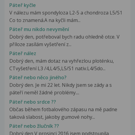
Páteř kyčle
V nálezu mám spondyloza L2-5 a chondroza L5/S1
Co to znamená.A na kyčli mám...
Páteř mu nikdo nevymění
Dobrý den, potřeboval bych radu ohledně otce. V
příloze zasílám vyšetření z...
Páteř nález
Dobrý den, mám dotaz na vyhřezlou ploténku,
CTvyšetření L3 /4,L4/5,L5/S1 nativ.L4/5do...
Páteř nebo něco jiného?
Dobrý den. Je mi 22 let. Nikdy jsem se zády a s
páteří neměl žádné problémy....
Páteř nebo srdce ??
Občas během fotbalového zápasu na mě padne
taková slabost, jakoby gumové nohy...
Páteř nebo žlučník ??
Dobrý den V prosinci 2016 jsem podstoupila