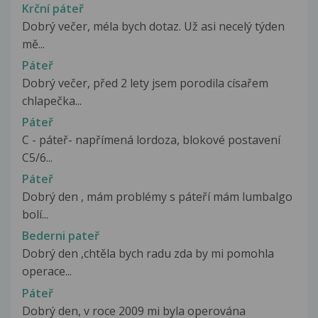
Krční páteř
Dobrý večer, méla bych dotaz. Už asi necelý týden
mě...
Páteř
Dobrý večer, před 2 lety jsem porodila císařem
chlapečka...
Páteř
C - páteř- napřímená lordoza, blokové postavení
C5/6...
Páteř
Dobrý den , mám problémy s páteří mám lumbalgo
bolí...
Bederni pateř
Dobrý den ,chtěla bych radu zda by mi pomohla
operace...
Páteř
Dobrý den, v roce 2009 mi byla operována