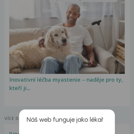
Inovativní léčba myastenie – naděje pro ty,
kteří ji...
VÍCE DOTAZŮ Z PORADNY
Náš web funguje jako lékař
Páteř mu nikdo nevymění