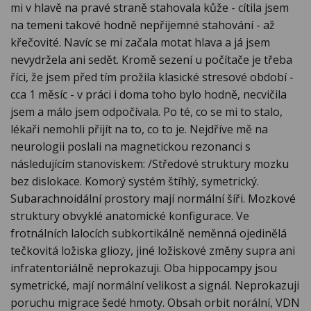
mi v hlavě na pravé straně stahovala kůže - cítila jsem
na temeni takové hodně nepřijemné stahování - až
křečovité. Navíc se mi začala motat hlava a já jsem
nevydržela ani sedět. Kromě sezení u počítače je třeba
říci, že jsem před tím prožila klasické stresové období -
cca 1 měsíc - v práci i doma toho bylo hodně, necvičila
jsem a málo jsem odpočívala. Po té, co se mi to stalo,
lékaři nemohli přijít na to, co to je. Nejdříve mě na
neurologii poslali na magnetickou rezonanci s
následujícím stanoviskem: /Středové struktury mozku
bez dislokace. Komorý systém štíhlý, symetrický.
Subarachnoidální prostory mají normální šíři. Mozkové
struktury obvyklé anatomické konfigurace. Ve
frotnálních lalocích subkortikálně neměnná ojedinělá
tečkovitá ložiska gliozy, jiné ložiskové změny supra ani
infratentoriálně neprokazuji. Oba hippocampy jsou
symetrické, mají normální velikost a signál. Neprokazuji
poruchu migrace šedé hmoty. Obsah orbit norální, VDN