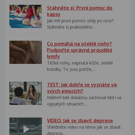
Stáhněte si: První pomoc do
kapsy
Jak mít první pomoc vždy po ruce?
Stáhněte si praktického...
Co pomáhá na oteklé nohy?
Podpořte správné proudění
lymfy
Těžké nohy, napnutá kůže, oteklé
kotníky. To jsou potíže,...
TEST: Jak dobře se vyznáte ve
svých emocích?
Někteří lidé dokážou zachovat klid i ve
vypjatých situacích....
VIDEO: Jak se zbavit deprese
Shlédněte video na téma jak se zbavit
deprese..