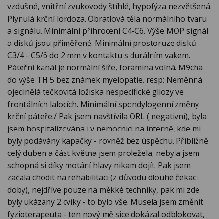
vzdušné, vnitřní zvukovody štíhlé, hypofýza nezvětšená.
Plynulá krční lordoza. Obratlová těla normálního tvaru
a signálu. Minimální přihrocení C4-C6. Výše MOP signál
a disků jsou přiměřené. Minimální prostoruze disků
C3/4 - C5/6 do 2 mm v kontaktu s durálním vakem.
Páteřní kanál je normální šíře, foramina volná. M9cha
do výše TH 5 bez známek myelopatie. resp: Neměnná
ojedinělá tečkovitá ložiska nespecifické gliozy ve
frontálních lalocích. Minimální spondylogenní změny
krční páteře./ Pak jsem navštívila ORL ( negativní), byla
jsem hospitalizována i v nemocnici na interně, kde mi
byly podávány kapačky - rovněž bez úspěchu. Přibližně
celý duben a část května jsem proležela, nebyla jsem
schopná si díky motání hlavy nikam dojít. Pak jsem
začala chodit na rehabilitaci (z důvodu dlouhé čekací
doby), nejdříve pouze na měkké techniky, pak mi zde
byly ukázány 2 cviky - to bylo vše. Musela jsem změnit
fyzioterapeuta - ten nový mě sice dokázal odblokovat,