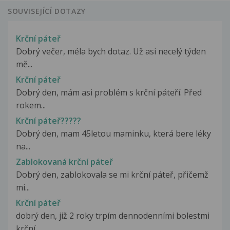
SOUVISEJÍCÍ DOTAZY
Krční páteř
Dobrý večer, méla bych dotaz. Už asi necelý týden
mě...
Krční páteř
Dobrý den, mám asi problém s krční páteří. Před
rokem...
Krční páteř?????
Dobrý den, mam 45letou maminku, která bere léky
na...
Zablokovaná krční páteř
Dobrý den, zablokovala se mi krční páteř, přičemž
mi...
Krční páteř
dobrý den, již 2 roky trpím dennodenními bolestmi
krční...