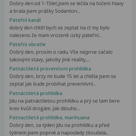
Dobry den.od 1-15let,jsem se lečila na točeni hlavy
a brala jsem prášky Sodanton...
Páteřní kanál
dobrý den chtěl bych se zeptat na ct my bylo
nalezeno že mam vrozeně úzký páteřní...
Páteřní obratle
Dobrý den, prosím o radu. Vše nejprve začalo
takovými stavy, jakoby jiné reality,...
Patnáctiletá preventivní prohlídka
Dobrý den, brzy mi bude 15 let a chtěla jsem se
zeptat jak bude probíhat preventivní...
Patnáctiletá prohlídka
Jdu na patnáctiletou prohlídku a prý se tam bere
krev kvůli drogám. Jak dlouho...
Patnactiletá prohlídka, marihuana
Dobrý den, za týden jdu na prohlídku a před
týdnem jsem poprvé a naposledy zkoušela...