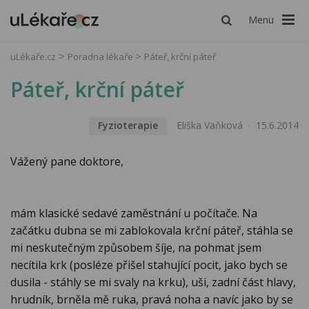
Menu
uLékaře.cz
Poradna lékaře
Páteř, krční páteř
Páteř, krční páteř
Fyzioterapie
Eliška Vaňková
15.6.2014
Vážený pane doktore,
mám klasické sedavé zaměstnání u počítače. Na
začátku dubna se mi zablokovala krční páteř, stáhla se
mi neskutečným způsobem šíje, na pohmat jsem
necítila krk (posléze přišel stahující pocit, jako bych se
dusila - stáhly se mi svaly na krku), uši, zadní část hlavy,
hrudník, brněla mě ruka, pravá noha a navíc jako by se