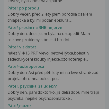
kostrč, byla zlomená a špatně...
Páteř po porodu
Dobrý večer, před 2 lety jsem porodila císařem
chlapečka a byl mi podán epidural....
Páteř prosím na RHB nejprve
Dobry den, dnes jsem byla na ortopedii. Mam
celkove problemy s bolesti hrudni...
Páteř viz dotaz
nález V 4/15 PRT vlevo ,betové lýtka,bolesti v
zádech,kyčení klouby injekce,ozonoterapie...
Pateř-osteoporosa
Dobrý den. Asi před pěti lety mi na leve straně zad
projela ohromna bolest po...
Páteř, psychika, žaludek??
Dobrý den, paní doktorko, již delší dobu mně trápí
psychika, nějaké psychosomatické...
Páteř,mozek