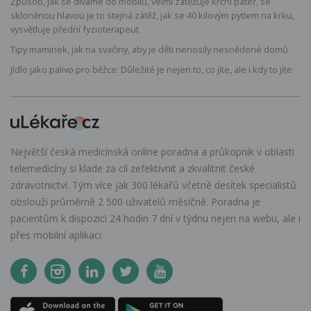
Způsob, jak se díváme do mobilu, velmi zatěžuje krční páteř, se
skloněnou hlavou je to stejná zátěž, jak se 40 kilovým pytlem na krku,
vysvětluje přední fyzioterapeut
Tipy maminek, jak na svačiny, aby je děti nenosily nesnědené domů
Jídlo jako palivo pro běžce: Důležité je nejen to, co jíte, ale i kdy to jíte
Největší česká medicínská online poradna a průkopník v oblasti
telemedicíny si klade za cíl zefektivnit a zkvalitnit české
zdravotnictví. Tým více jak 300 lékařů včetně desítek specialistů
obslouží průměrně 2 500 uživatelů měsíčně. Poradna je
pacientům k dispozici 24 hodin 7 dní v týdnu nejen na webu, ale i
přes mobilní aplikaci.