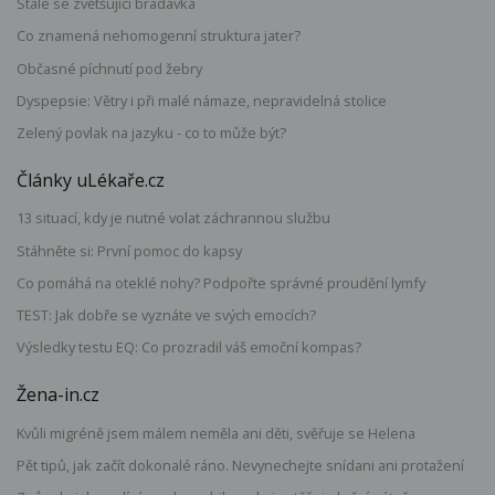
Stále se zvětšující bradavka
Co znamená nehomogenní struktura jater?
Občasné píchnutí pod žebry
Dyspepsie: Větry i při malé námaze, nepravidelná stolice
Zelený povlak na jazyku - co to může být?
Články uLékaře.cz
13 situací, kdy je nutné volat záchrannou službu
Stáhněte si: První pomoc do kapsy
Co pomáhá na oteklé nohy? Podpořte správné proudění lymfy
TEST: Jak dobře se vyznáte ve svých emocích?
Výsledky testu EQ: Co prozradil váš emoční kompas?
Žena-in.cz
Kvůli migréně jsem málem neměla ani děti, svěřuje se Helena
Pět tipů, jak začít dokonalé ráno. Nevynechejte snídani ani protažení