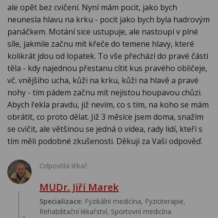
ale opět bez cvičení. Nyní mám pocit, jako bych
neunesla hlavu na krku - pocit jako bych byla hadrovým
panáčkem. Motání sice ustupuje, ale nastoupí v plné
síle, jakmile začnu mít křeče do temene hlavy, které
kolikrát jdou od lopatek. To vše přechází do pravé části
těla - kdy najednou přestanu cítit kus pravého obličeje,
vč. vnějšího ucha, kůži na krku, kůži na hlavě a pravé
nohy - tím pádem začnu mít nejistou houpavou chůzi.
Abych řekla pravdu, již nevím, co s tím, na koho se mám
obrátit, co proto dělat. Již 3 měsíce jsem doma, snažím
se cvičit, ale většinou se jedná o videa, rady lidí, kteří s
tím měli podobné zkušenosti. Děkuji za Vaši odpověď.
Odpovídá lékař:
MUDr. Jiří Marek
Specializace:
Fyzikální medicína, Fyzioterapie,
Rehabilitační lékařství‎, Sportovní medicína‎