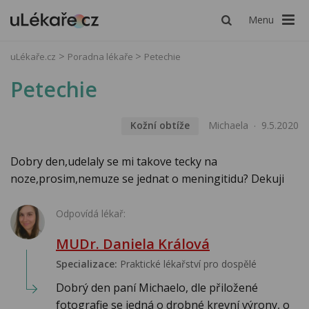
Menu
uLékaře.cz
Poradna lékaře
Petechie
Petechie
Kožní obtíže
Michaela
9.5.2020
Dobry den,udelaly se mi takove tecky na
noze,prosim,nemuze se jednat o meningitidu? Dekuji
Odpovídá lékař:
MUDr. Daniela Králová
Specializace:
Praktické lékařství pro dospělé
Dobrý den paní Michaelo, dle přiložené
fotografie se jedná o drobné krevní výrony, o