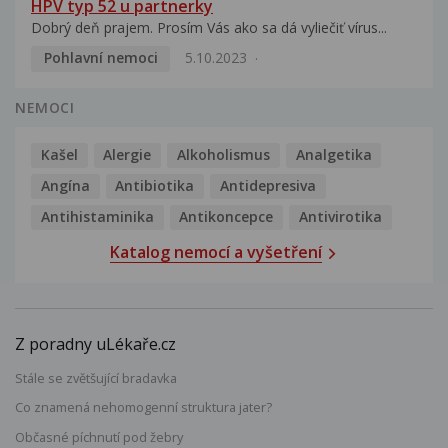
HPV typ 52 u partnerky
Dobrý deň prajem. Prosím Vás ako sa dá vyliečiť vírus...
Pohlavní nemoci
5.10.2023
NEMOCI
Kašel
Alergie
Alkoholismus
Analgetika
Angína
Antibiotika
Antidepresiva
Antihistaminika
Antikoncepce
Antivirotika
Katalog nemocí a vyšetření
Z poradny uLékaře.cz
Stále se zvětšující bradavka
Co znamená nehomogenní struktura jater?
Občasné píchnutí pod žebry