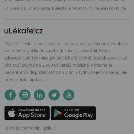
Jídlo jako palivo pro běžce: Důležité je nejen to, co jíte, ale i kdy to jíte
Největší česká medicínská online poradna a průkopník v oblasti
telemedicíny si klade za cíl zefektivnit a zkvalitnit české
zdravotnictví. Tým více jak 300 lékařů včetně desítek specialistů
obslouží průměrně 2 500 uživatelů měsíčně. Poradna je
pacientům k dispozici 24 hodin 7 dní v týdnu nejen na webu, ale i
přes mobilní aplikaci.
Stáhněte si mobilní aplikaci