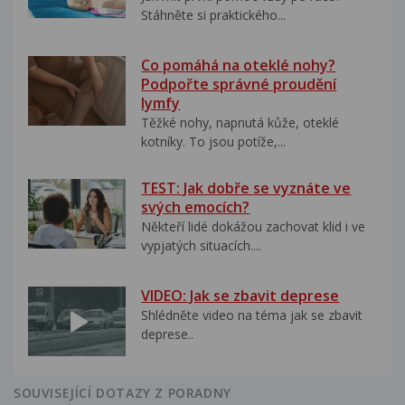
Stáhněte si praktického...
Co pomáhá na oteklé nohy?
Podpořte správné proudění
lymfy
Těžké nohy, napnutá kůže, oteklé
kotníky. To jsou potíže,...
TEST: Jak dobře se vyznáte ve
svých emocích?
Někteří lidé dokážou zachovat klid i ve
vypjatých situacích....
VIDEO: Jak se zbavit deprese
Shlédněte video na téma jak se zbavit
deprese..
SOUVISEJÍCÍ DOTAZY Z PORADNY