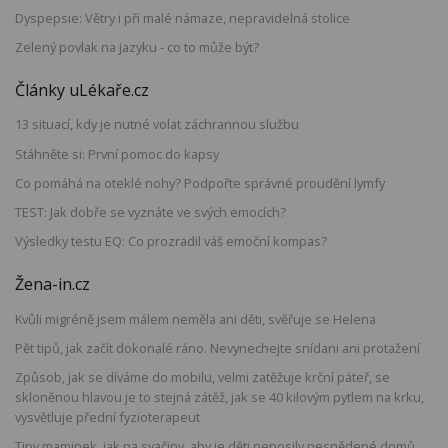
Dyspepsie: Větry i při malé námaze, nepravidelná stolice
Zelený povlak na jazyku - co to může být?
Články uLékaře.cz
13 situací, kdy je nutné volat záchrannou službu
Stáhněte si: První pomoc do kapsy
Co pomáhá na oteklé nohy? Podpořte správné proudění lymfy
TEST: Jak dobře se vyznáte ve svých emocích?
Výsledky testu EQ: Co prozradil váš emoční kompas?
Žena-in.cz
Kvůli migréně jsem málem neměla ani děti, svěřuje se Helena
Pět tipů, jak začít dokonalé ráno. Nevynechejte snídani ani protažení
Způsob, jak se díváme do mobilu, velmi zatěžuje krční páteř, se
skloněnou hlavou je to stejná zátěž, jak se 40 kilovým pytlem na krku,
vysvětluje přední fyzioterapeut
Tipy maminek, jak na svačiny, aby je děti nenosily nesnědené domů