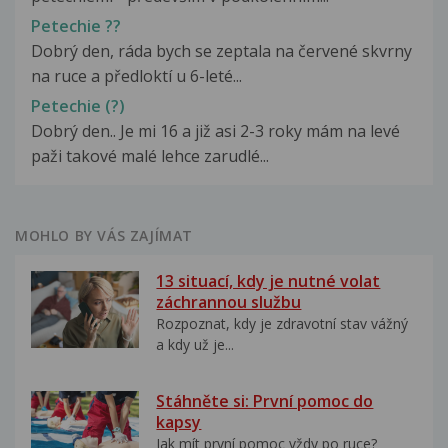
Petechie ??
Dobrý den, ráda bych se zeptala na červené skvrny
na ruce a předloktí u 6-leté...
Petechie (?)
Dobrý den.. Je mi 16 a již asi 2-3 roky mám na levé
paži takové malé lehce zarudlé...
MOHLO BY VÁS ZAJÍMAT
13 situací, kdy je nutné volat
záchrannou službu
Rozpoznat, kdy je zdravotní stav vážný
a kdy už je...
Stáhněte si: První pomoc do
kapsy
Jak mít první pomoc vždy po ruce?