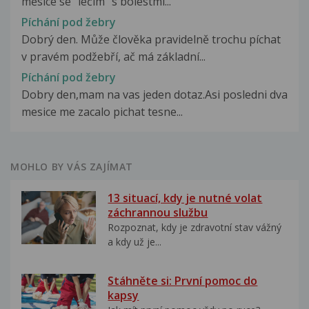
měsíce se "léčím" s bolestmi...
Píchání pod žebry
Dobrý den. Může člověka pravidelně trochu píchat
v pravém podžebří, ač má základní...
Píchání pod žebry
Dobry den,mam na vas jeden dotaz.Asi posledni dva
mesice me zacalo pichat tesne...
MOHLO BY VÁS ZAJÍMAT
13 situací, kdy je nutné volat
záchrannou službu
Rozpoznat, kdy je zdravotní stav vážný
a kdy už je...
Stáhněte si: První pomoc do
kapsy