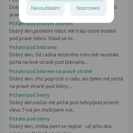
Dobry den, pri jizde na kole me zacne pichat pod
Nesouhlasím
Nastavení
pravym zebrem cca po dvou minutach...
Píchání pod pravým žebrem
Dobrý den,poslední měsíc mě trápí ostré bodání
pod pravé žebro. Stává se to...
Píchání pod žebrama
Dobrý den, Od Ledna letošního roku mě neustále
píchá na levé straně pod žebrama....
Píchání pod žebrem na pravé straně
Dobrý den, chci poprosit o radu, asi týden mě píchá
na pravé straně pod žebry,...
Píchání pod žebry
Dobrý den,občas mě píchá pod žebry(pod prsem)
vlevo.Trvá jen chvíli.Jsem rok...
Píchání pod žebry
Dobrý den, chtěla jsem se zeptat - už přes dva