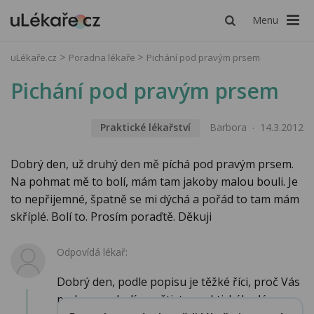
Menu
uLékaře.cz
Poradna lékaře
Pichání pod pravým prsem
Pichání pod pravým prsem
Praktické lékařství
Barbora
14.3.2012
Dobrý den, už druhý den mě píchá pod pravým prsem.
Na pohmat mě to bolí, mám tam jakoby malou bouli. Je
to nepřijemné, špatně se mi dýchá a pořád to tam mám
skříplé. Bolí to. Prosím poraďtě. Děkuji
Odpovídá lékař:
Dobrý den, podle popisu je těžké říci, proč Vás
pod prsem bolí, navštivte praktického lé...