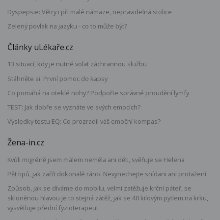
Dyspepsie: Větry i při malé námaze, nepravidelná stolice
Zelený povlak na jazyku - co to může být?
Články uLékaře.cz
13 situací, kdy je nutné volat záchrannou službu
Stáhněte si: První pomoc do kapsy
Co pomáhá na oteklé nohy? Podpořte správné proudění lymfy
TEST: Jak dobře se vyznáte ve svých emocích?
Výsledky testu EQ: Co prozradil váš emoční kompas?
Žena-in.cz
Kvůli migréně jsem málem neměla ani děti, svěřuje se Helena
Pět tipů, jak začít dokonalé ráno. Nevynechejte snídani ani protažení
Způsob, jak se díváme do mobilu, velmi zatěžuje krční páteř, se
skloněnou hlavou je to stejná zátěž, jak se 40 kilovým pytlem na krku,
vysvětluje přední fyzioterapeut