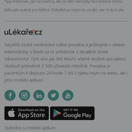
Tipy maminek, jak na svačiny, aby je děti nenosily nesnědené domů
Jídlo jako palivo pro běžce: Důležité je nejen to, co jíte, ale i kdy to jíte
Největší česká medicínská online poradna a průkopník v oblasti
telemedicíny si klade za cíl zefektivnit a zkvalitnit české
zdravotnictví. Tým více jak 300 lékařů včetně desítek specialistů
obslouží průměrně 2 500 uživatelů měsíčně. Poradna je
pacientům k dispozici 24 hodin 7 dní v týdnu nejen na webu, ale i
přes mobilní aplikaci.
Stáhněte si mobilní aplikaci