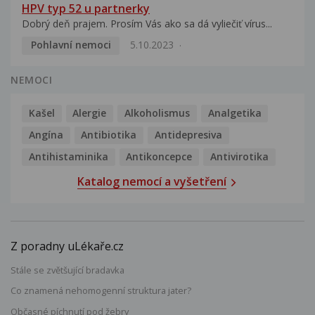
HPV typ 52 u partnerky
Dobrý deň prajem. Prosím Vás ako sa dá vyliečiť vírus...
Pohlavní nemoci
5.10.2023
NEMOCI
Kašel
Alergie
Alkoholismus
Analgetika
Angína
Antibiotika
Antidepresiva
Antihistaminika
Antikoncepce
Antivirotika
Katalog nemocí a vyšetření
Z poradny uLékaře.cz
Stále se zvětšující bradavka
Co znamená nehomogenní struktura jater?
Občasné píchnutí pod žebry