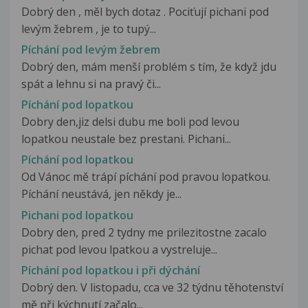
Dobrý den , měl bych dotaz . Pociťují pichani pod
levým žebrem , je to tupý...
Píchání pod levým žebrem
Dobrý den, mám menší problém s tím, že když jdu
spát a lehnu si na pravý či...
Píchání pod lopatkou
Dobry den,jiz delsi dubu me boli pod levou
lopatkou neustale bez prestani. Pichani...
Píchání pod lopatkou
Od Vánoc mě trápí píchání pod pravou lopatkou.
Píchání neustává, jen někdy je...
Pichani pod lopatkou
Dobry den, pred 2 tydny me prilezitostne zacalo
pichat pod levou lpatkou a vystreluje...
Píchání pod lopatkou i při dýchání
Dobrý den. V listopadu, cca ve 32 týdnu těhotenství
mě při kýchnutí začalo...