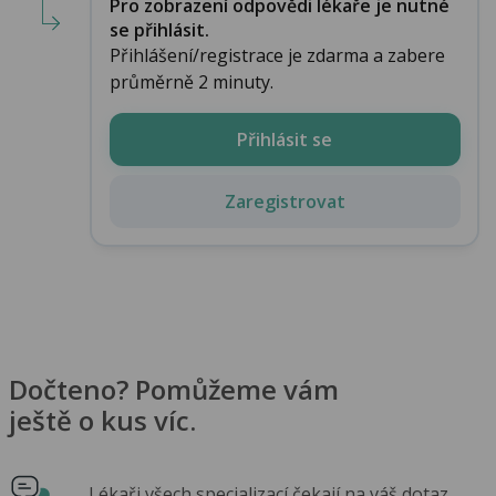
Pro zobrazení odpovědi lékaře je nutné
se přihlásit.
Přihlášení/registrace je zdarma a zabere
průměrně 2 minuty.
Přihlásit se
Zaregistrovat
Dočteno? Pomůžeme vám
ještě o kus víc.
Lékaři všech specializací čekají na váš dotaz.