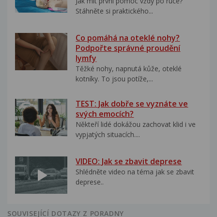
Jak mít první pomoc vždy po ruce?
Stáhněte si praktického...
Co pomáhá na oteklé nohy?
Podpořte správné proudění
lymfy
Těžké nohy, napnutá kůže, oteklé
kotníky. To jsou potíže,...
TEST: Jak dobře se vyznáte ve
svých emocích?
Někteří lidé dokážou zachovat klid i ve
vypjatých situacích....
VIDEO: Jak se zbavit deprese
Shlédněte video na téma jak se zbavit
deprese..
SOUVISEJÍCÍ DOTAZY Z PORADNY