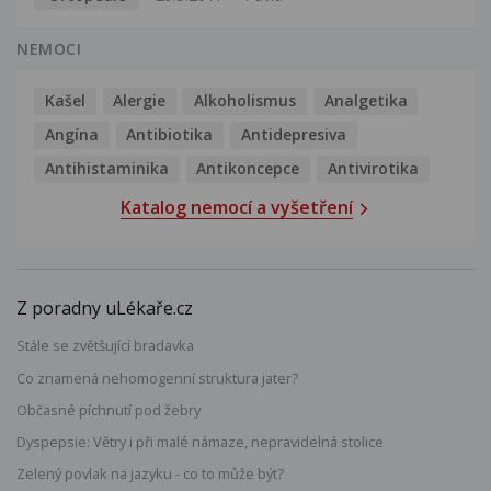
NEMOCI
Kašel
Alergie
Alkoholismus
Analgetika
Angína
Antibiotika
Antidepresiva
Antihistaminika
Antikoncepce
Antivirotika
Katalog nemocí a vyšetření
Z poradny uLékaře.cz
Stále se zvětšující bradavka
Co znamená nehomogenní struktura jater?
Občasné píchnutí pod žebry
Dyspepsie: Větry i při malé námaze, nepravidelná stolice
Zelený povlak na jazyku - co to může být?