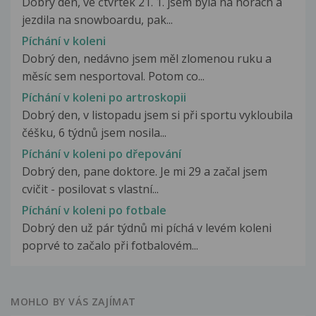
Dobrý den, ve čtvrtek 21. 1. jsem byla na horách a
jezdila na snowboardu, pak...
Píchání v koleni
Dobrý den, nedávno jsem měl zlomenou ruku a
měsíc sem nesportoval. Potom co...
Píchání v koleni po artroskopii
Dobrý den, v listopadu jsem si při sportu vykloubila
čéšku, 6 týdnů jsem nosila...
Píchání v koleni po dřepování
Dobrý den, pane doktore. Je mi 29 a začal jsem
cvičit - posilovat s vlastní...
Píchání v koleni po fotbale
Dobrý den už pár týdnů mi píchá v levém koleni
poprvé to začalo při fotbalovém...
MOHLO BY VÁS ZAJÍMAT