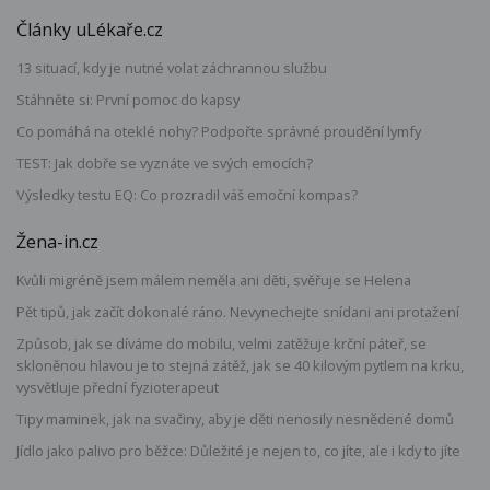
Články uLékaře.cz
13 situací, kdy je nutné volat záchrannou službu
Stáhněte si: První pomoc do kapsy
Co pomáhá na oteklé nohy? Podpořte správné proudění lymfy
TEST: Jak dobře se vyznáte ve svých emocích?
Výsledky testu EQ: Co prozradil váš emoční kompas?
Žena-in.cz
Kvůli migréně jsem málem neměla ani děti, svěřuje se Helena
Pět tipů, jak začít dokonalé ráno. Nevynechejte snídani ani protažení
Způsob, jak se díváme do mobilu, velmi zatěžuje krční páteř, se
skloněnou hlavou je to stejná zátěž, jak se 40 kilovým pytlem na krku,
vysvětluje přední fyzioterapeut
Tipy maminek, jak na svačiny, aby je děti nenosily nesnědené domů
Jídlo jako palivo pro běžce: Důležité je nejen to, co jíte, ale i kdy to jíte