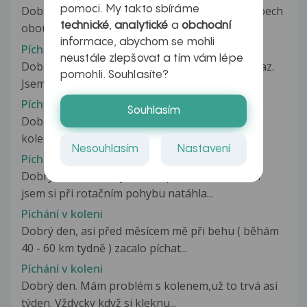
pomoci. My takto sbíráme
Dobrý den, už dva týdny pociťuji píchání v kloubech
technické
,
analytické
a
obchodní
obou rukou i v konečcích...
informace, abychom se mohli
Píchání v koleně, otok po poranění menisku
neustále zlepšovat a tím vám lépe
Dobrý den, opět bych Vás chtěla požádat o dotaz.
pomohli. Souhlasíte?
Jsem 2 měsíce po úraze kolene...
Píchani v kolenech
Souhlasím
Dobrý den, Uz me 3 dny neustále picha uvnitř
kolen, i v klidném stavu. Navíc...
Nesouhlasím
Nastavení
Píchání v koleni
Dobrý den.Chtěla bych se zeptat.Před měsícem
jsem si při rotačním pohybu natáhla...
Píchání v koleni
Dobrý den, asi před měsícem mě při behu ( běhám
40 - 60 km tydně ) zacalo píchat...
Píchání v koleni
Dobrý den. Mám problém s kolenem,už to trvá asi
týden. Vždycky když si kleknu...