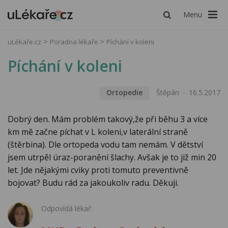
Menu
uLékaře.cz
Poradna lékaře
Píchání v koleni
Píchání v koleni
Ortopedie
Štěpán
16.5.2017
Dobrý den. Mám problém takový,že při běhu 3 a více
km mě začne píchat v L koleni,v laterální straně
(štěrbina). Dle ortopeda vodu tam nemám. V dětství
jsem utrpěl úraz-poranění šlachy. Avšak je to již min 20
let. Jde nějakými cviky proti tomuto preventivně
bojovat? Budu rád za jakoukoliv radu. Děkuji.
Odpovídá lékař: