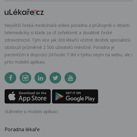
Největší česká medicínská online poradna a průkopník v oblasti
telemedicíny si klade za cíl zefektivnit a zkvalitnit české
zdravotnictví. Tým více jak 300 lékařů včetně desítek specialistů
obslouží průměrně 2 500 uživatelů měsíčně. Poradna je
pacientům k dispozici 24 hodin 7 dní v týdnu nejen na webu, ale i
přes mobilní aplikaci.
Stáhněte si mobilní aplikaci
Poradna lékaře