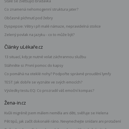
Stále se zvětšující bradavka
Co znamená nehomogenní struktura jater?
Občasné píchnutí pod žebry
Dyspepsie: Větry i při malé námaze, nepravidelná stolice
Zelený povlak na jazyku - co to může být?
Články uLékaře.cz
13 situací, kdy je nutné volat záchrannou službu
Stáhněte si: První pomoc do kapsy
Co pomáhá na oteklé nohy? Podpořte správné proudění lymfy
TEST: Jak dobře se vyznáte ve svých emocích?
Výsledky testu EQ: Co prozradil váš emoční kompas?
Žena-in.cz
Kvůli migréně jsem málem neměla ani děti, svěřuje se Helena
Pět tipů, jak začít dokonalé ráno. Nevynechejte snídani ani protažení