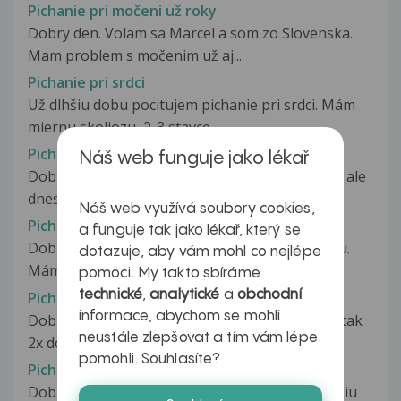
Pichanie pri močeni už roky
Dobry den. Volam sa Marcel a som zo Slovenska.
Mam problem s močenim už aj...
Pichanie pri srdci
Už dlhšiu dobu pocitujem pichanie pri srdci. Mám
miernu skoliozu, 2-3 stavce...
Pichanie pri srdci
Náš web funguje jako lékař
Dobry den, tri dni ma sem tam pichalo pri srdci, ale
dneska je to pichanie cely...
Náš web využívá soubory cookies,
Pichanie v bradavkách
a funguje tak jako lékař, který se
Dobrý večer, chcela by som Vás poprosiť o radu.
dotazuje, aby vám mohl co nejlépe
Mám 19 rokov a už pár dní, asi...
pomoci. My takto sbíráme
technické
,
analytické
a
obchodní
Pichanie v hlave
informace, abychom se mohli
Dobry den, mam 15 rokov a mam bolesti hlavy tak
neustále zlepšovat a tím vám lépe
2x do mesiaca, občas ma to boli...
pomohli. Souhlasíte?
Pichanie v hrudi
Dobrý deň... mam problem... mojho ocka uz dlhsiu