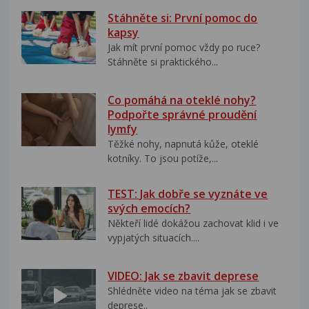
Stáhněte si: První pomoc do
kapsy
Jak mít první pomoc vždy po ruce?
Stáhněte si praktického...
Co pomáhá na oteklé nohy?
Podpořte správné proudění
lymfy
Těžké nohy, napnutá kůže, oteklé
kotníky. To jsou potíže,...
TEST: Jak dobře se vyznáte ve
svých emocích?
Někteří lidé dokážou zachovat klid i ve
vypjatých situacích....
VIDEO: Jak se zbavit deprese
Shlédněte video na téma jak se zbavit
deprese..