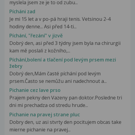
myslela jsem ze je to od zubu...
Pícháni zad
Je mi 15 let a v po-pá hraji tenis. Vetsinou 2-4
hodiny denne... Asi před 14-ti...
Píchání, "řezání" v jizvě
Dobrý den, asi před 3 týdny jsem byla na chirurgii
kam mě poslali z kožního,...
Píchání,bolení a tlačení pod levým prsem mezi
žebry
Dobrý den,Mám časté píchání pod levým
prsem.Často se nemůžu ani nadechnout a...
Pichanie cez lave prso
Prajem pekny den Vazeny pan doktor.Posledne tri
dni mi prechadza od stredu hrude...
Pichanie na pravej strane pluc
Dobry den, uz asi stvrty den pocitujem obcas take
mierne pichanie na pravej...