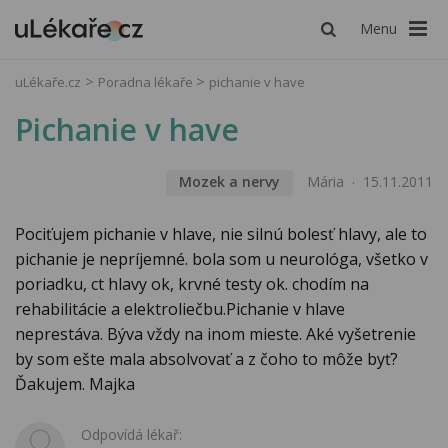
Menu
uLékaře.cz
Poradna lékaře
pichanie v have
Pichanie v have
Mozek a nervy
Mária
15.11.2011
Pociťujem pichanie v hlave, nie silnú bolesť hlavy, ale to
pichanie je nepríjemné. bola som u neurológa, všetko v
poriadku, ct hlavy ok, krvné testy ok. chodím na
rehabilitácie a elektroliečbu.Pichanie v hlave
neprestáva. Býva vždy na inom mieste. Aké vyšetrenie
by som ešte mala absolvovať a z čoho to môže byť?
Ďakujem. Majka
Odpovídá lékař: