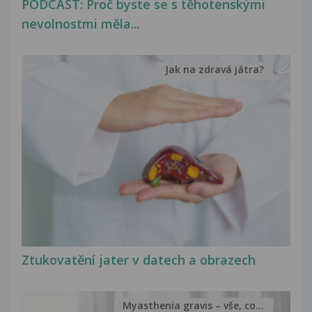
PODCAST: Proč byste se s těhotenskými
nevolnostmi měla...
Jak na zdravá játra?
Ztukovatění jater v datech a obrazech
Myasthenia gravis – vše, co...