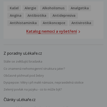
Kašel
Alergie
Alkoholismus
Analgetika
Angína
Antibiotika
Antidepresiva
Antihistaminika
Antikoncepce
Antivirotika
Katalog nemocí a vyšetření
Z poradny uLékaře.cz
Stále se zvětšující bradavka
Co znamená nehomogenní struktura jater?
Občasné píchnutí pod žebry
Dyspepsie: Větry i při malé námaze, nepravidelná stolice
Zelený povlak na jazyku - co to může být?
Články uLékaře.cz