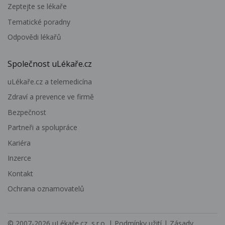
Zeptejte se lékaře
Tematické poradny
Odpovědi lékařů
Společnost uLékaře.cz
uLékaře.cz a telemedicína
Zdraví a prevence ve firmě
Bezpečnost
Partneři a spolupráce
Kariéra
Inzerce
Kontakt
Ochrana oznamovatelů
© 2007-2026
uLékaře.cz, s.r.o.
|
Podmínky užití
|
Zásady