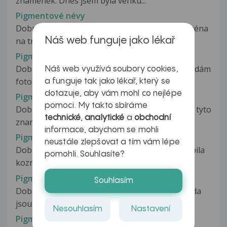
znamének. Dnes jsem byla venku...
Pigmentové névy
Dobrý den, můj věk je 38 let, mám po těle (zejména
na trupu) větší množství...
Náš web funguje jako lékař
Pigmentové névy
Dobrý den, nelíbí se mi tato 2 znaménka (přikládám
Náš web využívá soubory cookies,
foto). Jen bych se chtěl...
a funguje tak jako lékař, který se
dotazuje, aby vám mohl co nejlépe
Pigmentové névy
pomoci. My takto sbíráme
Dobry den, muzete mi prosim rict Vas nazor na tyto
technické
,
analytické
a
obchodní
znamenka, obcas me znamenka...
informace, abychom se mohli
Pigmentové névy
neustále zlepšovat a tím vám lépe
Dobry den, pred necelym rokem jsem podstoupila
pomohli. Souhlasíte?
kozni vysetreni pih,vse bylo...
Pigmentové névy
Souhlasím
Dobrý den, je mi 15 let a chtěl bych se zeptat, zda
jsou tyto pihy a mateřská...
Nesouhlasím
Nastavení
Pigmentové névy