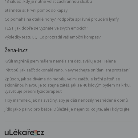
13 situací, kdy je nutné volat záchrannou službu
Stáhněte si: První pomoc do kapsy
Co pomáhá na oteklé nohy? Podpořte správné proudění lymfy
TEST: Jak dobře se vyznáte ve svých emocích?
Výsledky testu EQ: Co prozradil váš emoční kompas?
Žena-in.cz
Kvůli migréně jsem málem neměla ani děti, svěřuje se Helena
Pět tipů, jak začít dokonalé ráno. Nevynechejte snídani ani protažení
Způsob, jak se díváme do mobilu, velmi zatěžuje krční páteř, se
skloněnou hlavou je to stejná zátěž, jak se 40 kilovým pytlem na krku,
vysvětluje přední fyzioterapeut
Tipy maminek, jak na svačiny, aby je děti nenosily nesnědené domů
Jídlo jako palivo pro běžce: Důležité je nejen to, co jíte, ale i kdy to jíte