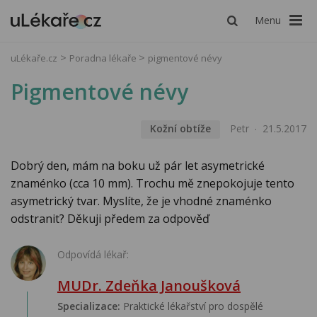
Menu
uLékaře.cz
Poradna lékaře
pigmentové névy
Pigmentové névy
Kožní obtíže
Petr
21.5.2017
Dobrý den, mám na boku už pár let asymetrické
znaménko (cca 10 mm). Trochu mě znepokojuje tento
asymetrický tvar. Myslíte, že je vhodné znaménko
odstranit? Děkuji předem za odpověď
Odpovídá lékař:
MUDr. Zdeňka Janoušková
Specializace:
Praktické lékařství pro dospělé