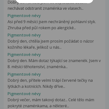
Dobrý den ,chtěla jsem se zeptat,zda dětem
nechávat odstranit znaménka ve vlasech...
Pigmentové névy
Asi před 9 měsíci jsem nechráněný pohlavní styk.
Zhruba před půl rokem po alergické...
Pigmentové névy
Dobrý den, chtěla jsem prosím požádat o názor
kožního lékaře, jelikož u nás...
Pigmentové névy
Dobrý den. Mám dotaz týkající se znamenék. Jsem v
8. měsíci těhotenství, znaménka...
Pigmentové névy
Dobrý den, přítele velmi trápí červené tečky na
lýtkách a kotnících. Nikdy dříve...
Pigmentové névy
Dobrý večer, mám takový dotaz... Celé tělo mám
pokryté znaménkama, a některé...