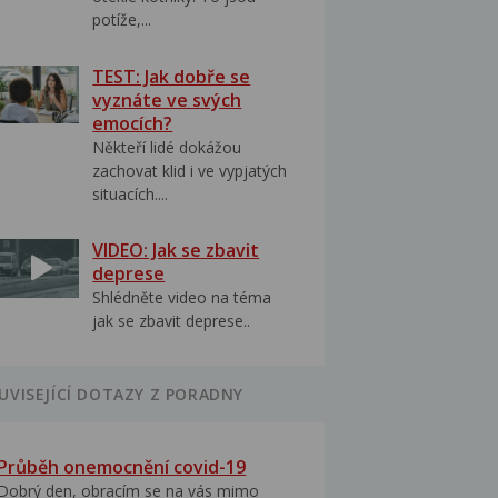
potíže,...
TEST: Jak dobře se
vyznáte ve svých
emocích?
Někteří lidé dokážou
zachovat klid i ve vypjatých
situacích....
VIDEO: Jak se zbavit
deprese
Shlédněte video na téma
jak se zbavit deprese..
UVISEJÍCÍ DOTAZY Z PORADNY
Průběh onemocnění covid-19
Dobrý den, obracím se na vás mimo