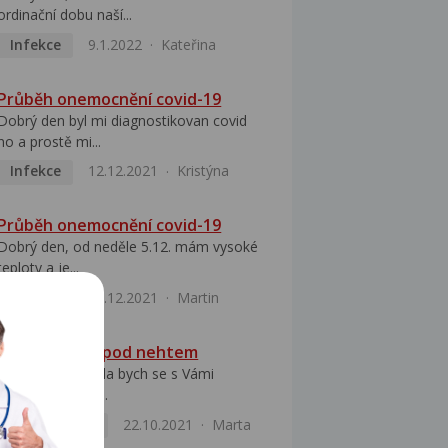
ordinační dobu naší...
Infekce
9.1.2022
Kateřina
Průběh onemocnění covid-19
Dobrý den byl mi diagnostikovan covid
no a prostě mi...
Infekce
12.12.2021
Kristýna
Průběh onemocnění covid-19
Dobrý den, od neděle 5.12. mám vysoké
teploty a je...
Infekce
12.12.2021
Martin
Tmavší čárky pod nehtem
Dobrý den, Chtěla bych se s Vámi
poradit ohledně...
Kožní obtíže
22.10.2021
Marta