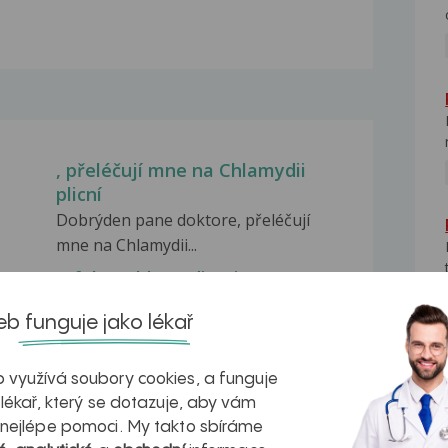
, přeléčují mne na Chlamydii
plicní
Dobrýden pane doktore, přeléčují
mne na Chlamydii...
Infekce chlamydiemi
az.
Dobrý den, ráda bych se zeptala na
b funguje jako lékař
hodnoty mého vyšetření...
Chlamydie
 využívá soubory cookies, a funguje
Dobrý den. Od listopadu min.roku se
 lékař, který se dotazuje, aby vám
neustále léčím...
 nejlépe pomoci. My takto sbíráme