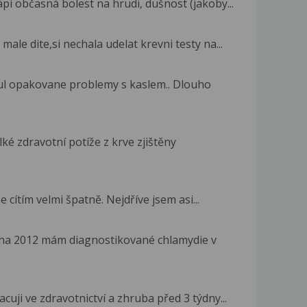
pí občasná bolest na hrudi, dušnost (jakoby...
ale dite,si nechala udelat krevni testy na...
ul opakovane problemy s kaslem.. Dlouho
ké zdravotní potíže z krve zjištěny
e cítím velmi špatně. Nejdříve jsem asi...
na 2012 mám diagnostikované chlamydie v
cuji ve zdravotnictví a zhruba před 3 týdny...