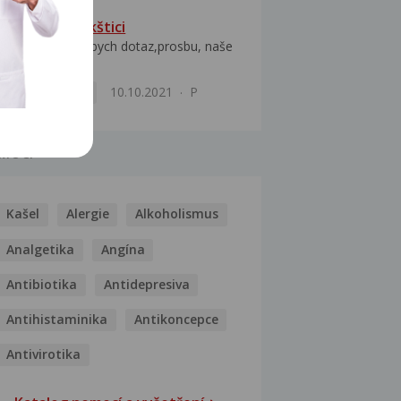
Seborhea ve kštici
Dobry den, mel bych dotaz,prosbu, naše
malá 2mesicni...
Kožní obtíže
10.10.2021
P
MOCI
Kašel
Alergie
Alkoholismus
Analgetika
Angína
Antibiotika
Antidepresiva
Antihistaminika
Antikoncepce
Antivirotika