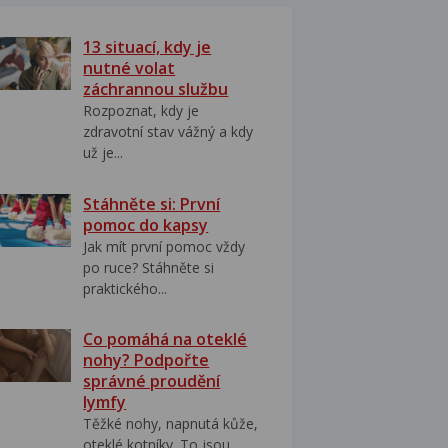
13 situací, kdy je
nutné volat
záchrannou službu
Rozpoznat, kdy je
zdravotní stav vážný a kdy
už je...
Stáhněte si: První
pomoc do kapsy
Jak mít první pomoc vždy
po ruce? Stáhněte si
praktického...
Co pomáhá na oteklé
nohy? Podpořte
správné proudění
lymfy
Těžké nohy, napnutá kůže,
oteklé kotníky. To jsou