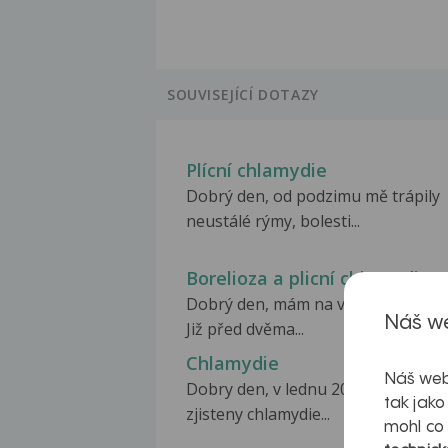
SOUVISEJÍCÍ DOTAZY
Plícní chlamydie
Dobrý den, od podzimu mě trápily
neustálé rýmy, bolesti...
Borelioza a plicní chlamydie
Dobrý den, mám na vás takový dot
Náš we
Již před dvěma...
Chlamydie
Náš web
Dobry den, v lednu 2016 mi byly
tak jako
zjisteny chlamydie...
mohl co