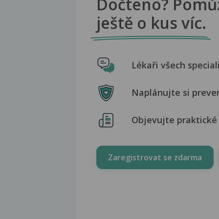
Dočteno? Pomů
ještě o kus víc.
Lékaři všech special
Naplánujte si preve
Objevujte praktické 
Zaregistrovat se zdarma