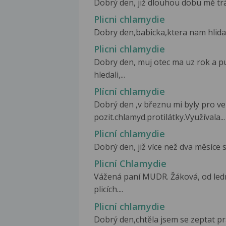
Dobrý den, již dlouhou dobu mě trá
Plicni chlamydie
Dobry den,babicka,ktera nam hlida m
Plicni chlamydie
Dobry den, muj otec ma uz rok a p
hledali,...
Plícní chlamydie
Dobrý den ,v březnu mi byly pro vel
pozit.chlamyd.protilátky.Využívala...
Plicní chlamydie
Dobrý den, již více než dva měsíce s
Plicní Chlamydie
Vážená paní MUDR. Žáková, od led
plicích....
Plicní chlamydie
Dobrý den,chtěla jsem se zeptat pra