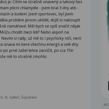
h něco je. Citim se strašně unavený a takový bez
e mam plicní chlamydie - jsem bral 3 dny atb -
rotazin a kodein. Jsem sportovec, byl jsem
i děla problém jenom uklidit, dojít si nakoupit
rašně namáhavé. Měl bych se spíš snažit nějak
 Můžu chodit mezi lidi? Nebo aspoň na
Nevím si rady, už mě to i psychicky ničí, není
ta únava mi bere všechnu energii a celé dny
 po prvé zašel lehce zacvičit, po cca 15ti
ože mě to strašně zmohlo.
n, St. Gallen, Švýcarsko
MO