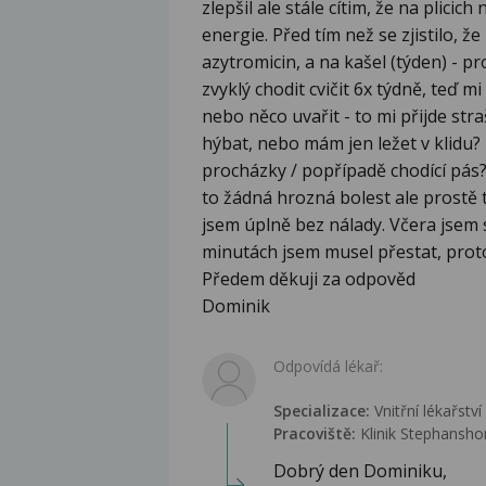
zlepšil ale stále cítim, že na plicic
energie. Před tím než se zjistilo, ž
azytromicin, a na kašel (týden) - p
zvyklý chodit cvičit 6x týdně, teď m
nebo něco uvařit - to mi přijde st
hýbat, nebo mám jen ležet v klidu?
procházky / popřípadě chodící pás? 
to žádná hrozná bolest ale prostě 
jsem úplně bez nálady. Včera jsem si
minutách jsem musel přestat, prot
Předem děkuji za odpověd
Dominik
Odpovídá lékař:
Specializace:
Vnitřní lékařství
Pracoviště:
Klinik Stephanshor
Dobrý den Dominiku,