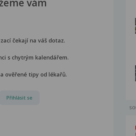
žeme vám
izací čekají na váš dotaz.
nci s chytrým kalendářem.
a ověřené tipy od lékařů.
Přihlásit se
SO