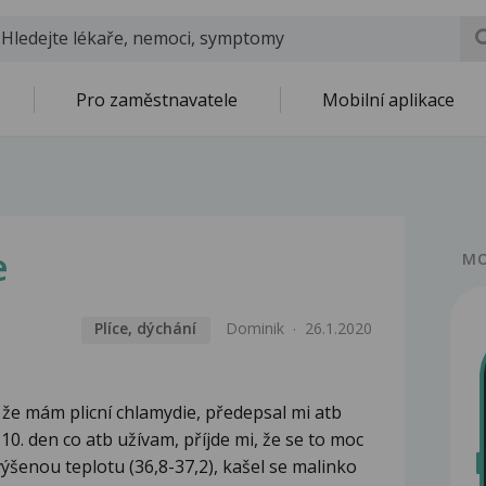
Pro zaměstnavatele
Mobilní aplikace
e
MO
Plíce, dýchání
Dominik
26.1.2020
l, že mám plicní chlamydie, předepsal mi atb
 10. den co atb užívam, příjde mi, že se to moc
ýšenou teplotu (36,8-37,2), kašel se malinko