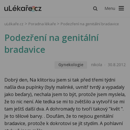
Menu
uLékaře.cz
Poradna lékaře
Podezření na genitální bradavice
Podezření na genitální
bradavice
Gynekologie
nikola
30.8.2012
Dobrý den, Na klitorisu jsem si tak před třemi týdni
našla dva pupínky (byly malinké, uvnitř tvrdý a vypadaly
jako beďary), nechala jsem to být, protože jsem myslela,
že to nic není. Ale tedka se mi to zvětšilo a vytvořil se mi
tam ještš další dva. A dohromady to tvoří takový "květ ".
Je to tělové barvy. . Doufám, že to nejsou genitální
bradavice, protože k dokrotovi se jít stydím. A pohlavní