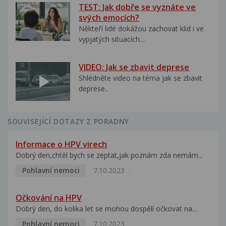
TEST: Jak dobře se vyznáte ve
svých emocích?
Někteří lidé dokážou zachovat klid i ve
vypjatých situacích....
VIDEO: Jak se zbavit deprese
Shlédněte video na téma jak se zbavit
deprese..
SOUVISEJÍCÍ DOTAZY Z PORADNY
Informace o HPV virech
Dobrý den,chtěl bych se zeptat,jak poznám zda nemám...
Pohlavní nemoci
7.10.2023
Očkování na HPV
Dobrý den, do kolika let se mohou dospělí očkovat na...
Pohlavní nemoci
7.10.2023