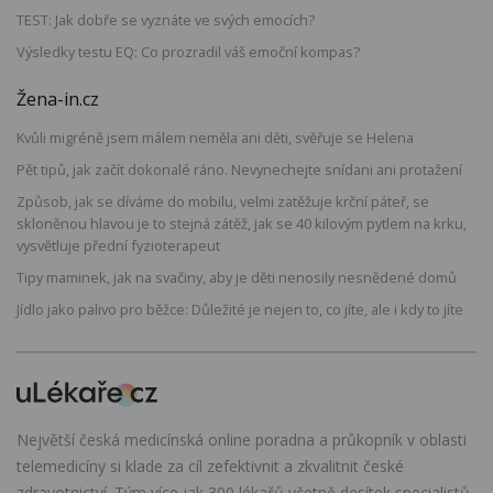
TEST: Jak dobře se vyznáte ve svých emocích?
Výsledky testu EQ: Co prozradil váš emoční kompas?
Žena-in.cz
Kvůli migréně jsem málem neměla ani děti, svěřuje se Helena
Pět tipů, jak začít dokonalé ráno. Nevynechejte snídani ani protažení
Způsob, jak se díváme do mobilu, velmi zatěžuje krční páteř, se
skloněnou hlavou je to stejná zátěž, jak se 40 kilovým pytlem na krku,
vysvětluje přední fyzioterapeut
Tipy maminek, jak na svačiny, aby je děti nenosily nesnědené domů
Jídlo jako palivo pro běžce: Důležité je nejen to, co jíte, ale i kdy to jíte
Největší česká medicínská online poradna a průkopník v oblasti
telemedicíny si klade za cíl zefektivnit a zkvalitnit české
zdravotnictví. Tým více jak 300 lékařů včetně desítek specialistů