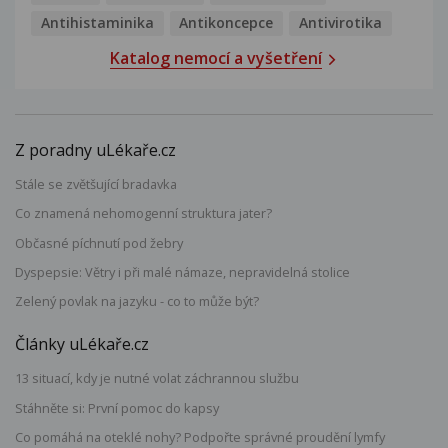
Antihistaminika
Antikoncepce
Antivirotika
Katalog nemocí a vyšetření
Z poradny uLékaře.cz
Stále se zvětšující bradavka
Co znamená nehomogenní struktura jater?
Občasné píchnutí pod žebry
Dyspepsie: Větry i při malé námaze, nepravidelná stolice
Zelený povlak na jazyku - co to může být?
Články uLékaře.cz
13 situací, kdy je nutné volat záchrannou službu
Stáhněte si: První pomoc do kapsy
Co pomáhá na oteklé nohy? Podpořte správné proudění lymfy