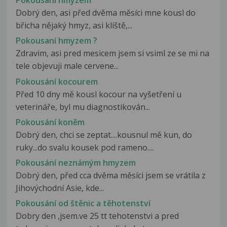
Pokousání hmyzem
Dobrý den, asi před dvěma měsíci mne kousl do
břicha nějaký hmyz, asi klíště,...
Pokousaní hmyzem ?
Zdravim, asi pred mesicem jsem si vsiml ze se mi na
tele objevuji male cervene...
Pokousání kocourem
Před 10 dny mě kousl kocour na vyšetření u
veterináře, byl mu diagnostikován...
Pokousání koněm
Dobrý den, chci se zeptat....kousnul mě kun, do
ruky...do svalu kousek pod rameno....
Pokousání neznámým hmyzem
Dobrý den, před cca dvěma měsíci jsem se vrátila z
Jihovýchodní Asie, kde...
Pokousání od štěnic a těhotenství
Dobry den ,jsem.ve 25 tt tehotenstvi a pred