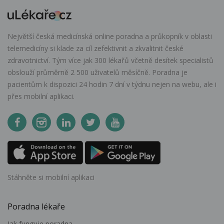
Největší česká medicínská online poradna a průkopník v oblasti
telemedicíny si klade za cíl zefektivnit a zkvalitnit české
zdravotnictví. Tým více jak 300 lékařů včetně desítek specialistů
obslouží průměrně 2 500 uživatelů měsíčně. Poradna je
pacientům k dispozici 24 hodin 7 dní v týdnu nejen na webu, ale i
přes mobilní aplikaci.
Stáhněte si mobilní aplikaci
Poradna lékaře
Jak funguje poradna