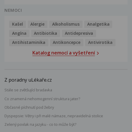
NEMOCI
Kašel
Alergie
Alkoholismus
Analgetika
Angína
Antibiotika
Antidepresiva
Antihistaminika
Antikoncepce
Antivirotika
Katalog nemocí a vyšetření
Z poradny uLékaře.cz
Stále se zvětšující bradavka
Co znamená nehomogenní struktura jater?
Občasné píchnutí pod žebry
Dyspepsie: Větry i při malé námaze, nepravidelná stolice
Zelený povlak na jazyku - co to může být?