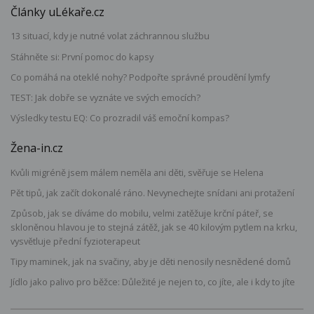
Články uLékaře.cz
13 situací, kdy je nutné volat záchrannou službu
Stáhněte si: První pomoc do kapsy
Co pomáhá na oteklé nohy? Podpořte správné proudění lymfy
TEST: Jak dobře se vyznáte ve svých emocích?
Výsledky testu EQ: Co prozradil váš emoční kompas?
Žena-in.cz
Kvůli migréně jsem málem neměla ani děti, svěřuje se Helena
Pět tipů, jak začít dokonalé ráno. Nevynechejte snídani ani protažení
Způsob, jak se díváme do mobilu, velmi zatěžuje krční páteř, se
skloněnou hlavou je to stejná zátěž, jak se 40 kilovým pytlem na krku,
vysvětluje přední fyzioterapeut
Tipy maminek, jak na svačiny, aby je děti nenosily nesnědené domů
Jídlo jako palivo pro běžce: Důležité je nejen to, co jíte, ale i kdy to jíte