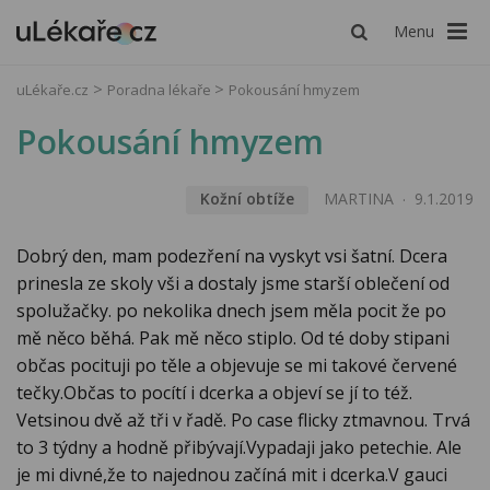
Menu
uLékaře.cz
Poradna lékaře
Pokousání hmyzem
Pokousání hmyzem
Kožní obtíže
MARTINA
9.1.2019
Dobrý den, mam podezření na vyskyt vsi šatní. Dcera
prinesla ze skoly vši a dostaly jsme starší oblečení od
spolužačky. po nekolika dnech jsem měla pocit že po
mě něco běhá. Pak mě něco stiplo. Od té doby stipani
občas pocituji po těle a objevuje se mi takové červené
tečky.Občas to pocítí i dcerka a objeví se jí to též.
Vetsinou dvě až tři v řadě. Po case flicky ztmavnou. Trvá
to 3 týdny a hodně přibývají.Vypadaji jako petechie. Ale
je mi divné,že to najednou začíná mit i dcerka.V gauci