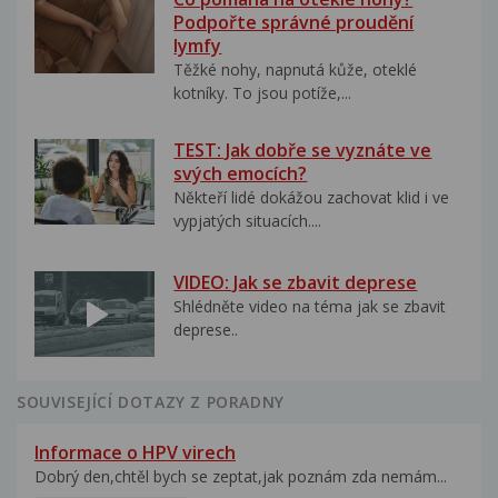
Podpořte správné proudění
lymfy
Těžké nohy, napnutá kůže, oteklé
kotníky. To jsou potíže,...
TEST: Jak dobře se vyznáte ve
svých emocích?
Někteří lidé dokážou zachovat klid i ve
vypjatých situacích....
VIDEO: Jak se zbavit deprese
Shlédněte video na téma jak se zbavit
deprese..
SOUVISEJÍCÍ DOTAZY Z PORADNY
Informace o HPV virech
Dobrý den,chtěl bych se zeptat,jak poznám zda nemám...