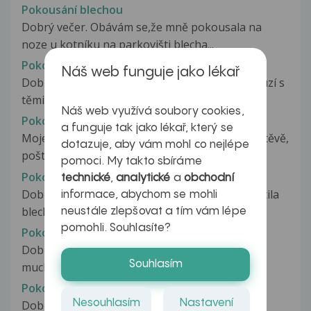
Pokousání blechou
Dobrý večer. Obávám se,že mně pokousala na
noze u kotníku na parkovišti blecha...
Pokousání blechou
Náš web funguje jako lékař
Dobrý den, už skoro dva týdny se dcera probouzí s
těmito kousanci. Je to skoro...
Náš web využívá soubory cookies,
Pokousání blechou
a funguje tak jako lékař, který se
Moje matka chová psy a když jsme byli na návštěvě,
dotazuje, aby vám mohl co nejlépe
poštípaly nás asi blechy....
pomoci. My takto sbíráme
Pokousání blechou
technické
,
analytické
a
obchodní
Dobrý den, na dovolené v Krkonoších jsem chytila
informace, abychom se mohli
blechu, pokousala mě opakovaně...
neustále zlepšovat a tím vám lépe
pomohli. Souhlasíte?
Pokousání hmyzem
Dobrý den. Po kousnutí hmyzem, zřejmě
Souhlasím
muchnička, se mi dělají velmi špatně se...
Pokousání hmyzem
Nesouhlasím
Nastavení
Dobrý večer, před 2 dny mě pokousal hmyz na