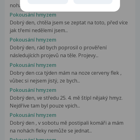
nohách, použila jsem Predátor gel...
Pokousání hmyzem
Dobrý den, chtěla jsem se zeptat na toto, před více
jak třemi nedělemi jsem...
Pokousání hmyzem
Dobrý den, rád bych poprosil o prověření
následujících projevů na těle. Projevy...
Pokousání hmyzem
Dobry den cca týden mám na noze cerveny flek ,
vůbec si nejsem jistý, ze bych...
Pokousání hmyzem
Dobrý den, ve středu 25. 4. mě štípl nějaký hmyz.
Nejdříve tam byl pouze vpich...
Pokousání hmyzem
Dobrý den , v sobotu mě postipali komáři a mám
na nohách fleky nemůže se jednat...