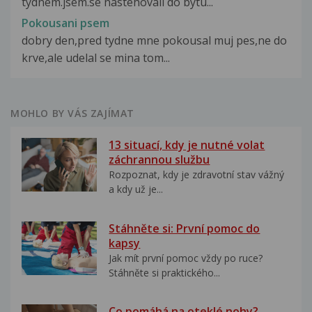
tydnem.jsem.se nastehovali do bytu...
Pokousani psem
dobry den,pred tydne mne pokousal muj pes,ne do
krve,ale udelal se mina tom...
MOHLO BY VÁS ZAJÍMAT
13 situací, kdy je nutné volat
záchrannou službu
Rozpoznat, kdy je zdravotní stav vážný
a kdy už je...
Stáhněte si: První pomoc do
kapsy
Jak mít první pomoc vždy po ruce?
Stáhněte si praktického...
Co pomáhá na oteklé nohy?