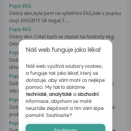
Popis EKG
Dobrý den,byla jsem na vyšetření EKG,kde v popisu
stojí: EKGSRTF 58 negat.T....
Popis EKG
Dobry den. Chtel bych se zeptat na hodnoty ekg.
Dekuji
Náš web funguje jako lékař
Popis EKG
Dobrý den, prosím o vysvětlení výsledků EKG v
Náš web využívá soubory cookies,
těhotenství (16tt). sinus 90/min,...
a funguje tak jako lékař, který se
Popis EKG
dotazuje, aby vám mohl co nejlépe
Dobrý den, můžete mi vysvětlit nález z ekg a říci
pomoci. My takto sbíráme
zda je v pořádku? SR, PQ 0,16,...
technické
,
analytické
a
obchodní
Popis EKG
informace, abychom se mohli
Dobrý den, je mi 30 let a jsem nyní ve 38 tt, které
neustále zlepšovat a tím vám lépe
probíhá naprosto normálně....
pomohli. Souhlasíte?
Popis EKG
Dobrý deň čo znamená nález na ekg PQ v norme ,
Souhlasím