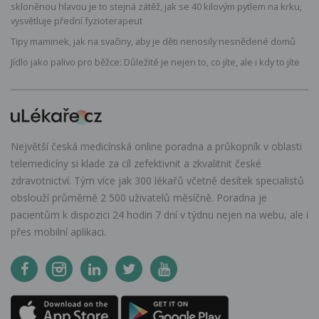
skloněnou hlavou je to stejná zátěž, jak se 40 kilovým pytlem na krku,
vysvětluje přední fyzioterapeut
Tipy maminek, jak na svačiny, aby je děti nenosily nesnědené domů
Jídlo jako palivo pro běžce: Důležité je nejen to, co jíte, ale i kdy to jíte
Největší česká medicínská online poradna a průkopník v oblasti
telemedicíny si klade za cíl zefektivnit a zkvalitnit české
zdravotnictví. Tým více jak 300 lékařů včetně desítek specialistů
obslouží průměrně 2 500 uživatelů měsíčně. Poradna je
pacientům k dispozici 24 hodin 7 dní v týdnu nejen na webu, ale i
přes mobilní aplikaci.