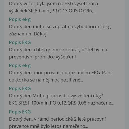
Dobrý večer,byla jsem na EKG vyšetření a
výsledek:SR,80 min.,PR O.13,QRS O.O96,...
Popis ekg
Dobry den mohu se zeptat na vyhodnocení ekg
záznamum Děkuji
Popis EKG
Dobrý den, chtěla jsem se zeptat, přítel byl na
preventivní prohlídce vyšetření...
Popis ekg
Dobrý den, moc prosím o popis mého EKG. Paní
doktorka se na něj moc pozitivně...
Popis EKG
Dobrý den.Mohu poprosit o vysvětlení ekg?
EKG:SR,SF 100/min,PQ 0,12,QRS 0,08,naznačené...
Popis EKG
Dobrý den, v rámci periodické 2 leté pracovní
prevence mně bylo letos naměřeno...