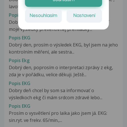
lavotyp plocha T vlna v 3 a...
Popis EKG
Nesouhlasím
Nastavení
Dobrý deň, Prosím Vás mohli by ste mi objasniť
moje výsledky preventívnej prehliadky...
Popis EKG
Dobrý den, prosím o výsledek EKG, byl jsem na jeho
kontrolním měření, ale sestra...
Popis Ekg
Dobrý den, poprosím o interpretaci zprávy z ekg,
zda je v pořádku, velice děkuji. Ještě...
Popis EKG
Dobry deň chcel by som sa informovať o
výsledkoch ekg či mám srdcom zdravé lebo...
Popis EKG
Prosím o vysvětlení pro laika jako jsem já. EKG:
sin.ryt. ve frekv. 65/min.,...