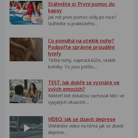
Stáhněte si: První pomoc do
kapsy
Jak mít první pomoc vždy po ruce?
Stáhněte si praktického...
Co pomáhá na oteklé nohy?
Podpořte správné proudění
lymfy
Těžké nohy, napnutá kůže, oteklé
kotníky. To jsou potíže,...
TEST: Jak dobře se vyznáte ve
svých emocích?
Někteří lidé dokážou zachovat klid i ve
vypjatých situacích....
VIDEO: Jak se zbavit deprese
Shlédněte video na téma jak se zbavit
deprese..