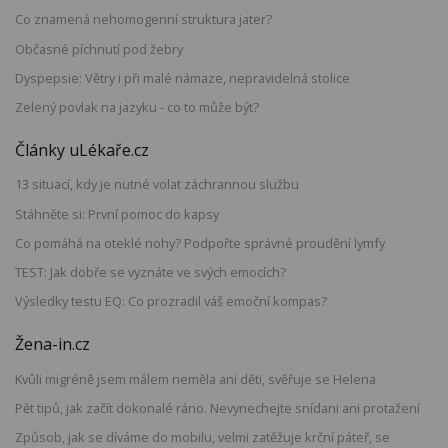
Co znamená nehomogenní struktura jater?
Občasné píchnutí pod žebry
Dyspepsie: Větry i při malé námaze, nepravidelná stolice
Zelený povlak na jazyku - co to může být?
Články uLékaře.cz
13 situací, kdy je nutné volat záchrannou službu
Stáhněte si: První pomoc do kapsy
Co pomáhá na oteklé nohy? Podpořte správné proudění lymfy
TEST: Jak dobře se vyznáte ve svých emocích?
Výsledky testu EQ: Co prozradil váš emoční kompas?
Žena-in.cz
Kvůli migréně jsem málem neměla ani děti, svěřuje se Helena
Pět tipů, jak začít dokonalé ráno. Nevynechejte snídani ani protažení
Způsob, jak se díváme do mobilu, velmi zatěžuje krční páteř, se