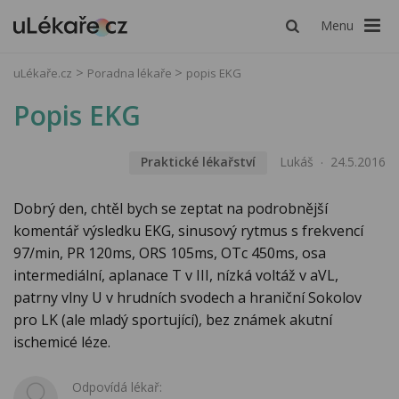
Menu
uLékaře.cz
Poradna lékaře
popis EKG
Popis EKG
Praktické lékařství
Lukáš
24.5.2016
Dobrý den, chtěl bych se zeptat na podrobnější
komentář výsledku EKG, sinusový rytmus s frekvencí
97/min, PR 120ms, ORS 105ms, OTc 450ms, osa
intermediální, aplanace T v III, nízká voltáž v aVL,
patrny vlny U v hrudních svodech a hraniční Sokolov
pro LK (ale mladý sportující), bez známek akutní
ischemicé léze.
Odpovídá lékař: