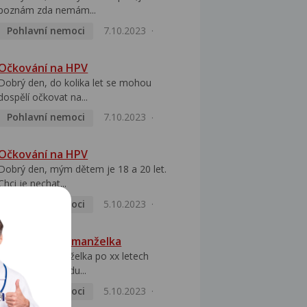
poznám zda nemám...
Pohlavní nemoci
7.10.2023
Očkování na HPV
Dobrý den, do kolika let se mohou
dospělí očkovat na...
Pohlavní nemoci
7.10.2023
Očkování na HPV
Dobrý den, mým dětem je 18 a 20 let.
Chci je nechat...
Pohlavní nemoci
5.10.2023
HPV pozitivní manželka
Dobrý den, manželka po xx letech
přivezla z Východu...
Pohlavní nemoci
5.10.2023