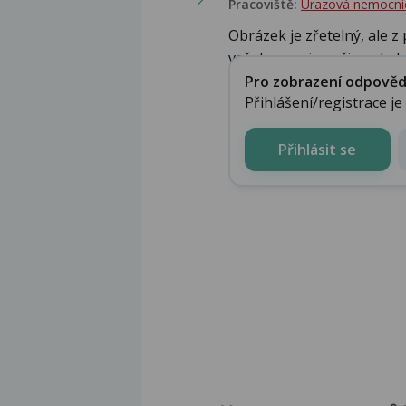
Pracoviště:
Úrazová nemocni
Obrázek je zřetelný, ale z 
vašeho popisu při posledn.
Pro zobrazení odpovědi 
Přihlášení/registrace j
Přihlásit se