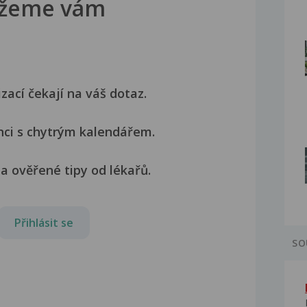
žeme vám
izací čekají na váš dotaz.
nci s chytrým kalendářem.
a ověřené tipy od lékařů.
Přihlásit se
SO