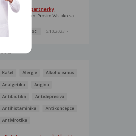
HPV typ 52 u partnerky
Dobrý deň prajem. Prosím Vás ako sa
dá vyliečiť vírus...
Pohlavní nemoci
5.10.2023
MOCI
Kašel
Alergie
Alkoholismus
Analgetika
Angína
Antibiotika
Antidepresiva
Antihistaminika
Antikoncepce
Antivirotika