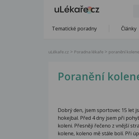
Tematické poradny
Články
uLékaře.cz
Poradna lékaře
poranění kolen
Poranění kolen
Dobrý den, jsem sportovec 15 let js
hokejbal. Před 4 dny jsem při pohy
koleni. Přesněji řečeno z vnější str
kolene, koleno mě stále bolí. Při úp