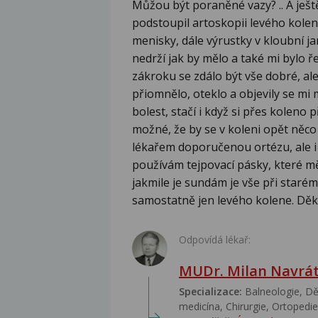
Můžou být poraněné vazy? .. A ještě
podstoupil artoskopii levého kolen
menisky, dále výrustky v kloubní ja
nedrží jak by mělo a také mi bylo 
zákroku se zdálo být vše dobré, ale
přiomnělo, oteklo a objevily se mi 
bolest, stačí i když si přes koleno
možné, že by se v koleni opět něco
lékařem doporučenou ortézu, ale i v
používám tejpovací pásky, které mě 
jakmile je sundám je vše při starém
samostatně jen levého kolene. Děk
Odpovídá lékař:
MUDr. Milan Navrát
Specializace:
Balneologie, Dět
medicína, Chirurgie, Ortopedie,