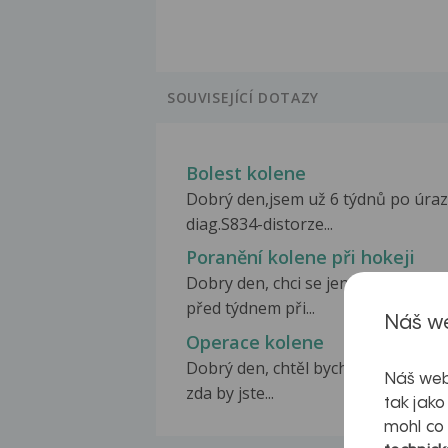
SOUVISEJÍCÍ DOTAZY
Bolest kolene
Dobrý den,jsem už 6 týdnů po úraz
diag.S834-distorze...
Poranění kolene při hokeji
Dobry den, chci se jen zeptat zhru
před týdnem při...
Náš we
Operace kolene
Dobrý den, chtěl bych vás poprosit
Náš web
zda by jste...
tak jako
mohl co