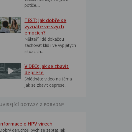
potíže,...
TEST: Jak dobře se
vyznáte ve svých
emocích?
Někteří lidé dokážou
zachovat klid i ve vypjatých
situacích....
VIDEO: Jak se zbavit
deprese
Shlédněte video na téma
jak se zbavit deprese..
UVISEJÍCÍ DOTAZY Z PORADNY
Informace o HPV virech
Dobrý den,chtěl bych se zeptat,jak