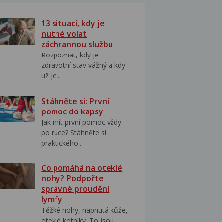
13 situací, kdy je
nutné volat
záchrannou službu
Rozpoznat, kdy je
zdravotní stav vážný a kdy
už je...
Stáhněte si: První
pomoc do kapsy
Jak mít první pomoc vždy
po ruce? Stáhněte si
praktického...
Co pomáhá na oteklé
nohy? Podpořte
správné proudění
lymfy
Těžké nohy, napnutá kůže,
oteklé kotníky. To jsou