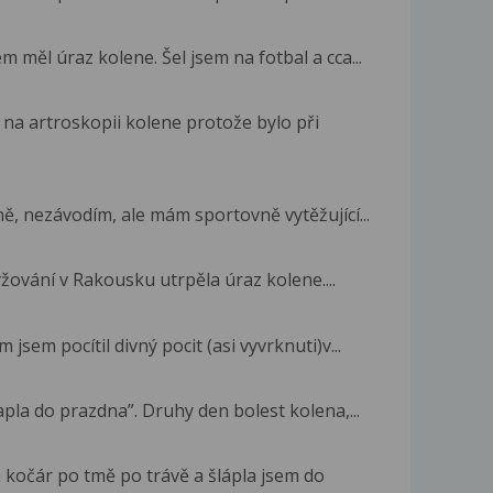
m měl úraz kolene. Šel jsem na fotbal a cca...
na artroskopii kolene protože bylo při
ě, nezávodím, ale mám sportovně vytěžující...
yžování v Rakousku utrpěla úraz kolene....
 jsem pocítil divný pocit (asi vyvrknuti)v...
apla do prazdna”. Druhy den bolest kolena,...
a kočár po tmě po trávě a šlápla jsem do