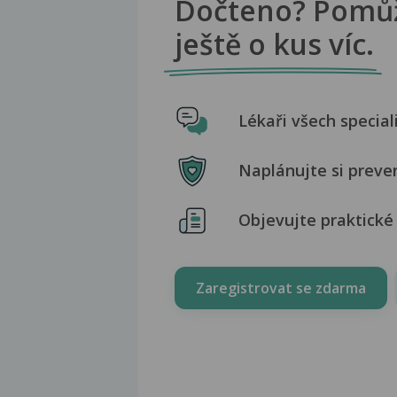
Dočteno? Pomů
ještě o kus víc.
Lékaři všech special
Naplánujte si preve
Objevujte praktické 
Zaregistrovat se zdarma