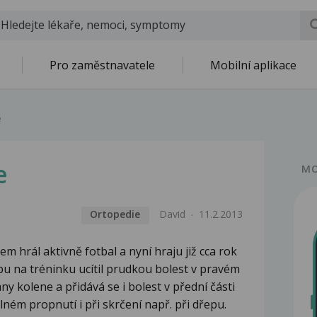
Pro zaměstnavatele
Mobilní aplikace
e
e
MO
Ortopedie
David
11.2.2013
em hrál aktivně fotbal a nyní hraju již cca rok
bu na tréninku ucítil prudkou bolest v pravém
any kolene a přidává se i bolest v přední části
lném propnutí i při skrčení např. při dřepu.