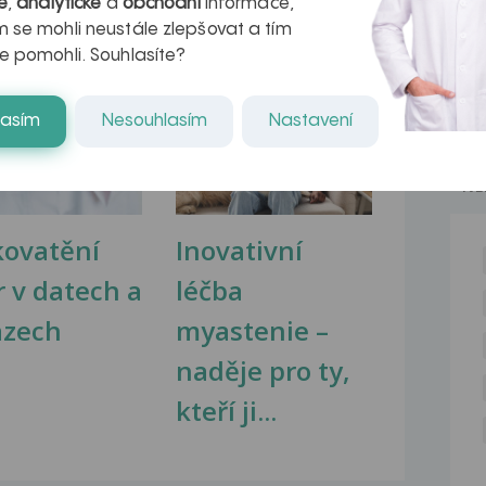
é
,
analytické
a
obchodní
informace,
 se mohli neustále zlepšovat a tím
e pomohli. Souhlasíte?
na zdravá játra?
Myasthenia gravis – vše, co...
lasím
Nesouhlasím
Nastavení
NE
kovatění
Inovativní
r v datech a
léčba
azech
myastenie –
naděje pro ty,
kteří ji...