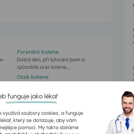
Poranění kolene
e-
Dobrý den, při lyžování jsem si
způsobila úraz kolene,...
Otok kolene
ba
Dobrý den, už měsíc mám otok
kolene. Bolest je celkem...
b funguje jako lékař
Poranění kolene
,
Dobrý den k poranění došlo 25.4.2019,
 využívá soubory cookies, a funguje
utrhl se mi křížový...
 lékař, který se dotazuje, aby vám
 nejlépe pomoci. My takto sbíráme