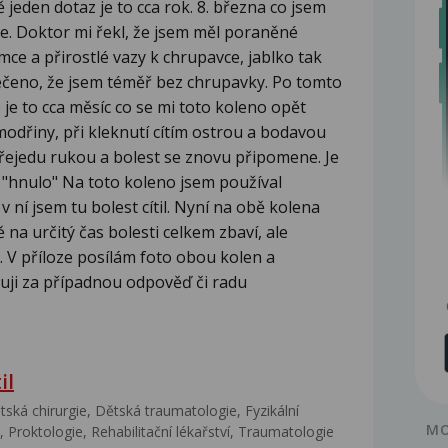
 jeden dotaz je to cca rok. 8. března co jsem
e. Doktor mi řekl, že jsem měl poraněné
mce a přirostlé vazy k chrupavce, jablko tak
řečeno, že jsem téměř bez chrupavky. Po tomto
 je to cca měsíc co se mi toto koleno opět
modřiny, při kleknutí cítím ostrou a bodavou
 přejedu rukou a bolest se znovu připomene. Je
 "hnulo" Na toto koleno jsem používal
 ní jsem tu bolest cítil. Nyní na obě kolena
na určitý čas bolesti celkem zbaví, ale
. V příloze posílám foto obou kolen a
uji za případnou odpověď či radu
il
ská chirurgie, Dětská traumatologie, Fyzikální
MO
 Proktologie, Rehabilitační lékařství‎, Traumatologie