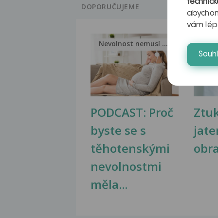
technick
DOPORUČUJEME
abychom
vám lép
Nevolnost nemusí být nutnou...
Jak 
Souh
PODCAST: Proč
Ztu
byste se s
jate
těhotenskými
obr
nevolnostmi
měla...