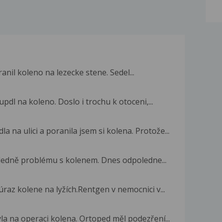
ranil koleno na lezecke stene. Sedel...
pdl na koleno. Doslo i trochu k otoceni,...
 na ulici a poranila jsem si kolena. Protože...
hledně problému s kolenem. Dnes odpoledne...
raz kolene na lyžích.Rentgen v nemocnici v...
a na operaci kolena. Ortoped měl podezření...