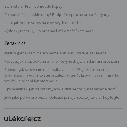
Stáhněte si: První pomoc do kapsy
Co pomáhá na oteklé nohy? Podpořte správné proudění lymfy
TEST: Jak dobře se vyznáte ve svých emocích?
Výsledky testu EQ: Co prozradil váš emoční kompas?
Žena-in.cz
Kvůli migréně jsem málem neměla ani děti, svěřuje se Helena
Pět tipů, jak začít dokonalé ráno. Nevynechejte snídani ani protažení
Způsob, jak se díváme do mobilu, velmi zatěžuje krční páteř, se
skloněnou hlavou je to stejná zátěž, jak se 40 kilovým pytlem na krku,
vysvětluje přední fyzioterapeut
Tipy maminek, jak na svačiny, aby je děti nenosily nesnědené domů
Jídlo jako palivo pro běžce: Důležité je nejen to, co jíte, ale i kdy to jíte