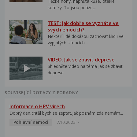
Těžké nohy, napnutá kůže, oteklé
kotníky. To jsou potíže,...
TEST: Jak dobře se vyznáte ve
svých emocích?
Někteří lidé dokážou zachovat klid i ve
vypjatých situacích....
VIDEO: Jak se zbavit deprese
Shlédněte video na téma jak se zbavit
deprese..
SOUVISEJÍCÍ DOTAZY Z PORADNY
Informace o HPV virech
Dobrý den,chtěl bych se zeptat,jak poznám zda nemám...
Pohlavní nemoci
7.10.2023