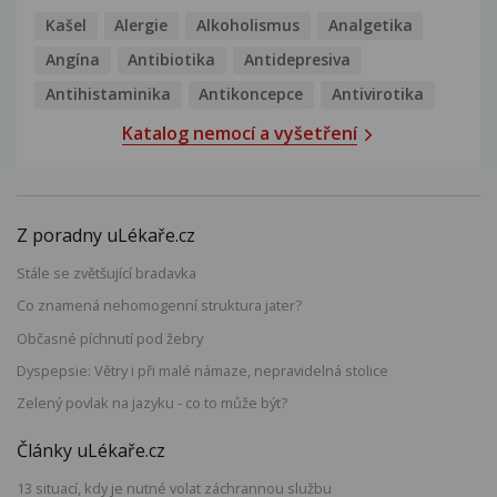
Kašel
Alergie
Alkoholismus
Analgetika
Angína
Antibiotika
Antidepresiva
Antihistaminika
Antikoncepce
Antivirotika
Katalog nemocí a vyšetření
Z poradny uLékaře.cz
Stále se zvětšující bradavka
Co znamená nehomogenní struktura jater?
Občasné píchnutí pod žebry
Dyspepsie: Větry i při malé námaze, nepravidelná stolice
Zelený povlak na jazyku - co to může být?
Články uLékaře.cz
13 situací, kdy je nutné volat záchrannou službu