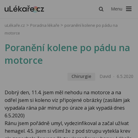
Menu
uLékaře.cz
Poradna lékaře
poranění kolene po pádu na
motorce
Poranění kolene po pádu na
motorce
Chirurgie
David
6.5.2020
Dobrý den, 11.4. jsem měl nehodu na motorce a na
odřel jsem si koleno viz připojené obrázky (zasílám jak
vypadala rána pár minut po úraze a jak vypadá dnes
6.5.2020)
Ránu jsem pořádně umyl, vydezinfikoval a začal užívat
hemagel. 4.5. jsem si všiml že z pod strupu vytekla krev