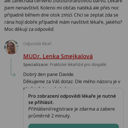
ale zanechala červeno žlutou/oranžovou barvu. Lékaře
jsem nenavštívil. Koleno mi občas natéká ale přes noc
případně během dne otok zmizí. Chci se zeptat zda se
rána hojí dobře případně mám navštívit lékaře, jakého?
Moc děkuji za odpověď.
Odpovídá lékař:
MUDr. Lenka Smejkalová
Specializace:
Praktické lékařství pro dospělé
Dobrý den pane Davide.
Děkujeme za Váš dotaz. Dle mého názoru je v
ráně infekce a bylo by u...
Pro zobrazení odpovědi lékaře je nutné
se přihlásit.
Přihlášení/registrace je zdarma a zabere
průměrně 2 minuty.