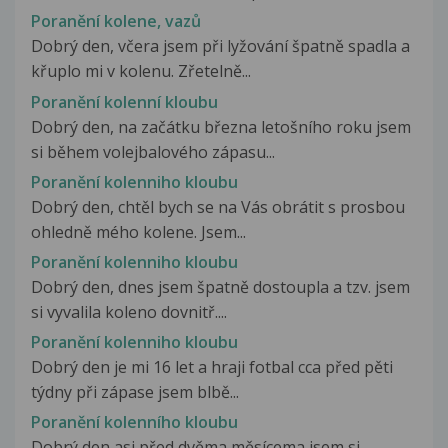
Poranění kolene, vazů
Dobrý den, včera jsem při lyžování špatně spadla a
křuplo mi v kolenu. Zřetelně...
Poranění kolenní kloubu
Dobrý den, na začátku března letošního roku jsem
si během volejbalového zápasu...
Poranění kolenniho kloubu
Dobrý den, chtěl bych se na Vás obrátit s prosbou
ohledně mého kolene. Jsem...
Poranění kolenniho kloubu
Dobrý den, dnes jsem špatně dostoupla a tzv. jsem
si vyvalila koleno dovnitř....
Poranění kolenniho kloubu
Dobrý den je mi 16 let a hraji fotbal cca před pěti
týdny při zápase jsem blbě...
Poranění kolenního kloubu
Dobrý den asi před dvěma měsícema jsem si