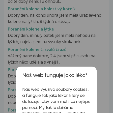
od té doby nemůžu ohnout...
Poranění kolene a bolestivý kotník
Dobrý den, na konci února jsem měla úraz levého
kolene na lyžích, 8 týdnů ortéza,...
Poranění kolene a lýtka
Dobrý den, minulý pátek jsem měla nehodu na
lyžích, najela jsem na vysoký skokanek...
Poranění kolene či svalů či azů
Vážený pane doktore, 2.4. jsem si při sjezdu na
lyžích něco udělala s vnější...
Poranění kolene na lyžích
Náš web funguje jako lékař
Dobrý den, v sobotu jsem si zranila koleno na
lyzich. Jeste ten den jsem docela...
Poranění kolene na lyžích
Náš web využívá soubory cookies,
Dobrý den, před 14 dny jsem spadla na lyžích,
a funguje tak jako lékař, který se
dotazuje, aby vám mohl co nejlépe
neodepla se mi lyže a cítil jsem...
pomoci. My takto sbíráme
Poranění kolene na snowboardu