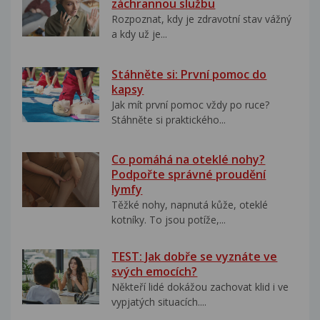
záchrannou službu
Rozpoznat, kdy je zdravotní stav vážný
a kdy už je...
Stáhněte si: První pomoc do
kapsy
Jak mít první pomoc vždy po ruce?
Stáhněte si praktického...
Co pomáhá na oteklé nohy?
Podpořte správné proudění
lymfy
Těžké nohy, napnutá kůže, oteklé
kotníky. To jsou potíže,...
TEST: Jak dobře se vyznáte ve
svých emocích?
Někteří lidé dokážou zachovat klid i ve
vypjatých situacích....