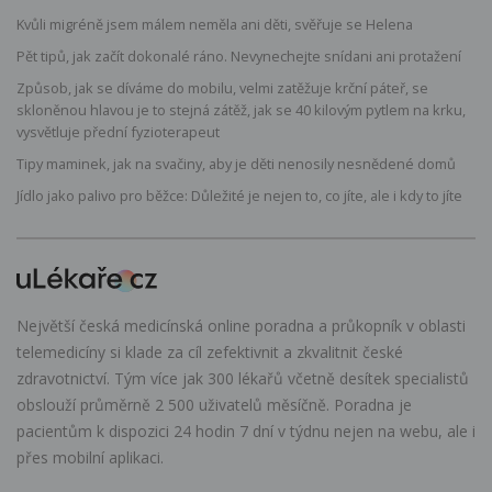
Kvůli migréně jsem málem neměla ani děti, svěřuje se Helena
Pět tipů, jak začít dokonalé ráno. Nevynechejte snídani ani protažení
Způsob, jak se díváme do mobilu, velmi zatěžuje krční páteř, se
skloněnou hlavou je to stejná zátěž, jak se 40 kilovým pytlem na krku,
vysvětluje přední fyzioterapeut
Tipy maminek, jak na svačiny, aby je děti nenosily nesnědené domů
Jídlo jako palivo pro běžce: Důležité je nejen to, co jíte, ale i kdy to jíte
Největší česká medicínská online poradna a průkopník v oblasti
telemedicíny si klade za cíl zefektivnit a zkvalitnit české
zdravotnictví. Tým více jak 300 lékařů včetně desítek specialistů
obslouží průměrně 2 500 uživatelů měsíčně. Poradna je
pacientům k dispozici 24 hodin 7 dní v týdnu nejen na webu, ale i
přes mobilní aplikaci.