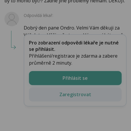
by to mohlo být?? Žádné jiné problémy nemám. DĚKUJI.
Odpovídá lékař:
Dobrý den pane Ondro. Velmi Vám děkuji za
Váš dotaz. Věřím, že to pro Vás musí být nepř...
Pro zobrazení odpovědi lékaře je nutné
se přihlásit.
Přihlášení/registrace je zdarma a zabere
průměrně 2 minuty.
Přihlásit se
Zaregistrovat