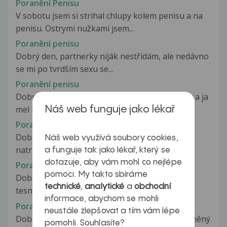
Poranění Penisu
V sobotu jsem si strihal chlupy kolem penisu a na
penisu. Ostrymi nužkami jsem...
Poranění penisu
Dobrý den, partnerky niják nestřídám, ale nedávno
se mi po tvrdším sexu se...
Poranění penisu
Dobry den, zkouseli sme s pritelkyni analni sex a ja
mel kondom a asi jak to...
Náš web funguje jako lékař
Poranění penisu
Dobrý den. Při pohlavním styku si můj přítel
Náš web využívá soubory cookies,
natrhl(nebo mu naprasknula) uzdička.Po...
a funguje tak jako lékař, který se
dotazuje, aby vám mohl co nejlépe
Poranění penisu nehty
pomoci. My takto sbíráme
Dobrý den, přítelkyně mi nehty poranila penis
technické
,
analytické
a
obchodní
tesně pod žaludem. To jsem zvládl...
informace, abychom se mohli
Poranění penisu při sexu
neustále zlepšovat a tím vám lépe
Dobrý den, před několika dny jsem měl nechráněný
pomohli. Souhlasíte?