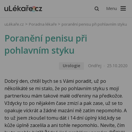
Menu
uLékaře.cz
Poradna lékaře
poranění penisu při pohlavním styku
Poranění penisu při
pohlavním styku
Urologie
Ondřej
25.10.2020
Dobrý den, chtěl bych se s Vámi poradit, už po
několikáté se mi stalo, že po pohlavním styku s mojí
partnerkou mám takové malé odřeniny na předkožce.
Vždycky to po nějakém čase zmizí a pak zase, už se to
opakuje víckrát a žádné mazání mě zatím nepomohlo. A
to už jsem zkoušel tomu dát i 14 dní úplný klid,kdy se
kůže úplně zacelila a ani tohle nepomohlo.. Nevíte, čím