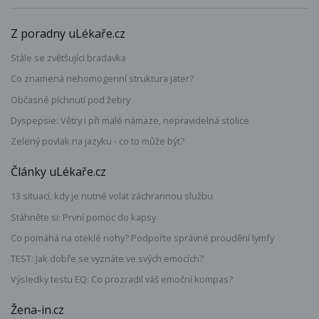
Z poradny uLékaře.cz
Stále se zvětšující bradavka
Co znamená nehomogenní struktura jater?
Občasné píchnutí pod žebry
Dyspepsie: Větry i při malé námaze, nepravidelná stolice
Zelený povlak na jazyku - co to může být?
Články uLékaře.cz
13 situací, kdy je nutné volat záchrannou službu
Stáhněte si: První pomoc do kapsy
Co pomáhá na oteklé nohy? Podpořte správné proudění lymfy
TEST: Jak dobře se vyznáte ve svých emocích?
Výsledky testu EQ: Co prozradil váš emoční kompas?
Žena-in.cz