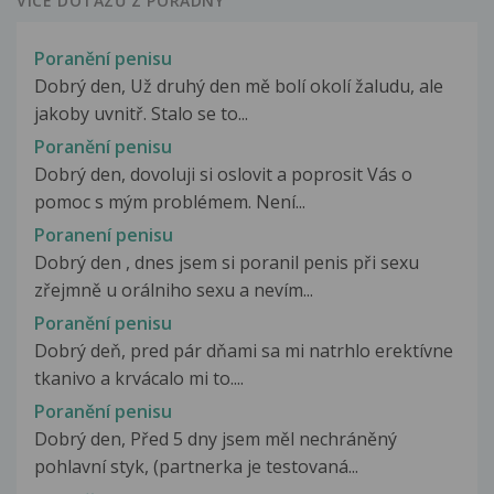
VÍCE DOTAZŮ Z PORADNY
Poranění penisu
Dobrý den, Už druhý den mě bolí okolí žaludu, ale
jakoby uvnitř. Stalo se to...
Poranění penisu
Dobrý den, dovoluji si oslovit a poprosit Vás o
pomoc s mým problémem. Není...
Poranení penisu
Dobrý den , dnes jsem si poranil penis při sexu
zřejmně u orálniho sexu a nevím...
Poranění penisu
Dobrý deň, pred pár dňami sa mi natrhlo erektívne
tkanivo a krvácalo mi to....
Poranění penisu
Dobrý den, Před 5 dny jsem měl nechráněný
pohlavní styk, (partnerka je testovaná...