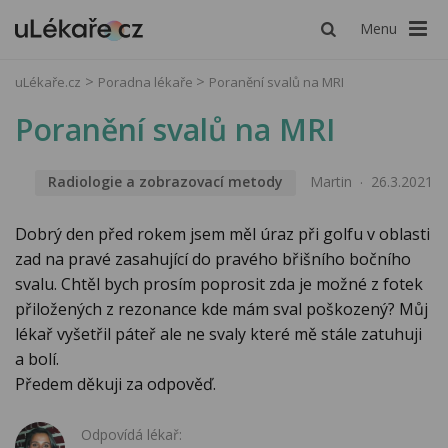
Menu
uLékaře.cz
Poradna lékaře
Poranění svalů na MRI
Poranění svalů na MRI
Radiologie a zobrazovací metody
Martin
26.3.2021
Dobrý den před rokem jsem měl úraz při golfu v oblasti
zad na pravé zasahující do pravého břišního bočního
svalu. Chtěl bych prosím poprosit zda je možné z fotek
přiložených z rezonance kde mám sval poškozený? Můj
lékař vyšetřil páteř ale ne svaly které mě stále zatuhuji
a bolí.
Předem děkuji za odpověď.
Odpovídá lékař: