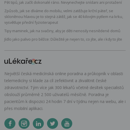
Pět tipů, jak začít dokonalé ráno. Nevynechejte snídani ani protažení
Způsob, jak se díváme do mobilu, velmi zatěžuje krční páteř, se
skloněnou hlavou je to stejná zátěž, jak se 40 kilovým pytlem na krku,
vysvětluje přední fyzioterapeut
Tipy maminek, jak na svačiny, aby je děti nenosily nesnědené domů
Jídlo jako palivo pro běžce: Důležité je nejen to, co jíte, ale i kdy to jíte
Největší česká medicínská online poradna a průkopník v oblasti
telemedicíny si klade za cíl zefektivnit a zkvalitnit české
zdravotnictví. Tým více jak 300 lékařů včetně desítek specialistů
obslouží průměrně 2 500 uživatelů měsíčně. Poradna je
pacientům k dispozici 24 hodin 7 dní v týdnu nejen na webu, ale i
přes mobilní aplikaci.