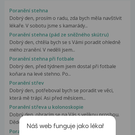
Poranění stehna
Dobrý den, prosím o radu, zda bych měla navštívit
lékaře. V sobotu jsme s kamarády...
Poranění stehna (pád ze sněžného skútru)
Dobrý den, chtěla bych se s Vámi poradit ohledně
mého zranění. V neděli jsem...
Poranění stehna při fotbale
Dobrý den, před týdnem jsem dostal při fotbale
koňara na levé stehno. Po...
Poranění střev
Dobrý den, potřeboval bych se poradit ve věci,
která mě trápí. Asi před měsícem...
Poranění střeva u kolonoskopie
Dobrý den, obracím se na Vás s velikou prosbou.
Dědeček se léčil se slabým...
Náš web funguje jako lékař
Poranění svalového tříselního úponu