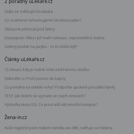
Z poradny uLékaře.cz
Stále se zvětšující bradavka
Co znamená nehomogenní struktura jater?
Občasné píchnutí pod žebry
Dyspepsie: Větry i při malé námaze, nepravidelná stolice
Zelený povlak na jazyku - co to může být?
Články uLékaře.cz
13 situací, kdy je nutné volat záchrannou službu
Stáhněte si: První pomoc do kapsy
Co pomáhá na oteklé nohy? Podpořte správné proudění lymfy
TEST: Jak dobře se vyznáte ve svých emocích?
Výsledky testu EQ: Co prozradil váš emoční kompas?
Žena-in.cz
Kvůli migréně jsem málem neměla ani děti, svěřuje se Helena