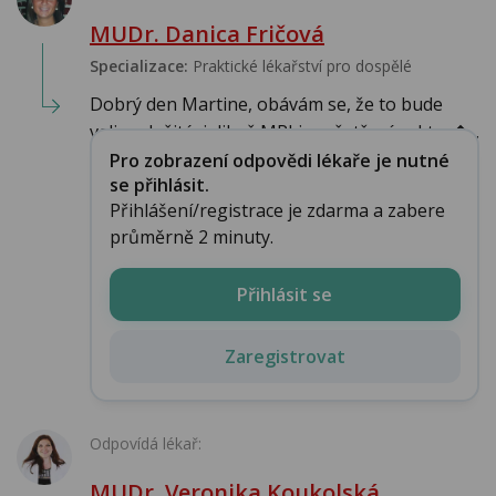
MUDr. Danica Fričová
Specializace:
Praktické lékařství pro dospělé
Dobrý den Martine, obávám se, že to bude
velice složité, jelikož MRI je vyšetření, u kter�...
Pro zobrazení odpovědi lékaře je nutné
se přihlásit.
Přihlášení/registrace je zdarma a zabere
průměrně 2 minuty.
Přihlásit se
Zaregistrovat
Odpovídá lékař:
MUDr. Veronika Koukolská