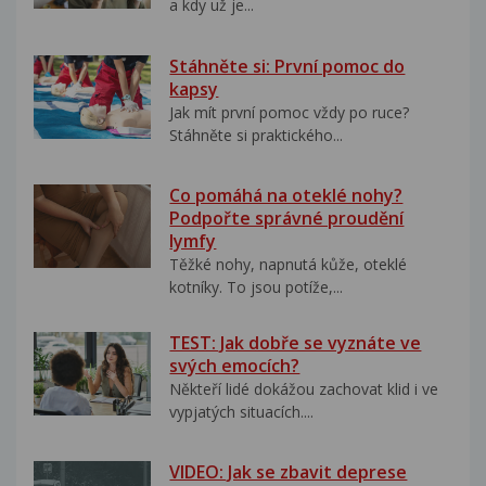
a kdy už je...
Stáhněte si: První pomoc do
kapsy
Jak mít první pomoc vždy po ruce?
Stáhněte si praktického...
Co pomáhá na oteklé nohy?
Podpořte správné proudění
lymfy
Těžké nohy, napnutá kůže, oteklé
kotníky. To jsou potíže,...
TEST: Jak dobře se vyznáte ve
svých emocích?
Někteří lidé dokážou zachovat klid i ve
vypjatých situacích....
VIDEO: Jak se zbavit deprese