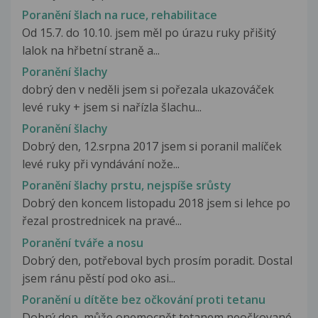
Poranění šlach na ruce, rehabilitace
Od 15.7. do 10.10. jsem měl po úrazu ruky přišitý
lalok na hřbetní straně a...
Poranění šlachy
dobrý den v neděli jsem si pořezala ukazováček
levé ruky + jsem si nařízla šlachu...
Poranění šlachy
Dobrý den, 12.srpna 2017 jsem si poranil malíček
levé ruky při vyndávání nože...
Poranění šlachy prstu, nejspíše srůsty
Dobrý den koncem listopadu 2018 jsem si lehce po
řezal prostrednicek na pravé...
Poranění tváře a nosu
Dobrý den, potřeboval bych prosím poradit. Dostal
jsem ránu pěstí pod oko asi...
Poranění u dítěte bez očkování proti tetanu
Dobrý den, může onemocnět tetanem neočkované