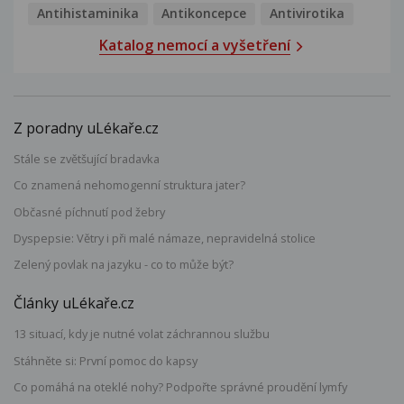
Antihistaminika
Antikoncepce
Antivirotika
Katalog nemocí a vyšetření
Z poradny uLékaře.cz
Stále se zvětšující bradavka
Co znamená nehomogenní struktura jater?
Občasné píchnutí pod žebry
Dyspepsie: Větry i při malé námaze, nepravidelná stolice
Zelený povlak na jazyku - co to může být?
Články uLékaře.cz
13 situací, kdy je nutné volat záchrannou službu
Stáhněte si: První pomoc do kapsy
Co pomáhá na oteklé nohy? Podpořte správné proudění lymfy