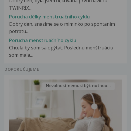
Dobrý den, byla jsem očkována první dávkou
TWINRIX...
Porucha délky menstruačního cyklu
Dobry den, snazime se o miminko po spontanim
potratu...
Porucha menstruačního cyklu
Chcela by som sa opýtať. Poslednu menštruáciu
som mala...
DOPORUČUJEME
Nevolnost nemusí být nutnou...