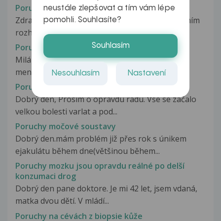
Poruchy menstruačního cyklu
neustále zlepšovat a tím vám lépe
Zdravím Vás, v současné době jsem před osobním
pomohli. Souhlasíte?
rozhodnutím … při zaměstnání...
Souhlasím
Poruchy menštruácie
Milá pani doktorka, od prvého dna poslednej
menštruácie je to 40dní...a zatiaľ...
Nesouhlasím
Nastavení
Poruchy močové soustavy
Dobrý den, Prosím o opravdu radu. Vše se začalo
velkou bolesti varlat a pod...
Poruchy močové soustavy
Dobrý den.mám problém již přes rok s únikem
ejakulátu během dne(většinou během...
Poruchy mozku jsou opravdu reálné po delší
konzumaci drog
Dobrý den pane doktore. Je mi 42 let, jsem vdaná,
matka dvou dětí. V mládí...
Poruchy na cévách z biopsie kůže