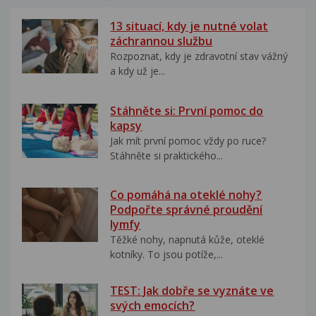
13 situací, kdy je nutné volat
záchrannou službu
Rozpoznat, kdy je zdravotní stav vážný
a kdy už je...
Stáhněte si: První pomoc do
kapsy
Jak mít první pomoc vždy po ruce?
Stáhněte si praktického...
Co pomáhá na oteklé nohy?
Podpořte správné proudění
lymfy
Těžké nohy, napnutá kůže, oteklé
kotníky. To jsou potíže,...
TEST: Jak dobře se vyznáte ve
svých emocích?