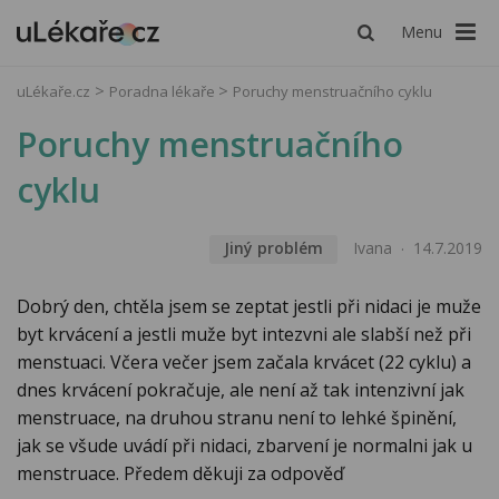
Menu
uLékaře.cz
Poradna lékaře
Poruchy menstruačního cyklu
Poruchy menstruačního
cyklu
Jiný problém
Ivana
14.7.2019
Dobrý den, chtěla jsem se zeptat jestli při nidaci je muže
byt krvácení a jestli muže byt intezvni ale slabší než při
menstuaci. Včera večer jsem začala krvácet (22 cyklu) a
dnes krvácení pokračuje, ale není až tak intenzivní jak
menstruace, na druhou stranu není to lehké špinění,
jak se všude uvádí při nidaci, zbarvení je normalni jak u
menstruace. Předem děkuji za odpověď