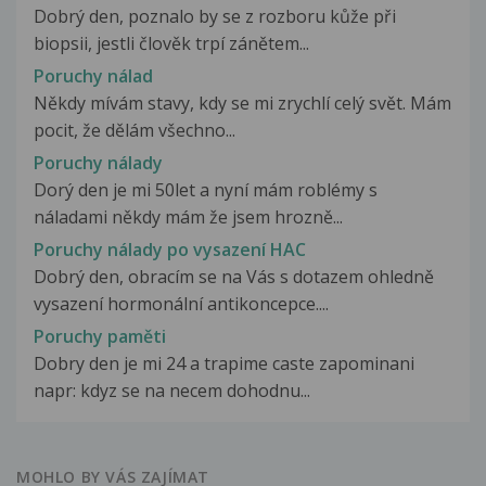
Dobrý den, poznalo by se z rozboru kůže při
biopsii, jestli člověk trpí zánětem...
Poruchy nálad
Někdy mívám stavy, kdy se mi zrychlí celý svět. Mám
pocit, že dělám všechno...
Poruchy nálady
Dorý den je mi 50let a nyní mám roblémy s
náladami někdy mám že jsem hrozně...
Poruchy nálady po vysazení HAC
Dobrý den, obracím se na Vás s dotazem ohledně
vysazení hormonální antikoncepce....
Poruchy paměti
Dobry den je mi 24 a trapime caste zapominani
napr: kdyz se na necem dohodnu...
MOHLO BY VÁS ZAJÍMAT