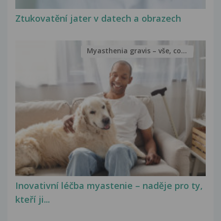
Ztukovatění jater v datech a obrazech
Myasthenia gravis – vše, co...
Inovativní léčba myastenie – naděje pro ty,
kteří ji...