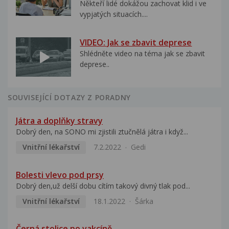
Někteří lidé dokážou zachovat klid i ve
vypjatých situacích....
VIDEO: Jak se zbavit deprese
Shlédněte video na téma jak se zbavit
deprese..
SOUVISEJÍCÍ DOTAZY Z PORADNY
Játra a doplňky stravy
Dobrý den, na SONO mi zjistili ztučnělá játra i když...
Vnitřní lékařství
7.2.2022
Gedi
Bolesti vlevo pod prsy
Dobrý den,už delší dobu cítím takový divný tlak pod...
Vnitřní lékařství
18.1.2022
Šárka
Černá stolice po vakcíně