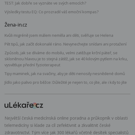
TEST: Jak dobře se vyznáte ve svých emocích?
Výsledky testu EQ: Co prozradil váš emoční kompas?
Žena-in.cz
Kvůli migréně jsem málem neměla ani děti, svěřuje se Helena
Pět tipů, jak začít dokonalé ráno. Nevynechejte snídani ani protažení
Způsob, jak se díváme do mobilu, velmi zatěžuje krční páteř, se
skloněnou hlavou je to stejná zátěž, jak se 40 kilovým pytlem na krku,
vysvětluje přední fyzioterapeut
Tipy maminek, jak na svačiny, aby je děti nenosily nesnědené domů
Jídlo jako palivo pro běžce: Důležité je nejen to, co jíte, ale i kdy to jíte
Největší česká medicínská online poradna a průkopník v oblasti
telemedicíny si klade za cíl zefektivnit a zkvalitnit české
zdravotnictví. Tým více jak 300 lékařů včetně desítek specialistů