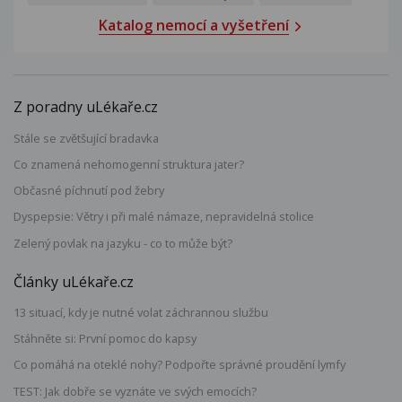
Katalog nemocí a vyšetření
Z poradny uLékaře.cz
Stále se zvětšující bradavka
Co znamená nehomogenní struktura jater?
Občasné píchnutí pod žebry
Dyspepsie: Větry i při malé námaze, nepravidelná stolice
Zelený povlak na jazyku - co to může být?
Články uLékaře.cz
13 situací, kdy je nutné volat záchrannou službu
Stáhněte si: První pomoc do kapsy
Co pomáhá na oteklé nohy? Podpořte správné proudění lymfy
TEST: Jak dobře se vyznáte ve svých emocích?