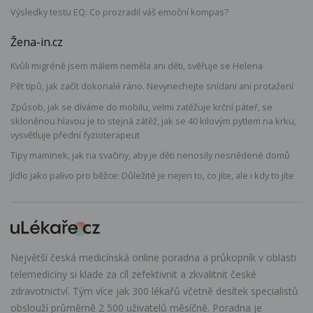
Výsledky testu EQ: Co prozradil váš emoční kompas?
Žena-in.cz
Kvůli migréně jsem málem neměla ani děti, svěřuje se Helena
Pět tipů, jak začít dokonalé ráno. Nevynechejte snídani ani protažení
Způsob, jak se díváme do mobilu, velmi zatěžuje krční páteř, se
skloněnou hlavou je to stejná zátěž, jak se 40 kilovým pytlem na krku,
vysvětluje přední fyzioterapeut
Tipy maminek, jak na svačiny, aby je děti nenosily nesnědené domů
Jídlo jako palivo pro běžce: Důležité je nejen to, co jíte, ale i kdy to jíte
Největší česká medicínská online poradna a průkopník v oblasti
telemedicíny si klade za cíl zefektivnit a zkvalitnit české
zdravotnictví. Tým více jak 300 lékařů včetně desítek specialistů
obslouží průměrně 2 500 uživatelů měsíčně. Poradna je