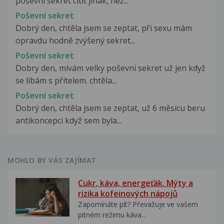
poševní sekret cítit jinak, než...
Poševní sekret
Dobrý den, chtěla jsem se zeptat, při sexu mám
opravdu hodně zvýšený sekret...
Poševní sekret
Dobry den, mívám velky poševni sekret už jen když
se líbám s přítelem. chtěla...
Poševní sekret
Dobrý den, chtěla jsem se zeptat, už 6 měsícu beru
antikoncepci když sem byla...
MOHLO BY VÁS ZAJÍMAT
Cukr, káva, energeťák. Mýty a
rizika kofeinových nápojů
Zapomínáte pít? Převažuje ve vašem
pitném režimu káva...