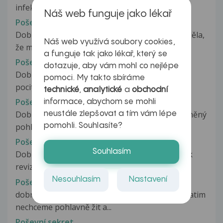
infekcí. Užívala jsem několikery...
Náš web funguje jako lékař
Poševní mykoza - HAK; NAKAŽENÍ PŘÍTELE
Dobrý den, dnes jsem se od gynekoložky dověděla,
Náš web využívá soubory cookies,
že mám poševní mykozu, nic...
a funguje tak jako lékař, který se
Poševní mykozy
dotazuje, aby vám mohl co nejlépe
Dobry den, minuly rok na podzim jsem zacala
pomoci. My takto sbíráme
pocitovat hrozne svedeni.Vytok byl...
technické
,
analytické
a
obchodní
Poševní nález
informace, abychom se mohli
Dobrý den, měla bych dotaz, měla jsem nechráněný
neustále zlepšovat a tím vám lépe
pomohli. Souhlasíte?
pohlavní styk před ms. Tedy...
Poševní pahýl
Souhlasím
Dobrý den,jsem rok po LAVH,po dvou dnech lsk
revize pro krvácení a hematom v...
Nesouhlasím
Nastavení
Poševni problemi
dobry den ,je mi 18 let a mam stalou znamost.zatim
nechceme pohlavně žit a...
Poševní sekret