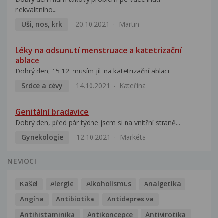
nekvalitního...
Uši, nos, krk
20.10.2021
Martin
Léky na odsunutí menstruace a katetrizační
ablace
Dobrý den, 15.12. musím jít na katetrizační ablaci...
Srdce a cévy
14.10.2021
Kateřina
Genitální bradavice
Dobrý den, před pár týdne jsem si na vnitřní straně...
Gynekologie
12.10.2021
Markéta
NEMOCI
Kašel
Alergie
Alkoholismus
Analgetika
Angína
Antibiotika
Antidepresiva
Antihistaminika
Antikoncepce
Antivirotika