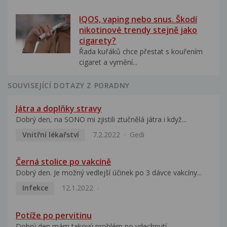
IQOS, vaping nebo snus. Škodí
nikotinové trendy stejně jako
cigarety?
Řada kuřáků chce přestat s kouřením
cigaret a vymění...
SOUVISEJÍCÍ DOTAZY Z PORADNY
Játra a doplňky stravy
Dobrý den, na SONO mi zjistili ztučnělá játra i když...
Vnitřní lékařství
7.2.2022
Gedi
Černá stolice po vakcíně
Dobrý den. Je možný vedlejší účinek po 3 dávce vakcíny...
Infekce
12.1.2022
Potíže po pervitinu
Dobrý den mám takový problém po vdechnutí