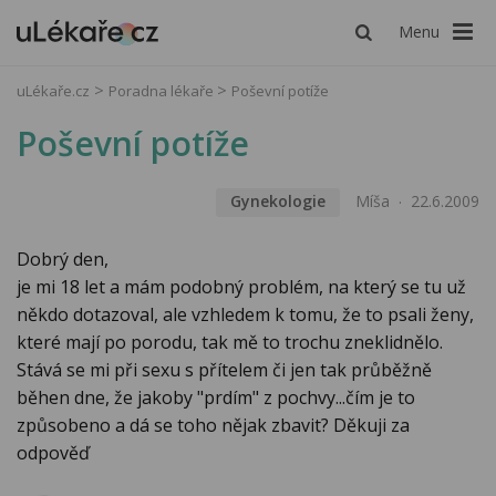
Menu
uLékaře.cz
Poradna lékaře
Poševní potíže
Poševní potíže
Gynekologie
Míša
22.6.2009
Dobrý den,
je mi 18 let a mám podobný problém, na který se tu už
někdo dotazoval, ale vzhledem k tomu, že to psali ženy,
které mají po porodu, tak mě to trochu zneklidnělo.
Stává se mi při sexu s přítelem či jen tak průběžně
běhen dne, že jakoby "prdím" z pochvy...čím je to
způsobeno a dá se toho nějak zbavit? Děkuji za
odpověď