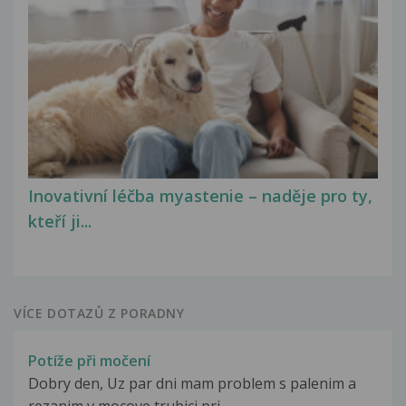
Inovativní léčba myastenie – naděje pro ty,
kteří ji...
VÍCE DOTAZŮ Z PORADNY
Potíže při močení
Dobry den, Uz par dni mam problem s palenim a
rezanim v mocove trubici pri...