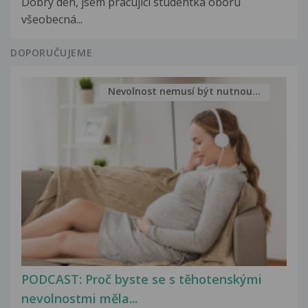
Dobrý den, jsem pracující studentka oboru
všeobecná...
DOPORUČUJEME
Nevolnost nemusí být nutnou...
PODCAST: Proč byste se s těhotenskými
nevolnostmi měla...