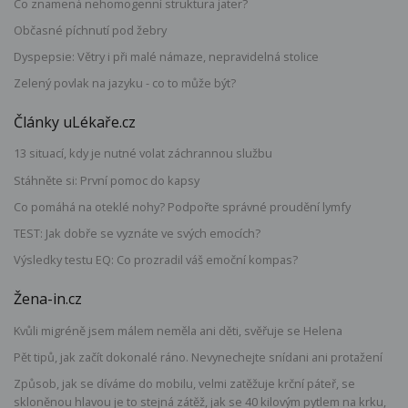
Co znamená nehomogenní struktura jater?
Občasné píchnutí pod žebry
Dyspepsie: Větry i při malé námaze, nepravidelná stolice
Zelený povlak na jazyku - co to může být?
Články uLékaře.cz
13 situací, kdy je nutné volat záchrannou službu
Stáhněte si: První pomoc do kapsy
Co pomáhá na oteklé nohy? Podpořte správné proudění lymfy
TEST: Jak dobře se vyznáte ve svých emocích?
Výsledky testu EQ: Co prozradil váš emoční kompas?
Žena-in.cz
Kvůli migréně jsem málem neměla ani děti, svěřuje se Helena
Pět tipů, jak začít dokonalé ráno. Nevynechejte snídani ani protažení
Způsob, jak se díváme do mobilu, velmi zatěžuje krční páteř, se
skloněnou hlavou je to stejná zátěž, jak se 40 kilovým pytlem na krku,