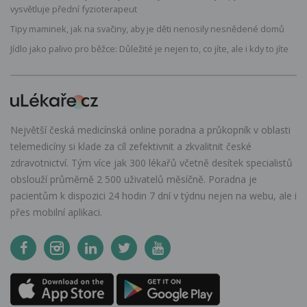
vysvětluje přední fyzioterapeut
Tipy maminek, jak na svačiny, aby je děti nenosily nesnědené domů
Jídlo jako palivo pro běžce: Důležité je nejen to, co jíte, ale i kdy to jíte
Největší česká medicínská online poradna a průkopník v oblasti
telemedicíny si klade za cíl zefektivnit a zkvalitnit české
zdravotnictví. Tým více jak 300 lékařů včetně desítek specialistů
obslouží průměrně 2 500 uživatelů měsíčně. Poradna je
pacientům k dispozici 24 hodin 7 dní v týdnu nejen na webu, ale i
přes mobilní aplikaci.