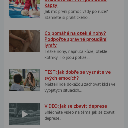
kapsy
Jak mít první pomoc vždy po ruce?
Stáhněte si praktického...
Co pomáhá na oteklé nohy?
Podpořte správné proudění
lymfy
Těžké nohy, napnutá kůže, oteklé
kotníky. To jsou potíže,...
TEST: Jak dobře se vyznáte ve
svých emocích?
Někteří lidé dokážou zachovat klid i ve
vypjatých situacích....
VIDEO: Jak se zbavit deprese
Shlédněte video na téma jak se zbavit
deprese..