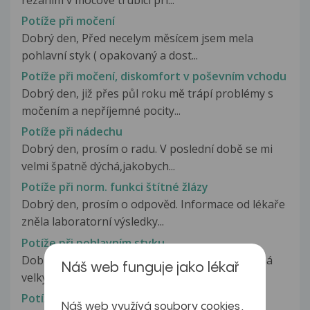
Potíže při močení
Dobrý den, Před necelym měsícem jsem mela
pohlavní styk ( opakovaný a dost...
Potíže při močení, diskomfort v poševním vchodu
Dobrý den, již přes půl roku mě trápí problémy s
močením a nepříjemné pocity...
Potíže při nádechu
Dobrý den, prosím o radu. V poslední době se mi
velmi špatně dýchá,jakobych...
Potíže při norm. funkci štítné žlázy
Dobrý den, prosím o odpověd. Informace od lékaře
zněla laboratorní výsledky...
Potíže při pohlavním styku
Dobrý den moje nejlepší kamarádka s dětství má
Náš web funguje jako lékař
velký intimní problém a ráda...
Potíže při polykání
Náš web využívá soubory cookies,