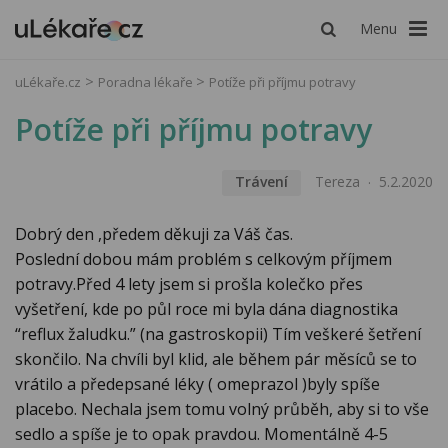
Menu
uLékaře.cz
Poradna lékaře
Potíže při příjmu potravy
Potíže při příjmu potravy
Trávení
Tereza
5.2.2020
Dobrý den ,předem děkuji za Váš čas.
Poslední dobou mám problém s celkovým příjmem
potravy.Před 4 lety jsem si prošla kolečko přes
vyšetření, kde po půl roce mi byla dána diagnostika
“reflux žaludku.” (na gastroskopii) Tím veškeré šetření
skončilo. Na chvíli byl klid, ale během pár měsíců se to
vrátilo a předepsané léky ( omeprazol )byly spíše
placebo. Nechala jsem tomu volný průběh, aby si to vše
sedlo a spíše je to opak pravdou. Momentálně 4-5