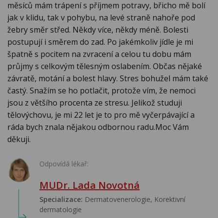
měsíců mám trápení s příjmem potravy, břicho mě bolí
jak v klidu, tak v pohybu, na levé straně nahoře pod
žebry směr střed. Někdy více, někdy méně. Bolesti
postupují i směrem do zad. Po jakémkoliv jídle je mi
špatně s pocitem na zvracení a celou tu dobu mám
průjmy s celkovým tělesným oslabením. Občas nějaké
závratě, motání a bolest hlavy. Stres bohužel mám také
častý. Snažím se ho potlačit, protože vím, že nemoci
jsou z většího procenta ze stresu. Jelikož studuji
tělovýchovu, je mi 22 let je to pro mě vyčerpávající a
ráda bych znala nějakou odbornou radu.Moc Vám
děkuji.
Odpovídá lékař:
MUDr. Lada Novotná
Specializace:
Dermatovenerologie, Korektivní
dermatologie