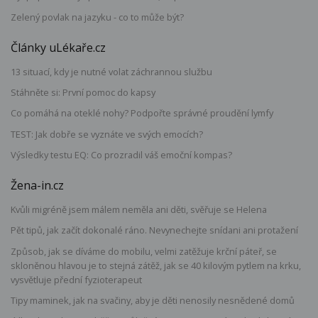
Zelený povlak na jazyku - co to může být?
Články uLékaře.cz
13 situací, kdy je nutné volat záchrannou službu
Stáhněte si: První pomoc do kapsy
Co pomáhá na oteklé nohy? Podpořte správné proudění lymfy
TEST: Jak dobře se vyznáte ve svých emocích?
Výsledky testu EQ: Co prozradil váš emoční kompas?
Žena-in.cz
Kvůli migréně jsem málem neměla ani děti, svěřuje se Helena
Pět tipů, jak začít dokonalé ráno. Nevynechejte snídani ani protažení
Způsob, jak se díváme do mobilu, velmi zatěžuje krční páteř, se
skloněnou hlavou je to stejná zátěž, jak se 40 kilovým pytlem na krku,
vysvětluje přední fyzioterapeut
Tipy maminek, jak na svačiny, aby je děti nenosily nesnědené domů