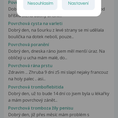
Povrchová bolest břicha
Nesouhlasím
Nastavení
Dobrý večer pane doktore, bolí mě v pravém pod
bříšku stěna dutiny břišní....
Povrchová cysta na varleti
Dobrý den, na šourku z levé strany se mi udělala
boulička na dotek nebolí, pouze...
Povrchová poranění
Dobrý den, dneska ráno jsem měl menší úraz. Na
obličeji u ucha mám malé, do...
Povrchová rána prstu
Zdravim ... Zhruba 9 dni z5 mi slapl nejaky francouz
na holy palec .. asi...
Povrchová tromboflebitida
Dobrý den, už to bude 14 dní co jsem byla u lékařky
a mám povrchový zánět...
Povrchová tromboza žíly penisu
Dobrý den, již přes měsíc mám problém s