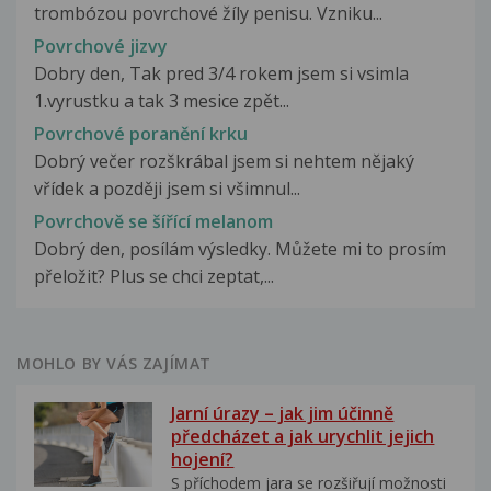
trombózou povrchové žíly penisu. Vzniku...
Povrchové jizvy
Dobry den, Tak pred 3/4 rokem jsem si vsimla
1.vyrustku a tak 3 mesice zpět...
Povrchové poranění krku
Dobrý večer rozškrábal jsem si nehtem nějaký
vřídek a později jsem si všimnul...
Povrchově se šířící melanom
Dobrý den, posílám výsledky. Můžete mi to prosím
přeložit? Plus se chci zeptat,...
MOHLO BY VÁS ZAJÍMAT
Jarní úrazy – jak jim účinně
předcházet a jak urychlit jejich
hojení?
S příchodem jara se rozšiřují možnosti