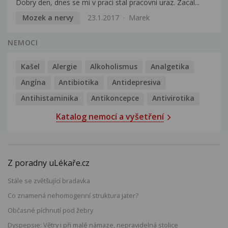
Dobry den, dnes se mi v praci stal pracovni uraz. Zacal...
Mozek a nervy
23.1.2017
Marek
NEMOCI
Kašel
Alergie
Alkoholismus
Analgetika
Angína
Antibiotika
Antidepresiva
Antihistaminika
Antikoncepce
Antivirotika
Katalog nemocí a vyšetření
Z poradny uLékaře.cz
Stále se zvětšující bradavka
Co znamená nehomogenní struktura jater?
Občasné píchnutí pod žebry
Dyspepsie: Větry i při malé námaze, nepravidelná stolice