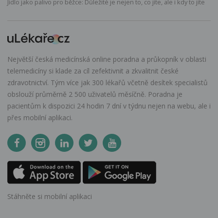
Jídlo jako palivo pro běžce: Důležité je nejen to, co jíte, ale i kdy to jíte
Největší česká medicínská online poradna a průkopník v oblasti
telemedicíny si klade za cíl zefektivnit a zkvalitnit české
zdravotnictví. Tým více jak 300 lékařů včetně desítek specialistů
obslouží průměrně 2 500 uživatelů měsíčně. Poradna je
pacientům k dispozici 24 hodin 7 dní v týdnu nejen na webu, ale i
přes mobilní aplikaci.
Stáhněte si mobilní aplikaci