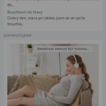
do...
Bouchnutí do hlavy
Dobry den, vcera pri úklidu jsem se ve sprše
bouchla...
DOPORUČUJEME
Nevolnost nemusí být nutnou...