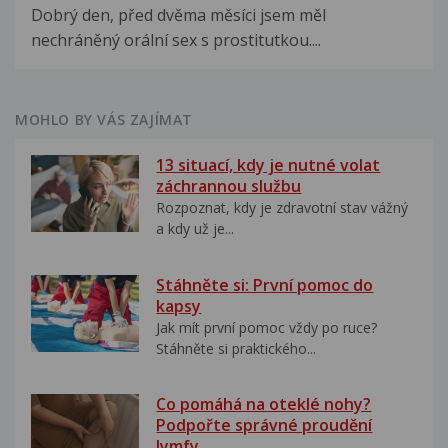
Dobrý den, před dvěma měsíci jsem měl
nechráněný orální sex s prostitutkou....
MOHLO BY VÁS ZAJÍMAT
13 situací, kdy je nutné volat
záchrannou službu
Rozpoznat, kdy je zdravotní stav vážný
a kdy už je...
Stáhněte si: První pomoc do
kapsy
Jak mít první pomoc vždy po ruce?
Stáhněte si praktického...
Co pomáhá na oteklé nohy?
Podpořte správné proudění
lymfy