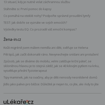
13 situací, kdy je nutné volat záchrannou službu
Stáhněte si: První pomoc do kapsy
Co pomáhá na oteklé nohy? Podpořte správné proudění lymfy
TEST: Jak dobře se vyznáte ve svých emocích?
Výsledky testu EQ: Co prozradil váš emoční kompas?
Žena-in.cz
Kvůli migréně jsem málem neměla ani děti, svěřuje se Helena
Pět tipů, jak začít dokonalé ráno. Nevynechejte snídani ani protažení
Způsob, jak se díváme do mobilu, velmi zatěžuje krční páteř, se
skloněnou hlavou je to stejná zátěž, jak se 40 kilovým pytlem na krku,
vysvětluje přední fyzioterapeut
Tipy maminek, jak na svačiny, aby je děti nenosily nesnědené domů
Jídlo jako palivo pro běžce: Důležité je nejen to, co jíte, ale i kdy to jíte