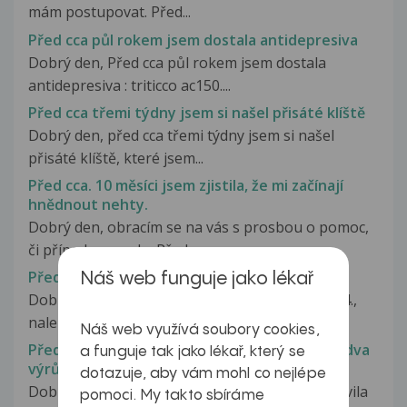
mám postupovat. Před...
Před cca půl rokem jsem dostala antidepresiva
Dobrý den, Před cca půl rokem jsem dostala
antidepresiva : triticco ac150....
Před cca třemi týdny jsem si našel přisáté klíště
Dobrý den, před cca třemi týdny jsem si našel
přisáté klíště, které jsem...
Před cca. 10 měsíci jsem zjistila, že mi začínají
hnědnout nehty.
Dobrý den, obracím se na vás s prosbou o pomoc,
či případnou radu. Před cca...
Před cca. 14 dny jsem měl klíště
Náš web funguje jako lékař
Dobrý den, před cca 14 dny jsem měl klíště (19.4.,
nalezeno a odstraněno 20.4.)....
Náš web využívá soubory cookies,
Před cca. týdnem jsem na sobě objevila tyto dva
a funguje tak jako lékař, který se
výrůstky
dotazuje, aby vám mohl co nejlépe
Dobrý den, před cca týdnem jsem na sobě objevila
pomoci. My takto sbíráme