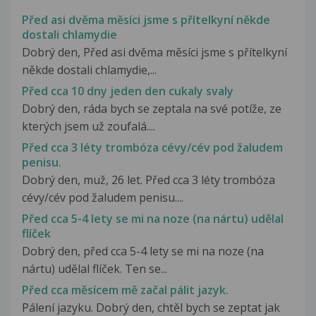
Před asi dvěma měsíci jsme s přítelkyní někde
dostali chlamydie
Dobrý den, Před asi dvěma měsíci jsme s přítelkyní
někde dostali chlamydie,...
Před cca 10 dny jeden den cukaly svaly
Dobrý den, ráda bych se zeptala na své potíže, ze
kterých jsem už zoufalá....
Před cca 3 léty trombóza cévy/cév pod žaludem
penisu.
Dobrý den, muž, 26 let. Před cca 3 léty trombóza
cévy/cév pod žaludem penisu....
Před cca 5-4 lety se mi na noze (na nártu) udělal
flíček
Dobrý den, před cca 5-4 lety se mi na noze (na
nártu) udělal flíček. Ten se...
Před cca měsícem mě začal pálit jazyk.
Pálení jazyku. Dobrý den, chtěl bych se zeptat jak