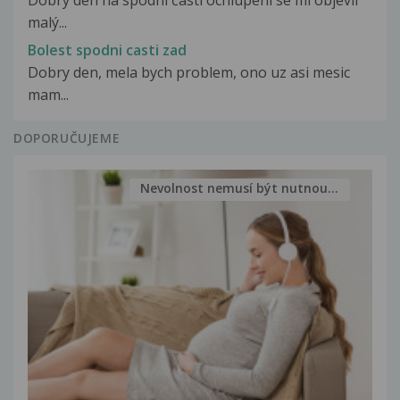
Dobrý den na spodní části ochlupení se mi objevil
malý...
Bolest spodni casti zad
Dobry den, mela bych problem, ono uz asi mesic
mam...
DOPORUČUJEME
Nevolnost nemusí být nutnou...