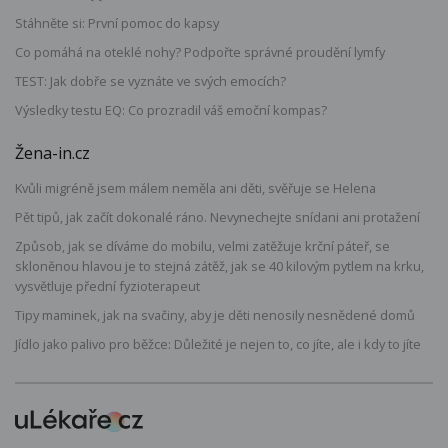
Stáhněte si: První pomoc do kapsy
Co pomáhá na oteklé nohy? Podpořte správné proudění lymfy
TEST: Jak dobře se vyznáte ve svých emocích?
Výsledky testu EQ: Co prozradil váš emoční kompas?
Žena-in.cz
Kvůli migréně jsem málem neměla ani děti, svěřuje se Helena
Pět tipů, jak začít dokonalé ráno. Nevynechejte snídani ani protažení
Způsob, jak se díváme do mobilu, velmi zatěžuje krční páteř, se
skloněnou hlavou je to stejná zátěž, jak se 40 kilovým pytlem na krku,
vysvětluje přední fyzioterapeut
Tipy maminek, jak na svačiny, aby je děti nenosily nesnědené domů
Jídlo jako palivo pro běžce: Důležité je nejen to, co jíte, ale i kdy to jíte