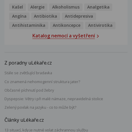
Kašel
Alergie
Alkoholismus
Analgetika
Angína
Antibiotika
Antidepresiva
Antihistaminika
Antikoncepce
Antivirotika
Katalog nemocí a vyšetření
Z poradny uLékaře.cz
Stále se zvětšující bradavka
Co znamená nehomogenní struktura jater?
Občasné píchnutí pod žebry
Dyspepsie: Větry i při malé námaze, nepravidelná stolice
Zelený povlak na jazyku - co to může být?
Články uLékaře.cz
13 situací, kdy je nutné volat záchrannou službu