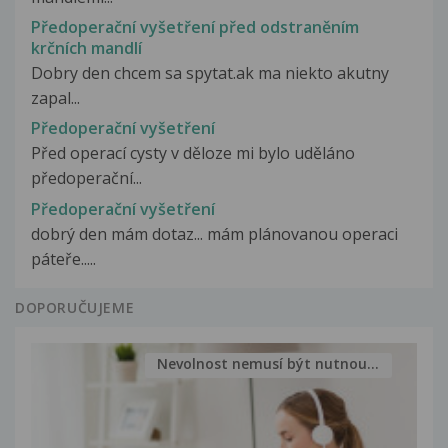
Předoperační vyšetření před odstraněním
krčních mandlí
Dobry den chcem sa spytat.ak ma niekto akutny
zapal...
Předoperační vyšetření
Před operací cysty v děloze mi bylo uděláno
předoperační...
Předoperační vyšetření
dobrý den mám dotaz... mám plánovanou operaci
páteře.....
DOPORUČUJEME
Nevolnost nemusí být nutnou...