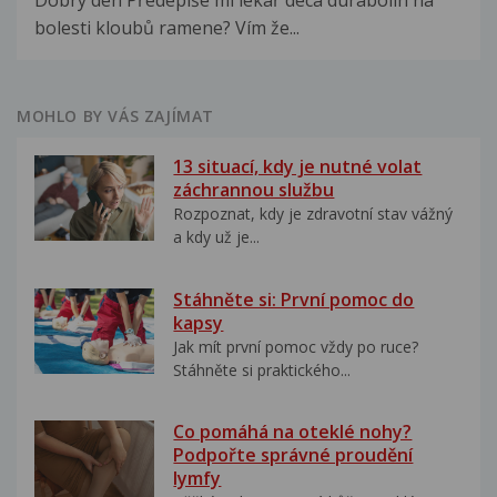
Dobrý den Předepíše mi lékař deca durabolin na
bolesti kloubů ramene? Vím že...
MOHLO BY VÁS ZAJÍMAT
13 situací, kdy je nutné volat
záchrannou službu
Rozpoznat, kdy je zdravotní stav vážný
a kdy už je...
Stáhněte si: První pomoc do
kapsy
Jak mít první pomoc vždy po ruce?
Stáhněte si praktického...
Co pomáhá na oteklé nohy?
Podpořte správné proudění
lymfy