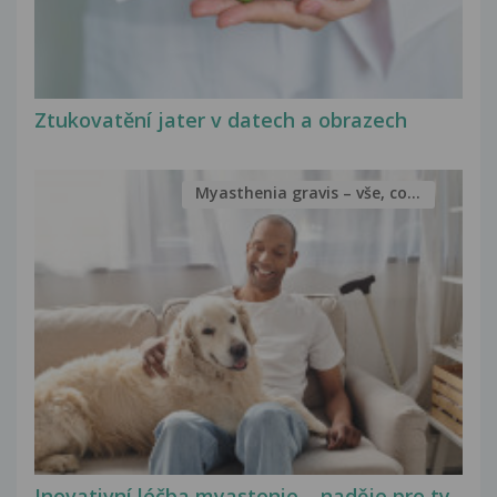
Ztukovatění jater v datech a obrazech
Myasthenia gravis – vše, co...
Inovativní léčba myastenie – naděje pro ty,