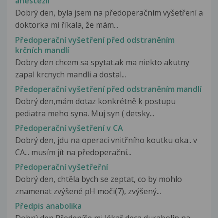
anestezii
Dobrý den, byla jsem na předoperačním vyšetření a
doktorka mi říkala, že mám...
Předoperační vyšetření před odstraněním
krčních mandlí
Dobry den chcem sa spytat.ak ma niekto akutny
zapal krcnych mandli a dostal...
Předoperační vyšetření před odstraněním mandlí
Dobrý den,mám dotaz konkrétně k postupu
pediatra meho syna. Muj syn ( detsky...
Předoperační vyšetření v CA
Dobrý den, jdu na operaci vnitřního koutku oka.. v
CA... musím jít na předoperační...
Předoperační vyšetřeřní
Dobrý den, chtěla bych se zeptat, co by mohlo
znamenat zvýšené pH moči(7), zvýšený...
Předpis anabolika