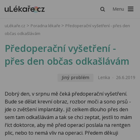
Menu
uLékaře.cz
Poradna lékaře
Předoperační vyšetření - přes den
občas odkašlávám
Předoperační vyšetření -
přes den občas odkašlávám
Jiný problém
Lenka
26.6.2019
Dobrý den, v srpnu mě čeká předoperační vyšetření.
Bude se dělat krevní obraz, rozbor moči a sono prsů -
jde o zvětšení implantáty.. již celkem dlouho přes den
sem tam odkašlávám a tak se chci zeptat, jestli to mám
říct doktorce, aby mě před operací poslala na rentgen
plic, nebo to nemá vliv na operaci. Předem děkuji