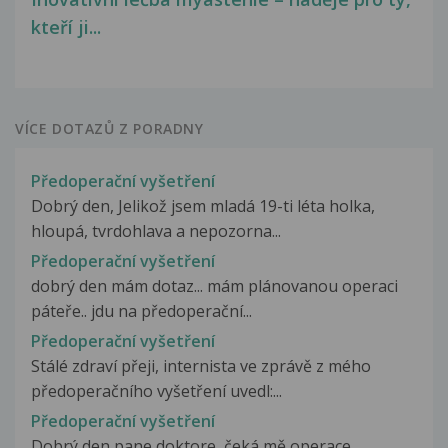
kteří ji...
VÍCE DOTAZŮ Z PORADNY
Předoperační vyšetření
Dobrý den, Jelikož jsem mladá 19-ti léta holka,
hloupá, tvrdohlava a nepozorna...
Předoperační vyšetření
dobrý den mám dotaz... mám plánovanou operaci
páteře.. jdu na předoperační...
Předoperační vyšetření
Stálé zdraví přeji, internista ve zprávě z mého
předoperačního vyšetření uvedl:...
Předoperační vyšetření
Dobrý den pane doktore, čeká mě operace