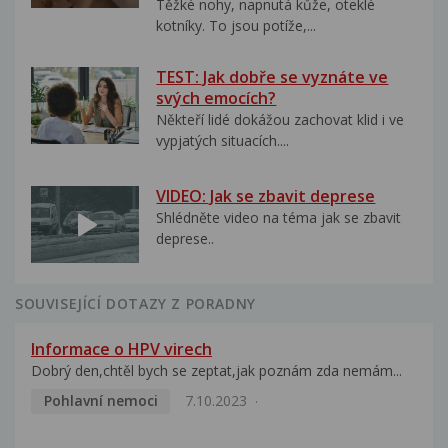
Těžké nohy, napnutá kůže, oteklé
kotníky. To jsou potíže,...
TEST: Jak dobře se vyznáte ve
svých emocích?
Někteří lidé dokážou zachovat klid i ve
vypjatých situacích....
VIDEO: Jak se zbavit deprese
Shlédněte video na téma jak se zbavit
deprese..
SOUVISEJÍCÍ DOTAZY Z PORADNY
Informace o HPV virech
Dobrý den,chtěl bych se zeptat,jak poznám zda nemám...
Pohlavní nemoci
7.10.2023