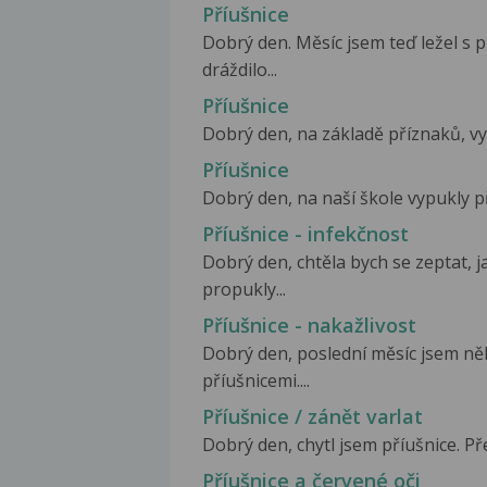
Příušnice
Dobrý den. Měsíc jsem teď ležel s 
dráždilo...
Příušnice
Dobrý den, na základě příznaků, vy
Příušnice
Dobrý den, na naší škole vypukly příu
Příušnice - infekčnost
Dobrý den, chtěla bych se zeptat, j
propukly...
Příušnice - nakažlivost
Dobrý den, poslední měsíc jsem něk
příušnicemi....
Příušnice / zánět varlat
Dobrý den, chytl jsem příušnice. Pře
Příušnice a červené oči