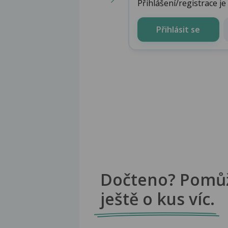
Přihlášení/registrace j
Přihlásit se
Dočteno? Pomů
ještě o kus víc.