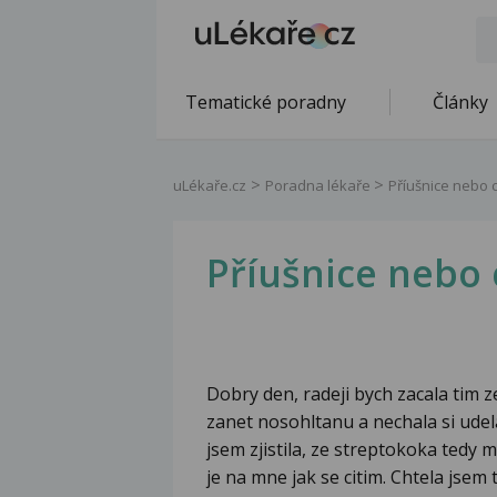
Tematické poradny
Články
uLékaře.cz
Poradna lékaře
Příušnice nebo 
Příušnice nebo 
Dobry den, radeji bych zacala tim z
zanet nosohltanu a nechala si udela
jsem zjistila, ze streptokoka tedy m
je na mne jak se citim. Chtela jsem 