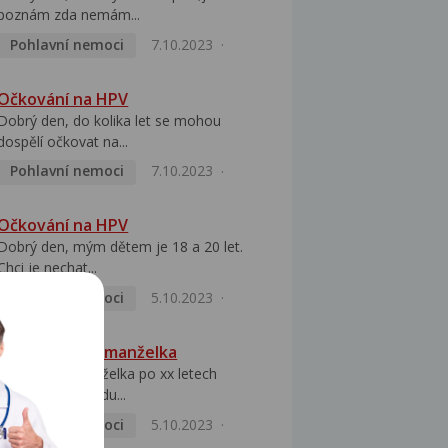
poznám zda nemám...
Pohlavní nemoci
7.10.2023
Očkování na HPV
Dobrý den, do kolika let se mohou
dospělí očkovat na...
Pohlavní nemoci
7.10.2023
Očkování na HPV
Dobrý den, mým dětem je 18 a 20 let.
Chci je nechat...
Pohlavní nemoci
5.10.2023
HPV pozitivní manželka
Dobrý den, manželka po xx letech
přivezla z Východu...
Pohlavní nemoci
5.10.2023