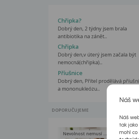
Chřipka?
Dobrý den, 2 týdny jsem brala
antibiotika na zánět...
Chřipka
Dobrý den,v úterý jsem začala být
nemocná(chřipka)...
Příušnice
Dobrý den, Přítel prodělává příušn
a mononukleózu...
Náš we
DOPORUČUJEME
Náš web
tak jako
mohl co
Nevolnost nemusí být nutnou...
Jak 