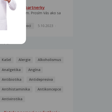
HPV typ 52 u partnerky
Dobrý deň prajem. Prosím Vás ako sa
dá vyliečiť vírus...
Pohlavní nemoci
5.10.2023
MOCI
Kašel
Alergie
Alkoholismus
Analgetika
Angína
Antibiotika
Antidepresiva
Antihistaminika
Antikoncepce
Antivirotika