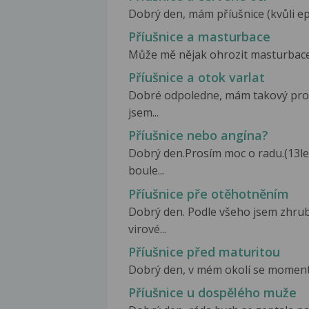
Dobrý den, mám příušnice (kvůli epi
Příušnice a masturbace
Může mě nějak ohrozit masturbace p
Příušnice a otok varlat
Dobré odpoledne, mám takový prob
jsem...
Příušnice nebo angína?
Dobrý den.Prosím moc o radu.(13let
boule...
Příušnice pře otěhotněním
Dobrý den. Podle všeho jsem zhrub
virové...
Příušnice před maturitou
Dobrý den, v mém okolí se momentál
Příušnice u dospělého muže