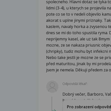
spolecneho. Hlavni dotaz se tyka t
lidmi (3-4), u kterych se projevila 
pote co se to v nedeli objevilo kam
akorat s uplne jinymi priznaky. T
kaslem, navaly horka a zvysenou te
dnes se mi do toho spustila ryma. 
neprijemny kasel, ale uz tak 8mym 
mozne, ze se nakaza priusnic objev
(chripky), tudiz mohu byt infekcni 
Nebo take jestli je mozne ze se pri
před maturitou, jinak by mi prodela
jsem je nemela. Děkuji předem za
Odpovídá lékař:
Dobrý večer, Barboro, Vaše
horních cest dýchacíc...
Pro zobrazení odpovědi 