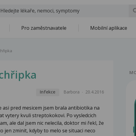
Pro zaměstnavatele
Mobilní aplikace
chřipka
chřipka
MO
Infekce
Barbora
20.4.2016
e asi pred mesicem jsem brala antibiotika na
t vytery kvuli streptokokovi. Po vysledcich
am, ale dal jsem nic nelecila, doktor mi řekl, že
to jen zminit, kdyby to melo se situaci neco