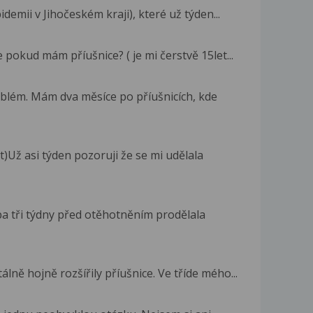
demii v Jihočeském kraji), které už týden...
okud mám příušnice? ( je mi čerstvě 15let...
lém. Mám dva měsíce po příušnicích, kde
)Už asi týden pozoruji že se mi udělala
a tři týdny před otěhotněním prodělala
ně hojně rozšířily příušnice. Ve tříde mého...