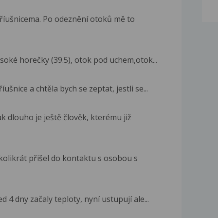
příušnicema. Po odeznění otoků mě to
soké horečky (39.5), otok pod uchem,otok...
šnice a chtěla bych se zeptat, jestli se...
ak dlouho je ještě člověk, kterému již
olikrát přišel do kontaktu s osobou s
d 4 dny začaly teploty, nyní ustupují ale...