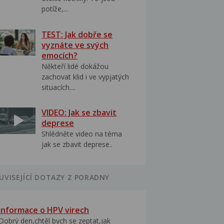
potíže,...
TEST: Jak dobře se
vyznáte ve svých
emocích?
Někteří lidé dokážou
zachovat klid i ve vypjatých
situacích....
VIDEO: Jak se zbavit
deprese
Shlédněte video na téma
jak se zbavit deprese..
UVISEJÍCÍ DOTAZY Z PORADNY
Informace o HPV virech
Dobrý den,chtěl bych se zeptat,jak