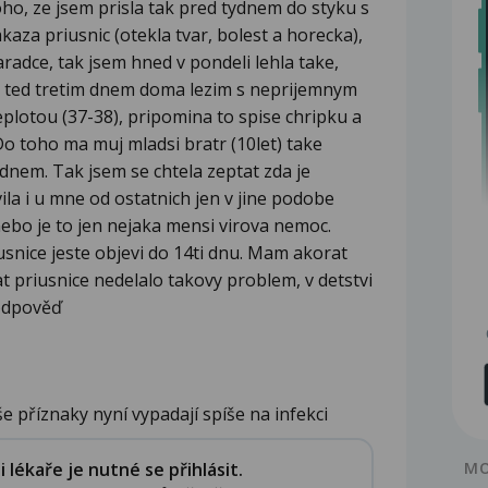
oho, ze jsem prisla tak pred tydnem do styku s
nakaza priusnic (otekla tvar, bolest a horecka),
aradce, tak jsem hned v pondeli lehla take,
ak ted tretim dnem doma lezim s neprijemnym
plotou (37-38), pripomina to spise chripku a
Do toho ma muj mladsi bratr (10let) take
dnem. Tak jsem se chtela zeptat zda je
ila i u mne od ostatnich jen v jine podobe
nebo je to jen nejaka mensi virova nemoc.
usnice jeste objevi do 14ti dnu. Mam akorat
t priusnice nedelalo takovy problem, v detstvi
 odpověď
 příznaky nyní vypadají spíše na infekci
lékaře je nutné se přihlásit.
MO