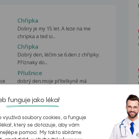
Chřipka
Dobry je my 15 let. A leze na me
chripka a ted si...
Chřipka
Dobrý den, léčím se 6.den z chřipky.
Příznaky do...
Příušnice
ice
dobrý den.moje přítelkyně má
podezření na příušnice...
b funguje jako lékař
 využívá soubory cookies, a funguje
 lékař, který se dotazuje, aby vám
 nejlépe pomoci. My takto sbíráme
na zdravá játra?
Myasthenia gravis – vše, co...