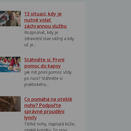
13 situací, kdy je
nutné volat
záchrannou službu
Rozpoznat, kdy je
zdravotní stav vážný a kdy
už je...
Stáhněte si: První
pomoc do kapsy
Jak mít první pomoc vždy
po ruce? Stáhněte si
praktického...
Co pomáhá na oteklé
nohy? Podpořte
správné proudění
lymfy
Těžké nohy, napnutá kůže,
oteklé kotníky. To jsou