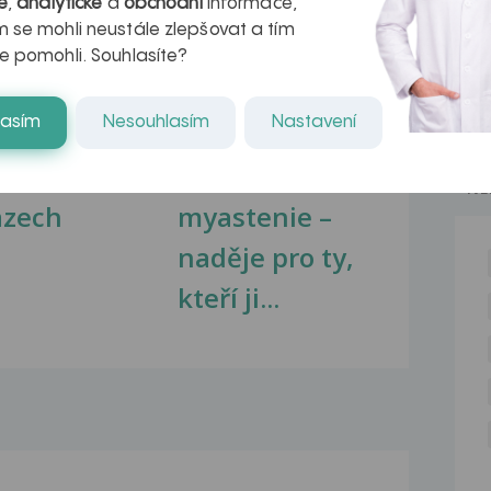
é
,
analytické
a
obchodní
informace,
 se mohli neustále zlepšovat a tím
e pomohli. Souhlasíte?
lasím
Nesouhlasím
Nastavení
kovatění
Inovativní
r v datech a
léčba
NE
azech
myastenie –
naděje pro ty,
kteří ji...