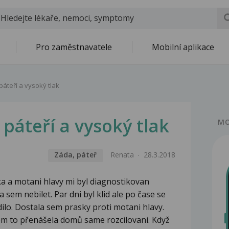
Pro zaměstnavatele
Mobilní aplikace
páteří a vysoký tlak
 páteří a vysoký tlak
MO
Záda, páteř
Renata
28.3.2018
a a motani hlavy mi byl diagnostikovan
 sem nebilet. Par dni byl klid ale po čase se
odilo. Dostala sem prasky proti motani hlavy.
sem to přenášela domů same rozcilovani. Když