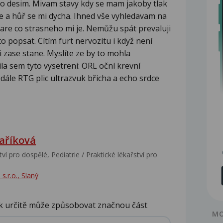
ho desim. Mivam stavy kdy se mam jakoby tlak
ce a hůř se mi dycha. Ihned vše vyhledavam na
are co strasneho mi je. Nemůžu spát prevaluji
o popsat. Cítím furt nervozitu i když není
 zase stane. Myslíte ze by to mohla
a sem tyto vysetreni: ORL oční krevní
ále RTG plic ultrazvuk břicha a echo srdce
aříková
ví pro dospělé, Pediatrie / Praktické lékařství pro
s.r.o., Slaný
tak určitě může způsobovat značnou část
MO