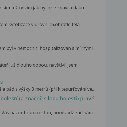
ím. .už nevím jak bych se zbavila tlaku...
m kyfotizace v urovni c5.obratle tela
em byl v nemocnici hospitalizován s mírnými...
teří už dlouho dobou, navštívil jsem
zu
 pád z výšky 3 metrů (při kitesurfování ve...
 bolestí (a značně silnou bolestí) pravé
 Váš názor touto cestou, poněvadž začínám...