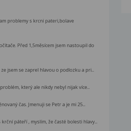
am problemy s krcni pateri,bolave
čítače. Před 1,5měsícem jsem nastoupil do
 ze jsem se zaprel hlavou o podlozku a pri...
oblém, který ale nikdy nebyl nijak více...
ovaný čas. Jmenuji se Petr a je mi 25...
ční páteří , myslím, že časté bolesti hlavy...