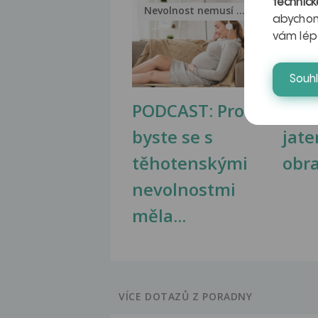
technick
Nevolnost nemusí být nutnou...
Jak 
abychom
vám lép
Souh
PODCAST: Proč
Ztu
byste se s
jate
těhotenskými
obr
nevolnostmi
měla...
VÍCE DOTAZŮ Z PORADNY