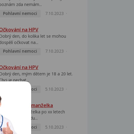
poznám zda nemám...
Pohlavní nemoci
7.10.2023
Očkování na HPV
Dobrý den, do kolika let se mohou
dospělí očkovat na...
Pohlavní nemoci
7.10.2023
Očkování na HPV
Dobrý den, mým dětem je 18 a 20 let.
Chci je nechat...
Pohlavní nemoci
5.10.2023
HPV pozitivní manželka
Dobrý den, manželka po xx letech
přivezla z Východu...
Pohlavní nemoci
5.10.2023