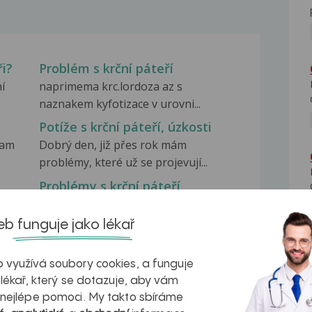
ři?
Problém s krční páteří
í
naprimema krc.lordoza az s
naznakem kyfotizace v urovni...
Potíže s krční páteří, úzkosti
mam
Dobrý den, již přes rok mám
problémy, které už se projevují...
Problémy s krční páteří
Dobrý den mám problémy s krční
páteří brní mě ruka...
b funguje jako lékař
 využívá soubory cookies, a funguje
 lékař, který se dotazuje, aby vám
 nejlépe pomoci. My takto sbíráme