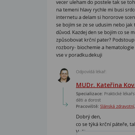
vecer uleham do postele tak se to
na temeni hlavy rychle mi busi srd
internetu a delam si hororove scen
se bojím se ze se udusim nebo jak t
důvod. Kazdej den se bojím co se mi
způsobovat krční pater? Podstoupil
rozbory- biochemie a hematologie d
vse v poradku.dekuji
Odpovídá lékař:
MUDr. Kateřina Kov
Specializace:
Praktické lékařst
děti a dorost
Pracoviště:
Slánská zdravotní, 
Dobrý den,
co se týká krční páteře, 
Vašic...