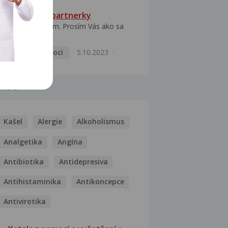
HPV typ 52 u partnerky
Dobrý deň prajem. Prosím Vás ako sa
dá vyliečiť vírus...
Pohlavní nemoci
5.10.2023
MOCI
Kašel
Alergie
Alkoholismus
Analgetika
Angína
Antibiotika
Antidepresiva
Antihistaminika
Antikoncepce
Antivirotika