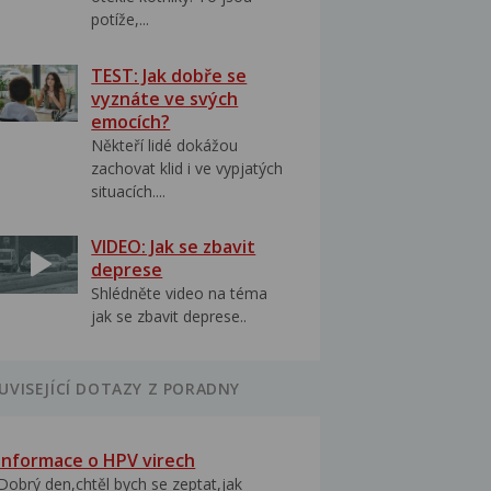
potíže,...
TEST: Jak dobře se
vyznáte ve svých
emocích?
Někteří lidé dokážou
zachovat klid i ve vypjatých
situacích....
VIDEO: Jak se zbavit
deprese
Shlédněte video na téma
jak se zbavit deprese..
UVISEJÍCÍ DOTAZY Z PORADNY
Informace o HPV virech
Dobrý den,chtěl bych se zeptat,jak