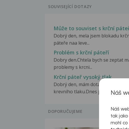
SOUVISEJÍCÍ DOTAZY
Může to souviset s krční páte
Dobrý den, mela jsem blokadu krčn
páteře naa leve...
Problém s krční páteří
Dobry den.Chtela bych se zeptat 
problemy s krcni...
Krční páteř vysoký tlak
Dobrý den, mám dotaz ohledně
krevního tlaku.Dnes jsem...
Náš we
Náš web
DOPORUČUJEME
tak jako
mohl co