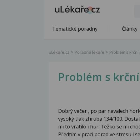
Tematické poradny
Články
uLékaře.cz
Poradna lékaře
Problém s krční 
Problém s krční
Dobrý večer , po par navalech hork
vysoký tlak zhruba 134/100. Dostala
mi to vrátilo i hur. Těžko se mi ch
Předtím v praci porad ve stresu i 