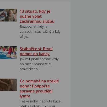
13 situací, kdy je
nutné volat
záchrannou službu
Rozpoznat, kdy je
zdravotní stav vážný a kdy
už je...
Stáhněte si: První
pomoc do kapsy
Jak mít první pomoc vždy
po ruce? Stáhněte si
praktického...
Co pomáhá na oteklé
nohy? Podpořte
správné proudění
lymfy
Těžké nohy, napnutá kůže,
oteklé kotníky. To jsou