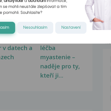
é
,
analytické
a
obchodní
informace,
na zdravá játra?
Myasthenia gravis – vše, co...
 se mohli neustále zlepšovat a tím
e pomohli. Souhlasíte?
lasím
Nesouhlasím
Nastavení
kovatění
Inovativní
NE
r v datech a
léčba
azech
myastenie –
naděje pro ty,
kteří ji...