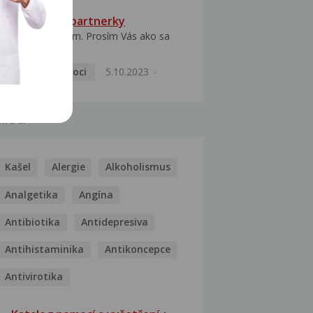
HPV typ 52 u partnerky
Dobrý deň prajem. Prosím Vás ako sa
dá vyliečiť vírus...
Pohlavní nemoci
5.10.2023
MOCI
Kašel
Alergie
Alkoholismus
Analgetika
Angína
Antibiotika
Antidepresiva
Antihistaminika
Antikoncepce
Antivirotika