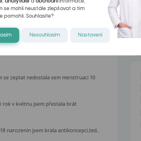
é
,
analytické
a
obchodní
informace,
 se mohli neustále zlepšovat a tím
e pomohli. Souhlasíte?
lasím
Nesouhlasím
Nastavení
 byla zvláštní. Po skončení menstruace
NE
m se zeptat nedostala sem menstruaci 10
 rok v květnu jsem přestala brát
18 narozenin jsem brala antikoncepci,ted...