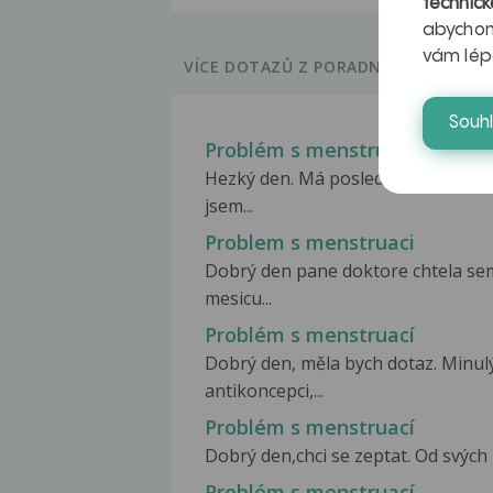
technick
abychom
vám lép
VÍCE DOTAZŮ Z PORADNY
Souh
Problém s menstruací
Hezký den. Má poslední menstruace
jsem...
Problem s menstruaci
Dobrý den pane doktore chtela se
mesicu...
Problém s menstruací
Dobrý den, měla bych dotaz. Minulý
antikoncepci,...
Problém s menstruací
Dobrý den,chci se zeptat. Od svých 
Problém s menstruací