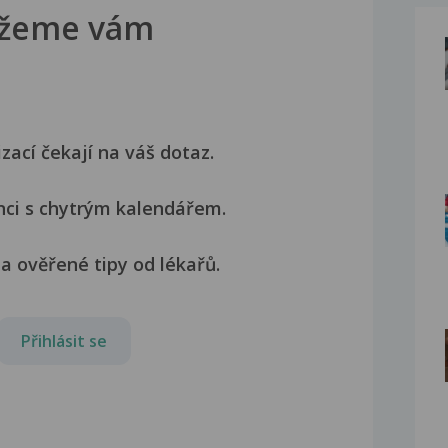
žeme vám
izací čekají na váš dotaz.
nci s chytrým kalendářem.
a ověřené tipy od lékařů.
Přihlásit se