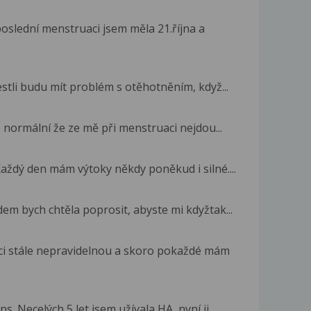
poslední menstruaci jsem měla 21.října a
estli budu mít problém s otěhotněním, když...
 normální že ze mě při menstruaci nejdou...
Každý den mám výtoky někdy poněkud i silné....
m bych chtěla poprosit, abyste mi kdyžtak...
ci stále nepravidelnou a skoro pokaždé mám
 Necelých 5 let jsem užívala HA, nyní ji...