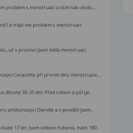
ám problém s menstruací a vším tak okolo....
ničí a trápí me problem s menstruaci.
u...už v prosinci jsem měla menstruaci
cepci Cerazette při prvním dnu menstruace,...
 dlouhý 30-35 dní. Před rokem a půl (je...
ru antikoncepci Dienille a v pondělí jsem...
 bude 17 let. Jsem celkem hubená, mám 180...