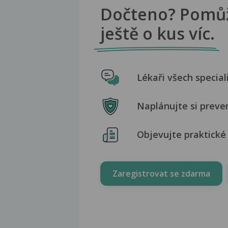
Dočteno? Pomů
ještě o kus víc.
Lékaři všech special
Naplánujte si preve
Objevujte praktické 
Zaregistrovat se zdarma