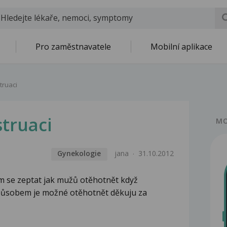
Pro zaměstnavatele
Mobilní aplikace
truaci
truaci
MO
Gynekologie
jana
31.10.2012
m se zeptat jak mužů otěhotnět když
působem je možné otěhotnět děkuju za