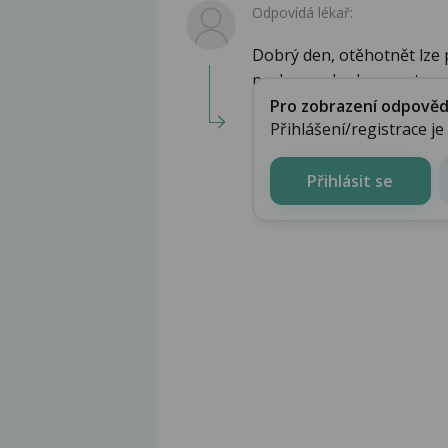
Odpovídá lékař:
Dobrý den, otěhotnět lze
pochvy. pokud nemestruuje
Pro zobrazení odpovědi 
Přihlášení/registrace j
Přihlásit se