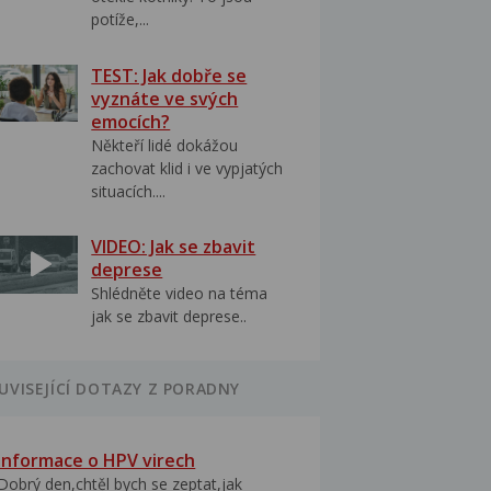
potíže,...
TEST: Jak dobře se
vyznáte ve svých
emocích?
Někteří lidé dokážou
zachovat klid i ve vypjatých
situacích....
VIDEO: Jak se zbavit
deprese
Shlédněte video na téma
jak se zbavit deprese..
UVISEJÍCÍ DOTAZY Z PORADNY
Informace o HPV virech
Dobrý den,chtěl bych se zeptat,jak