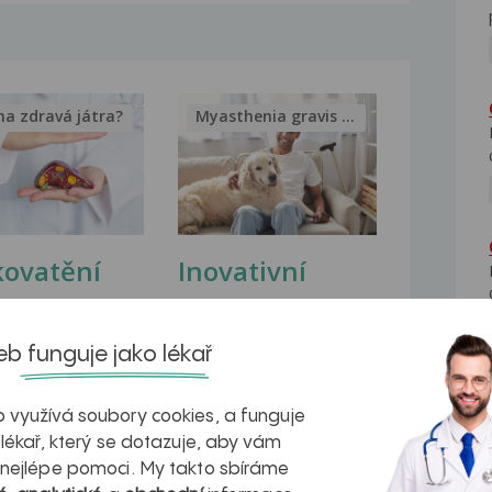
na zdravá játra?
Myasthenia gravis – vše, co...
kovatění
Inovativní
r v datech a
léčba
azech
myastenie –
b funguje jako lékař
naděje pro ty,
 využívá soubory cookies, a funguje
kteří ji...
 lékař, který se dotazuje, aby vám
 nejlépe pomoci. My takto sbíráme