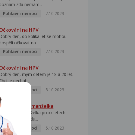
poznám zda nemám...
Pohlavní nemoci
7.10.2023
Očkování na HPV
Dobrý den, do kolika let se mohou
dospělí očkovat na...
Pohlavní nemoci
7.10.2023
Očkování na HPV
Dobrý den, mým dětem je 18 a 20 let.
Chci je nechat...
Pohlavní nemoci
5.10.2023
HPV pozitivní manželka
Dobrý den, manželka po xx letech
přivezla z Východu...
Pohlavní nemoci
5.10.2023