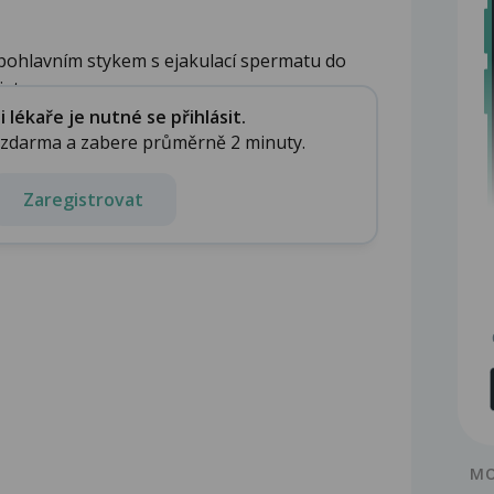
 pohlavním stykem s ejakulací spermatu do
te a...
lékaře je nutné se přihlásit.
e zdarma a zabere průměrně 2 minuty.
Zaregistrovat
MO