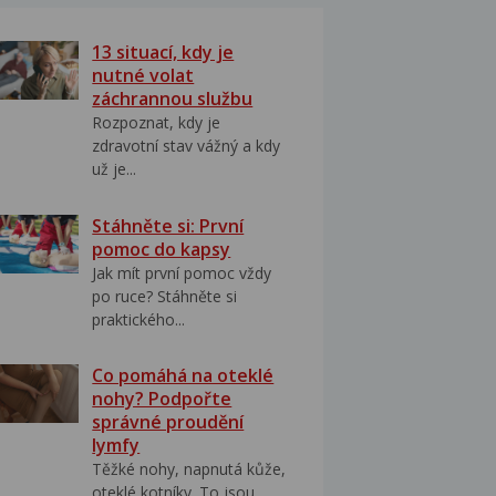
13 situací, kdy je
nutné volat
záchrannou službu
Rozpoznat, kdy je
zdravotní stav vážný a kdy
už je...
Stáhněte si: První
pomoc do kapsy
Jak mít první pomoc vždy
po ruce? Stáhněte si
praktického...
Co pomáhá na oteklé
nohy? Podpořte
správné proudění
lymfy
Těžké nohy, napnutá kůže,
oteklé kotníky. To jsou