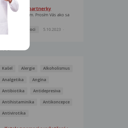
HPV typ 52 u partnerky
Dobrý deň prajem. Prosím Vás ako sa
dá vyliečiť vírus...
Pohlavní nemoci
5.10.2023
MOCI
Kašel
Alergie
Alkoholismus
Analgetika
Angína
Antibiotika
Antidepresiva
Antihistaminika
Antikoncepce
Antivirotika