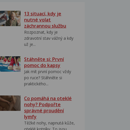
13 situací, kdy je
nutné volat
záchrannou službu
Rozpoznat, kdy je
zdravotní stav vážný a kdy
už je...
Stáhněte si: První
pomoc do kapsy
Jak mít první pomoc vždy
po ruce? Stáhněte si
praktického...
Co pomáhá na oteklé
nohy? Podpořte
správné proudění
lymfy
Těžké nohy, napnutá kůže,
oteklé kotníky. To jsou