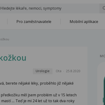
Pro zaměstnavatele
Mobilní aplikace
kožkou
dkožkou
MO
Urologie
Ota
25.8.2020
vá, berete nějaké léky, proběhlo již nějaké
ředkožku měl jsem problém už v 15 letech
mastí .... Teď je mi 24 let už to tak dva roky