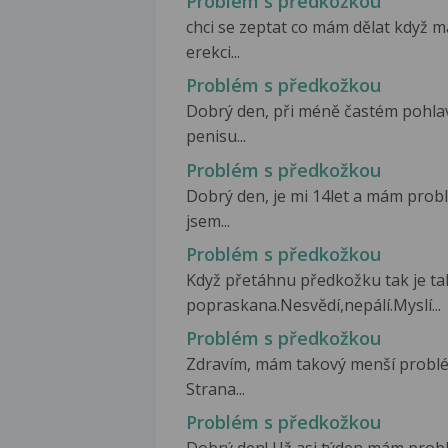
Problém s předkožkou
chci se zeptat co mám dělat když 
erekci...
Problém s předkožkou
Dobrý den, při méně častém pohlav
penisu...
Problém s předkožkou
Dobrý den, je mi 14let a mám probl
jsem...
Problém s předkožkou
Když přetáhnu předkožku tak je ta
popraskana.Nesvědí,nepálí.Myslí...
Problém s předkožkou
Zdravím, mám takový menší problé
Strana...
Problém s předkožkou
Dobrý den! Už asi týden mám probl