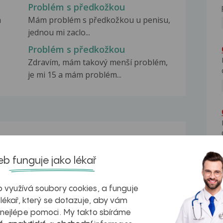
Problém s předkožkou
a
Mám problém s předkožkou u penisu,
jednou mi zaclo...
Problém s předkožkou
Zdravím, mám takový menší problém,
je mi 15 a mám problém...
na zdravá játra?
Myasthenia gravis – vše, co...
b funguje jako lékař
 využívá soubory cookies, a funguje
 lékař, který se dotazuje, aby vám
kovatění
Inovativní
 nejlépe pomoci. My takto sbíráme