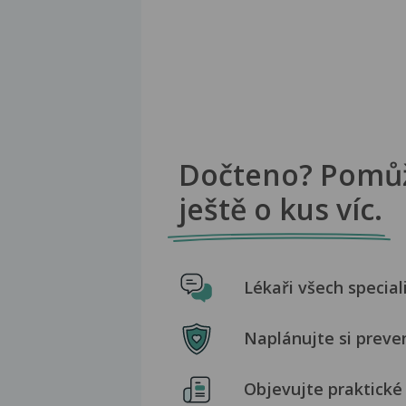
Dočteno? Pomů
ještě o kus víc.
Lékaři všech special
Naplánujte si preve
Objevujte praktické 