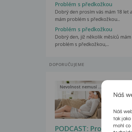
Problém s předkožkou
Dobrý den prosím vás mám 18 let 
mám problém s předkožkou...
Problém s předkožkou
Dobrý den, již několik měsíců mám
problém s předkožkou,...
DOPORUČUJEME
Nevolnost nemusí být nutnou...
Jak 
Náš we
Náš web
tak jako
PODCAST: Proč
Ztu
mohl co