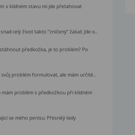
m: v klidném stavu mi jde přetahovat
d celý život takto "zničený" žalud. Jde o...
c stáhnout předkožka, je to problém? Po
k svůj problém formulovat, ale mám určité...
a mám problém s předkožkou při klidném
jicí se mého penisu. Přesněji tedy