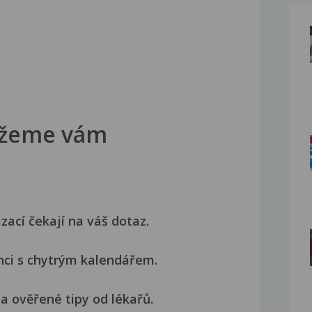
žeme vám
izací čekají na váš dotaz.
nci s chytrým kalendářem.
a ověřené tipy od lékařů.