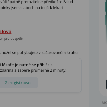
ůli špatně pretazitelne předkožce žalud
nky jsem slaboch na to jít k lekari
alová
tví pro dospělé
ohužel se pohybujete v začarovaném kruhu.
lékaře je nutné se přihlásit.
e zdarma a zabere průměrně 2 minuty.
Zaregistrovat
MO