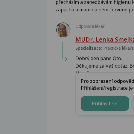
přecházím a zanedbávám higienu kv
zapáchá a mám na něm červené pupí
Odpovídá lékař:
MUDr. Lenka Smejk
Specializace:
Praktické lékařs
Dobrý den pane Oto.
Děkujeme za Váš dotaz. B
Nevyř...
Pro zobrazení odpovědi 
Přihlášení/registrace j
Přihlásit se