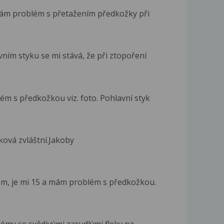
mám problém s přetažením předkožky při
ním styku se mi stává, že při ztopoření
ém s předkožkou viz. foto. Pohlavní styk
ková zvláštní.Jakoby
m, je mi 15 a mám problém s předkožkou.
émy se svědivými zarudlými fleky na