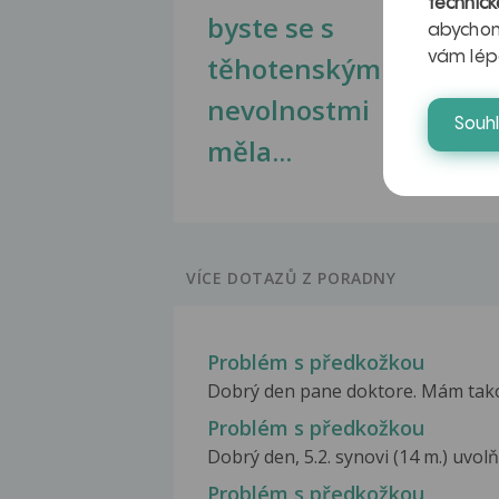
technick
byste se s
jate
abychom
vám lép
těhotenskými
obr
nevolnostmi
Souh
měla...
VÍCE DOTAZŮ Z PORADNY
Problém s předkožkou
Dobrý den pane doktore. Mám takový
Problém s předkožkou
Dobrý den, 5.2. synovi (14 m.) uvol
Problém s předkožkou