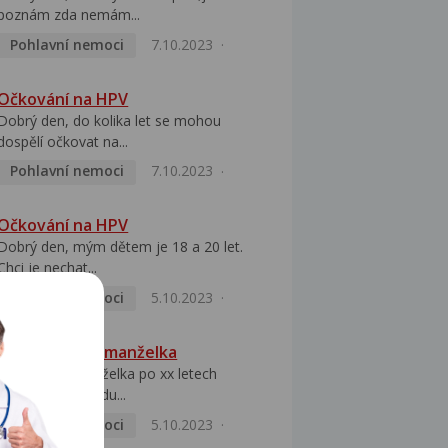
poznám zda nemám...
Pohlavní nemoci
7.10.2023
Očkování na HPV
Dobrý den, do kolika let se mohou
dospělí očkovat na...
Pohlavní nemoci
7.10.2023
Očkování na HPV
Dobrý den, mým dětem je 18 a 20 let.
Chci je nechat...
Pohlavní nemoci
5.10.2023
HPV pozitivní manželka
Dobrý den, manželka po xx letech
přivezla z Východu...
Pohlavní nemoci
5.10.2023