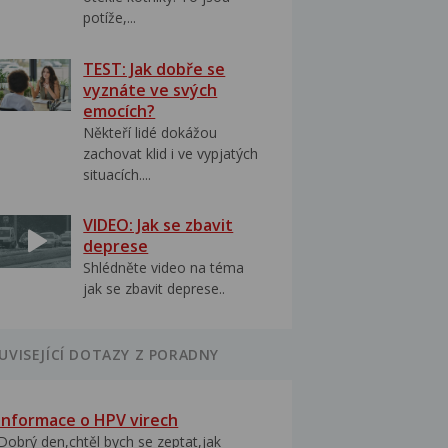
potíže,...
TEST: Jak dobře se
vyznáte ve svých
emocích?
Někteří lidé dokážou
zachovat klid i ve vypjatých
situacích....
VIDEO: Jak se zbavit
deprese
Shlédněte video na téma
jak se zbavit deprese..
UVISEJÍCÍ DOTAZY Z PORADNY
Informace o HPV virech
Dobrý den,chtěl bych se zeptat,jak