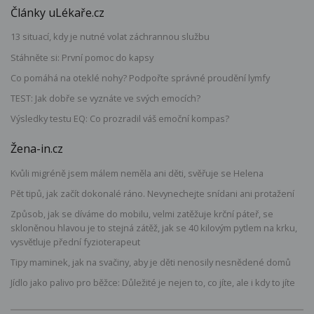
Články uLékaře.cz
13 situací, kdy je nutné volat záchrannou službu
Stáhněte si: První pomoc do kapsy
Co pomáhá na oteklé nohy? Podpořte správné proudění lymfy
TEST: Jak dobře se vyznáte ve svých emocích?
Výsledky testu EQ: Co prozradil váš emoční kompas?
Žena-in.cz
Kvůli migréně jsem málem neměla ani děti, svěřuje se Helena
Pět tipů, jak začít dokonalé ráno. Nevynechejte snídani ani protažení
Způsob, jak se díváme do mobilu, velmi zatěžuje krční páteř, se
skloněnou hlavou je to stejná zátěž, jak se 40 kilovým pytlem na krku,
vysvětluje přední fyzioterapeut
Tipy maminek, jak na svačiny, aby je děti nenosily nesnědené domů
Jídlo jako palivo pro běžce: Důležité je nejen to, co jíte, ale i kdy to jíte