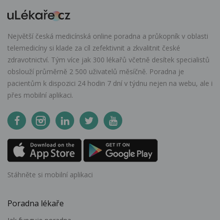
Největší česká medicínská online poradna a průkopník v oblasti
telemedicíny si klade za cíl zefektivnit a zkvalitnit české
zdravotnictví. Tým více jak 300 lékařů včetně desítek specialistů
obslouží průměrně 2 500 uživatelů měsíčně. Poradna je
pacientům k dispozici 24 hodin 7 dní v týdnu nejen na webu, ale i
přes mobilní aplikaci.
Stáhněte si mobilní aplikaci
Poradna lékaře