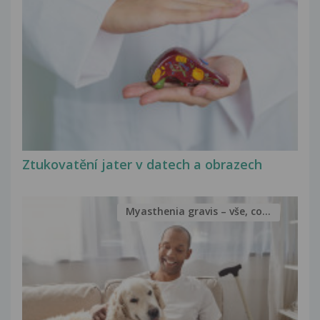
Ztukovatění jater v datech a obrazech
Myasthenia gravis – vše, co...