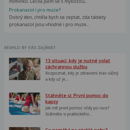
miminko. Léčila jsem se s mykozou...
Prokanazol i pro muze?
Dobrý den, chtěla bych se zeptat, zda tablety
prokanazol jsou vhodné i pro muze...
MOHLO BY VÁS ZAJÍMAT
13 situací, kdy je nutné volat
záchrannou službu
Rozpoznat, kdy je zdravotní stav vážný
a kdy už je...
Stáhněte si: První pomoc do
kapsy
Jak mít první pomoc vždy po ruce?
Stáhněte si praktického...