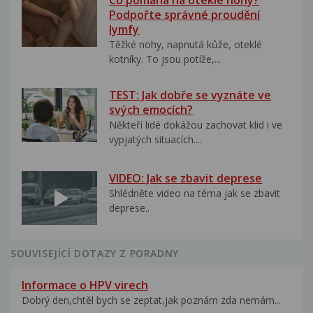
Co pomáhá na oteklé nohy?
Podpořte správné proudění
lymfy
Těžké nohy, napnutá kůže, oteklé
kotníky. To jsou potíže,...
TEST: Jak dobře se vyznáte ve
svých emocích?
Někteří lidé dokážou zachovat klid i ve
vypjatých situacích....
VIDEO: Jak se zbavit deprese
Shlédněte video na téma jak se zbavit
deprese..
SOUVISEJÍCÍ DOTAZY Z PORADNY
Informace o HPV virech
Dobrý den,chtěl bych se zeptat,jak poznám zda nemám...