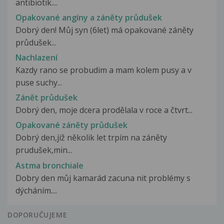
antibiotik....
Opakované angíny a záněty průdušek
Dobrý den! Můj syn (6let) má opakované záněty
průdušek...
Nachlazení
Kazdy rano se probudim a mam kolem pusy a v
puse suchy...
Zánět průdušek
Dobrý den, moje dcera prodělala v roce a čtvrt...
Opakované záněty průdušek
Dobrý den,již několik let trpím na záněty
prudušek,min...
Astma bronchiale
Dobry den můj kamarád zacuna nit problémy s
dýcháním....
DOPORUČUJEME