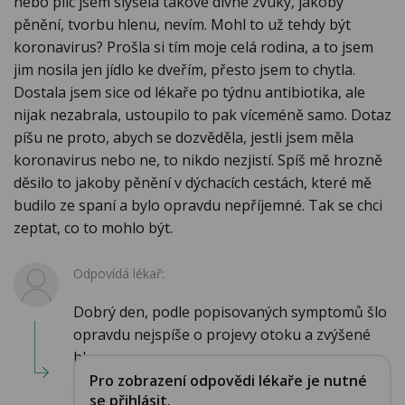
nebo plic jsem slyšela takové divné zvuky, jakoby
pěnění, tvorbu hlenu, nevím. Mohl to už tehdy být
koronavirus? Prošla si tím moje celá rodina, a to jsem
jim nosila jen jídlo ke dveřím, přesto jsem to chytla.
Dostala jsem sice od lékaře po týdnu antibiotika, ale
nijak nezabrala, ustoupilo to pak víceméně samo. Dotaz
píšu ne proto, abych se dozvěděla, jestli jsem měla
koronavirus nebo ne, to nikdo nezjistí. Spíš mě hrozně
děsilo to jakoby pěnění v dýchacích cestách, které mě
budilo ze spaní a bylo opravdu nepříjemné. Tak se chci
zeptat, co to mohlo být.
Odpovídá lékař:
Dobrý den, podle popisovaných symptomů šlo
opravdu nejspíše o projevy otoku a zvýšené
hleno...
Pro zobrazení odpovědi lékaře je nutné
se přihlásit.