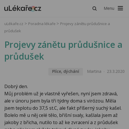
Menu
uLékaře.cz
Poradna lékaře
Projevy zánětu průdušnice a
průdušek
Projevy zánětu průdušnice a
průdušek
Plíce, dýchání
Martina
23.3.2020
Dobrý den.
Můj problém už je vlastně vyřešen, nyní jsem zdravá,
ale v únoru jsem byla tři týdny doma s virózou. Měla
jsem teplotu do 37,5 st.C, ale fakt příšerný suchý kašel.
Bolelo mě u něj celé tělo, břišní svaly, kašlala jsem až
jakoby z břicha, nutilo to až ke zvracení a z průdušek