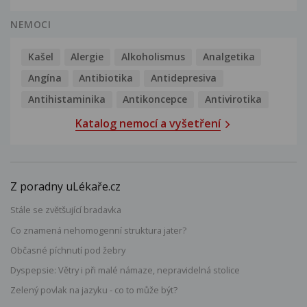
NEMOCI
Kašel
Alergie
Alkoholismus
Analgetika
Angína
Antibiotika
Antidepresiva
Antihistaminika
Antikoncepce
Antivirotika
Katalog nemocí a vyšetření
Z poradny uLékaře.cz
Stále se zvětšující bradavka
Co znamená nehomogenní struktura jater?
Občasné píchnutí pod žebry
Dyspepsie: Větry i při malé námaze, nepravidelná stolice
Zelený povlak na jazyku - co to může být?