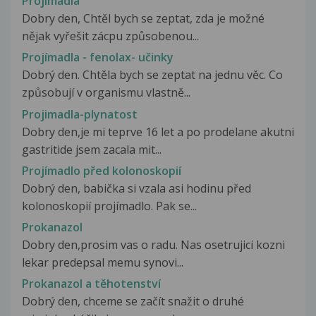
Projímadla
Dobry den, Chtěl bych se zeptat, zda je možné
nějak vyřešit zácpu způsobenou...
Projímadla - fenolax- učinky
Dobrý den. Chtěla bych se zeptat na jednu věc. Co
způsobují v organismu vlastně...
Projimadla-plynatost
Dobry den,je mi teprve 16 let a po prodelane akutni
gastritide jsem zacala mit...
Projímadlo před kolonoskopií
Dobrý den, babička si vzala asi hodinu před
kolonoskopií projímadlo. Pak se...
Prokanazol
Dobry den,prosim vas o radu. Nas osetrujici kozni
lekar predepsal memu synovi...
Prokanazol a těhotenství
Dobrý den, chceme se začít snažit o druhé