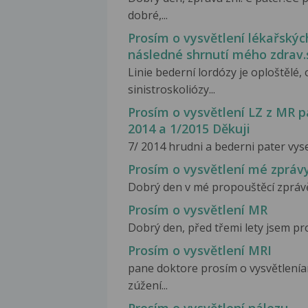
dobré,...
Prosím o vysvětlení lékařskýc
následné shrnutí mého zdrav.
Linie bederní lordózy je oploštělé,
sinistroskoliózy...
Prosím o vysvětlení LZ z MR p
2014 a 1/2015 Děkuji
7/ 2014 hrudni a bederni pater vyse
Prosím o vysvětlení mé zpráv
Dobrý den v mé propouštěcí zprávě 
Prosím o vysvětlení MR
Dobrý den, před třemi lety jsem pro
Prosím o vysvětlení MRI
pane doktore prosím o vysvětlenía
zúžení...