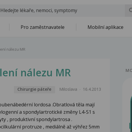
Pro zaměstnavatele
Mobilní aplikace
lení nálezu MR
lení nálezu MR
MO
Chirurgie páteře
Miloslava
16.4.2013
oubenábedérní lordosa .Obratlová těla mají
dylogenní a spondylartrotické změny L4-S1 s
ty , produktivní spondylartrosa .
cilkulární protruze , mediálně až výhřez 5mm