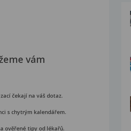
žeme vám
izací čekají na váš dotaz.
nci s chytrým kalendářem.
a ověřené tipy od lékařů.