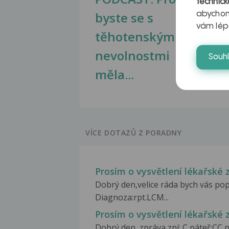
technick
byste se s
jate
abychom
vám lép
těhotenskými
obr
nevolnostmi
Souh
měla...
VÍCE DOTAZŮ Z PORADNY
Prosím o vysvětlení lékařské 
Dobrý den,velice ráda bych vás popr
Diagnoza:rpt.LCM...
Prosím o vysvětlení lékařské z
Dobrý den, zpráva zní: C páteř:CC 