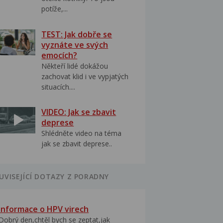
potíže,...
TEST: Jak dobře se
vyznáte ve svých
emocích?
Někteří lidé dokážou
zachovat klid i ve vypjatých
situacích....
VIDEO: Jak se zbavit
deprese
Shlédněte video na téma
jak se zbavit deprese..
UVISEJÍCÍ DOTAZY Z PORADNY
Informace o HPV virech
Dobrý den,chtěl bych se zeptat,jak