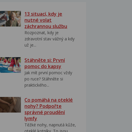
13 situací, kdy je
nutné volat
záchrannou službu
Rozpoznat, kdy je
zdravotní stav vážný a kdy
už je...
Stáhněte si: První
pomoc do kapsy
Jak mít první pomoc vždy
po ruce? Stáhněte si
praktického...
Co pomáhá na oteklé
nohy? Podpořte
správné proudění
lymfy
Těžké nohy, napnutá kůže,
oteklé kotníky. To jsou