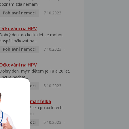
poznám zda nemám...
Pohlavní nemoci
7.10.2023
Očkování na HPV
Dobrý den, do kolika let se mohou
dospělí očkovat na...
Pohlavní nemoci
7.10.2023
Očkování na HPV
Dobrý den, mým dětem je 18 a 20 let.
Chci je nechat...
Pohlavní nemoci
5.10.2023
HPV pozitivní manželka
Dobrý den, manželka po xx letech
přivezla z Východu...
Pohlavní nemoci
5.10.2023