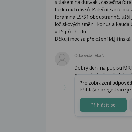
s tlakem na dur.vak , částečná for
bederních disků. Páteřní kanál má 
foramina L5/S1 oboustranně, užší j
ložiskových změn , konus a kauda b
v LS přechodu.
Děkuji moc za přeložení M.Jiřinská
Odpovídá lékař:
Dobrý den, na popisu MR
bederní páteře střední po
Pro zobrazení odpovědi 
Přihlášení/registrace j
Přihlásit se