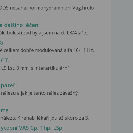
o DDS nesahá. normohydramnion. Vag.hrdlo
a dalšího léčení
bolesti zad byla jsem na ct. L3/4 šíře...
EG
ně celkem dobře modulovaná alfa 10-11 Hz....
 CT.
 L5 I.st. 8 mm, s interartikulární
 páteři
nálezu a jak je tento nález závažný.
 rtg
álezu. K rehab. lékaři jdu až skoro za 3...
lytopní VAS Cp, Thp, LSp