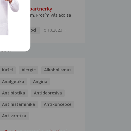
HPV typ 52 u partnerky
Dobrý deň prajem. Prosím Vás ako sa
dá vyliečiť vírus...
Pohlavní nemoci
5.10.2023
MOCI
Kašel
Alergie
Alkoholismus
Analgetika
Angína
Antibiotika
Antidepresiva
Antihistaminika
Antikoncepce
Antivirotika