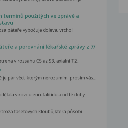
h termínů použitých ve zprávě a
stavu
 osa páteře vybočuje doleva, vrchol
áteře a porovnání lékařské zprávy z 7/
trena v rozsahu C5 az S3, axialni T2...
y
je pár věcí, kterým nerozumím, prosím vás...
dělala virovou encefalitidu a od té doby...
rtroza fasetových kloubů,která působí