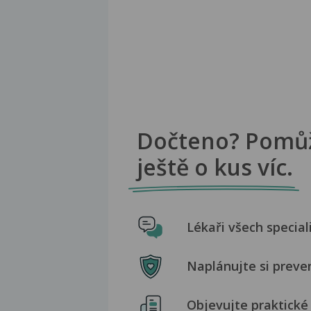
Dočteno? Pomů
ještě o kus víc.
Lékaři všech special
Naplánujte si preve
Objevujte praktické 