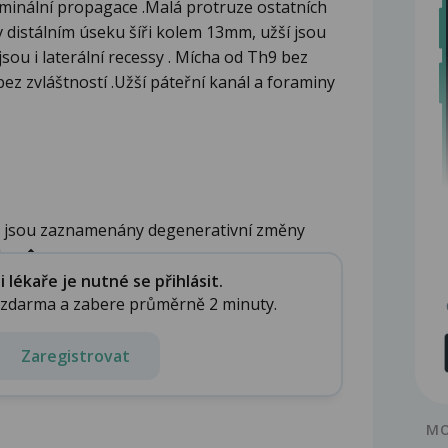
aminální propagace .Malá protruze ostatních
v distálním úseku šíři kolem 13mm, užší jsou
sou i laterální recessy . Mícha od Th9 bez
ez zvláštností .Užší páteřní kanál a foraminy
I jsou zaznamenány degenerativní změny
kro�...
lékaře je nutné se přihlásit.
e zdarma a zabere průměrně 2 minuty.
Zaregistrovat
MO