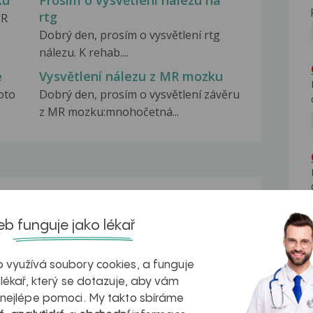
ku
Prosím o vysvětlení nálezu na
rtg
MR
Dobrý den, prosím o vysvětlení rtg
nálezu. K rehab....
e
Vysvětlení nálezu z MR mozku
oto
Dobrý den, prosím o vysvětlení závěru
z MR mozku:mnohočetná...
na zdravá játra?
Myasthenia gravis – vše, co...
b funguje jako lékař
 využívá soubory cookies, a funguje
 lékař, který se dotazuje, aby vám
 nejlépe pomoci. My takto sbíráme
kovatění
Inovativní