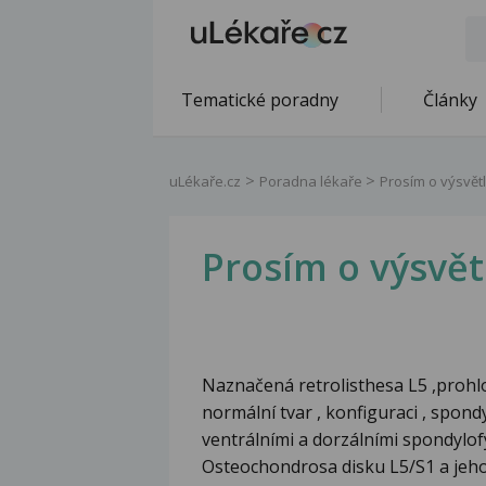
Tematické poradny
Články
uLékaře.cz
Poradna lékaře
Prosím o výsvět
Prosím o výsvět
Naznačená retrolisthesa L5 ,prohl
normální tvar , konfiguraci , spon
ventrálními a dorzálními spondylofy
Osteochondrosa disku L5/S1 a jeho