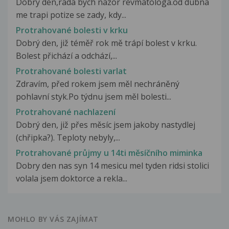
Dobry den,rada bych nazor revmatologa.od dubna
me trapi potize se zady, kdy...
Protrahované bolesti v krku
Dobrý den, již téměř rok mě trápí bolest v krku.
Bolest přichází a odchází,...
Protrahované bolesti varlat
Zdravím, před rokem jsem měl nechráněný
pohlavní styk.Po týdnu jsem měl bolesti...
Protrahované nachlazení
Dobrý den, již přes měsíc jsem jakoby nastydlej
(chřipka?). Teploty nebyly,...
Protrahované průjmy u 14ti měsíčního miminka
Dobry den nas syn 14 mesicu mel tyden ridsi stolici
volala jsem doktorce a rekla...
MOHLO BY VÁS ZAJÍMAT