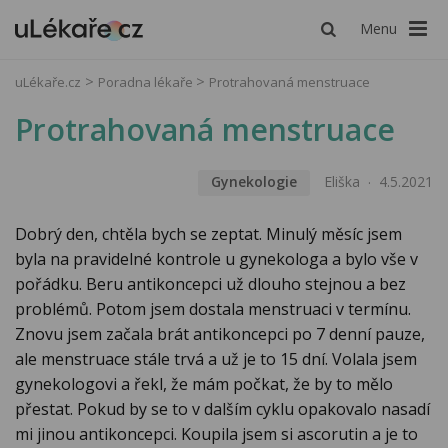
Menu
uLékaře.cz
Poradna lékaře
Protrahovaná menstruace
Protrahovaná menstruace
Gynekologie
Eliška
4.5.2021
Dobrý den, chtěla bych se zeptat. Minulý měsíc jsem
byla na pravidelné kontrole u gynekologa a bylo vše v
pořádku. Beru antikoncepci už dlouho stejnou a bez
problémů. Potom jsem dostala menstruaci v termínu.
Znovu jsem začala brát antikoncepci po 7 denní pauze,
ale menstruace stále trvá a už je to 15 dní. Volala jsem
gynekologovi a řekl, že mám počkat, že by to mělo
přestat. Pokud by se to v dalším cyklu opakovalo nasadí
mi jinou antikoncepci. Koupila jsem si ascorutin a je to