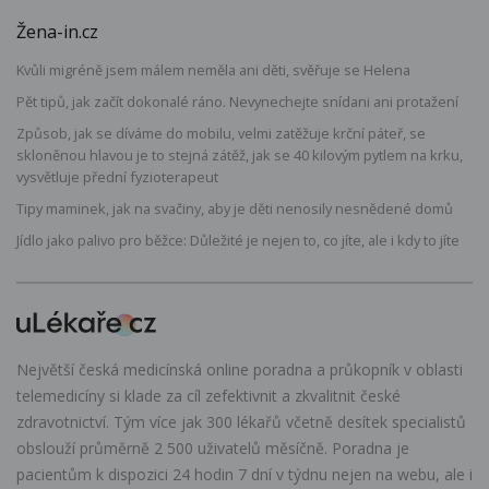
Žena-in.cz
Kvůli migréně jsem málem neměla ani děti, svěřuje se Helena
Pět tipů, jak začít dokonalé ráno. Nevynechejte snídani ani protažení
Způsob, jak se díváme do mobilu, velmi zatěžuje krční páteř, se
skloněnou hlavou je to stejná zátěž, jak se 40 kilovým pytlem na krku,
vysvětluje přední fyzioterapeut
Tipy maminek, jak na svačiny, aby je děti nenosily nesnědené domů
Jídlo jako palivo pro běžce: Důležité je nejen to, co jíte, ale i kdy to jíte
Největší česká medicínská online poradna a průkopník v oblasti
telemedicíny si klade za cíl zefektivnit a zkvalitnit české
zdravotnictví. Tým více jak 300 lékařů včetně desítek specialistů
obslouží průměrně 2 500 uživatelů měsíčně. Poradna je
pacientům k dispozici 24 hodin 7 dní v týdnu nejen na webu, ale i