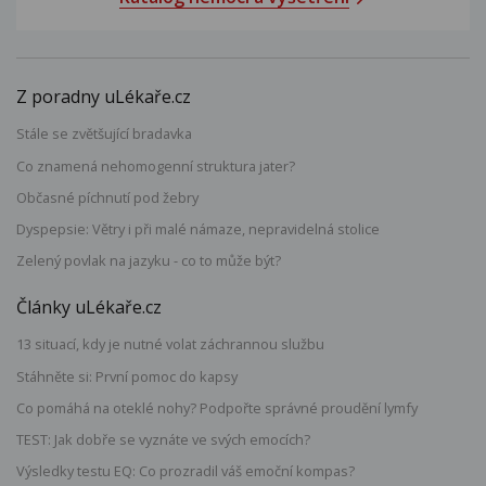
Z poradny uLékaře.cz
Stále se zvětšující bradavka
Co znamená nehomogenní struktura jater?
Občasné píchnutí pod žebry
Dyspepsie: Větry i při malé námaze, nepravidelná stolice
Zelený povlak na jazyku - co to může být?
Články uLékaře.cz
13 situací, kdy je nutné volat záchrannou službu
Stáhněte si: První pomoc do kapsy
Co pomáhá na oteklé nohy? Podpořte správné proudění lymfy
TEST: Jak dobře se vyznáte ve svých emocích?
Výsledky testu EQ: Co prozradil váš emoční kompas?