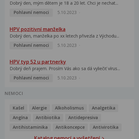
Dobrý den, mým dětem je 18 a 20 let. Chci je nechat...
Pohlavní nemoci
5.10.2023
HPV pozitivní manželka
Dobrý den, manželka po xx letech přivezla z Východu...
Pohlavní nemoci
5.10.2023
HPV typ 52 u partnerky
Dobrý deň prajem. Prosím Vás ako sa dá vyliečiť vírus...
Pohlavní nemoci
5.10.2023
NEMOCI
Kašel
Alergie
Alkoholismus
Analgetika
Angína
Antibiotika
Antidepresiva
Antihistaminika
Antikoncepce
Antivirotika
Katalog nemocí a vyšetření