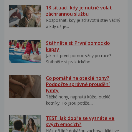
13 situací, kdy je nutné volat
záchrannou službu
Rozpoznat, kdy je zdravotní stav vážný
a kdy už je...
Stáhněte si: První pomoc do
kapsy
Jak mít první pomoc vždy po ruce?
Stáhněte si praktického...
Co pomáhá na oteklé nohy?
Podpořte správné proudění
lymfy
Těžké nohy, napnutá kůže, oteklé
kotníky. To jsou potíže,...
TEST: Jak dobře se vyznáte ve
svých emocích?
Někteří lidé dokážou zachovat klid i ve