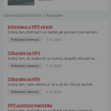
SOUVISEJÍCÍ DOTAZY Z PORADNY
Informace o HPV virech
Dobrý den,chtěl bych se zeptat,jak poznám zda nemám...
Pohlavní nemoci
7.10.2023
Očkování na HPV
Dobrý den, do kolika let se mohou dospělí očkovat na...
Pohlavní nemoci
7.10.2023
Očkování na HPV
Dobrý den, mým dětem je 18 a 20 let. Chci je nechat...
Pohlavní nemoci
5.10.2023
HPV pozitivní manželka
Dobrý den, manželka po xx letech přivezla z Východu...