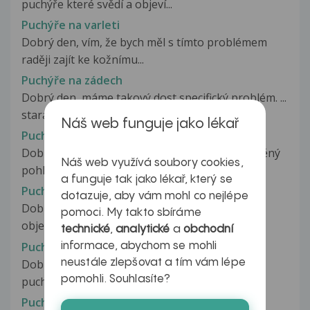
puchýře které svědí a objeví...
Puchýře na varleti
Dobrý den, vím, že bych měl s tímto problémem
raději zajít ke kožnímu...
Puchýře na zádech
Dobrý den, máme takový dost specifický problém. ...
staráme se o ležícího dědečka....
Náš web funguje jako lékař
Puchýře na žaludu
Dobrý den, Asi před 2 měsíci jsem měl nechráněný
Náš web využívá soubory cookies,
pohlavní styk s kamarádkou....
a funguje tak jako lékař, který se
Puchyře po bradavicích
dotazuje, aby vám mohl co nejlépe
Dobrý Den byla jsem na ošetření dvou bradvic
pomoci. My takto sbíráme
objevily se mi puchyře bylo to...
technické
,
analytické
a
obchodní
Puchýře po celém těle
informace, abychom se mohli
neustále zlepšovat a tím vám lépe
Dobrý den, už je tomu asi týden co se i objevují
pomohli. Souhlasíte?
puchýře na těle. Začlo to v...
Puchýře po kousnutí hmyzem