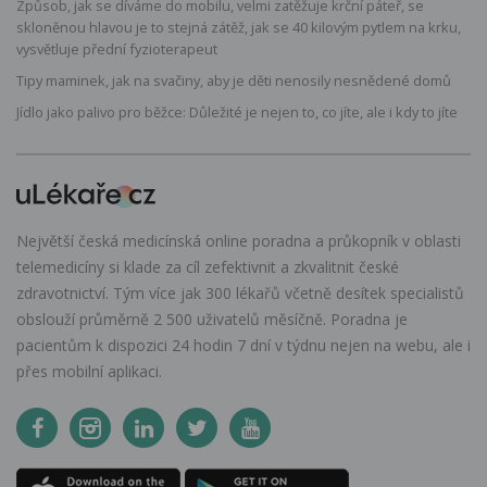
Způsob, jak se díváme do mobilu, velmi zatěžuje krční páteř, se
skloněnou hlavou je to stejná zátěž, jak se 40 kilovým pytlem na krku,
vysvětluje přední fyzioterapeut
Tipy maminek, jak na svačiny, aby je děti nenosily nesnědené domů
Jídlo jako palivo pro běžce: Důležité je nejen to, co jíte, ale i kdy to jíte
Největší česká medicínská online poradna a průkopník v oblasti
telemedicíny si klade za cíl zefektivnit a zkvalitnit české
zdravotnictví. Tým více jak 300 lékařů včetně desítek specialistů
obslouží průměrně 2 500 uživatelů měsíčně. Poradna je
pacientům k dispozici 24 hodin 7 dní v týdnu nejen na webu, ale i
přes mobilní aplikaci.