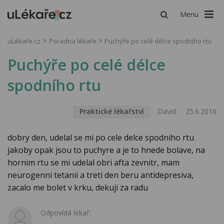
Menu
uLékaře.cz
Poradna lékaře
Puchýře po celé délce spodního rtu
Puchýře po celé délce
spodního rtu
Praktické lékařství
David
25.6.2016
dobry den, udelal se mi po cele delce spodniho rtu
jakoby opak jsou to puchyre a je to hnede bolave, na
hornim rtu se mi udelal obri afta zevnitr, mam
neurogenni tetanii a treti den beru antidepresiva,
zacalo me bolet v krku, dekuji za radu
Odpovídá lékař: