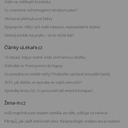
Stále se zvětšující bradavka
Co znamená nehomogenní struktura jater?
Občasné píchnutí pod žebry
Dyspepsie: Větry i při malé námaze, nepravidelná stolice
Zelený povlak na jazyku - co to může být?
Články uLékaře.cz
13 situací, kdy je nutné volat záchrannou službu
Stáhněte si: První pomoc do kapsy
Co pomáhá na oteklé nohy? Podpořte správné proudění lymfy
TEST: Jak dobře se vyznáte ve svých emocích?
Výsledky testu EQ: Co prozradil váš emoční kompas?
Žena-in.cz
Kvůli migréně jsem málem neměla ani děti, svěřuje se Helena
Pět tipů, jak začít dokonalé ráno. Nevynechejte snídani ani protažení