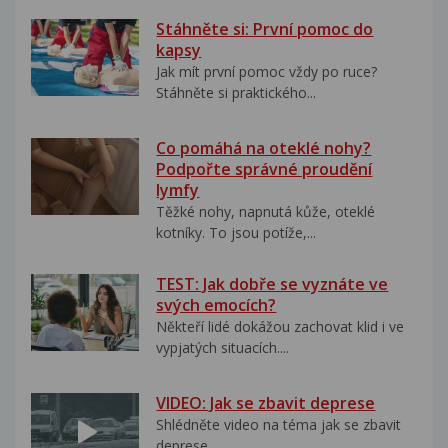
Stáhněte si: První pomoc do
kapsy
Jak mít první pomoc vždy po ruce?
Stáhněte si praktického...
Co pomáhá na oteklé nohy?
Podpořte správné proudění
lymfy
Těžké nohy, napnutá kůže, oteklé
kotníky. To jsou potíže,...
TEST: Jak dobře se vyznáte ve
svých emocích?
Někteří lidé dokážou zachovat klid i ve
vypjatých situacích....
VIDEO: Jak se zbavit deprese
Shlédněte video na téma jak se zbavit
deprese..