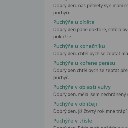
Dobrý den, náš pětiletý syn mám c
puchýře....
Puchýře u dítěte
Dobrý den pane doktore, chtěla byc
pokožce...
Puchýře u konečníku
Dobrý den, chtěl bych se zeptat mám
Puchýře u kořene penisu
Dobrý den chtěl bych se zeptat pře
puchýř....
Puchýře v oblasti vulvy
Dobrý den, měla jsem nechráněný sex
Puchýře v obličeji
Dobrý den, již čtvrtý rok mne trápí r
Puchýře v třísle