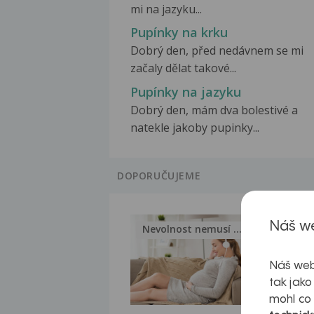
mi na jazyku...
Pupínky na krku
Dobrý den, před nedávnem se mi
začaly dělat takové...
Pupínky na jazyku
Dobrý den, mám dva bolestivé a
natekle jakoby pupinky...
DOPORUČUJEME
Náš we
Nevolnost nemusí být nutnou...
Jak 
Náš web
tak jako
mohl co