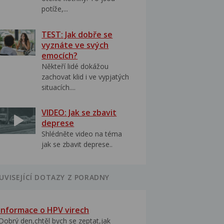
potíže,...
TEST: Jak dobře se
vyznáte ve svých
emocích?
Někteří lidé dokážou
zachovat klid i ve vypjatých
situacích....
VIDEO: Jak se zbavit
deprese
Shlédněte video na téma
jak se zbavit deprese..
UVISEJÍCÍ DOTAZY Z PORADNY
Informace o HPV virech
Dobrý den,chtěl bych se zeptat,jak