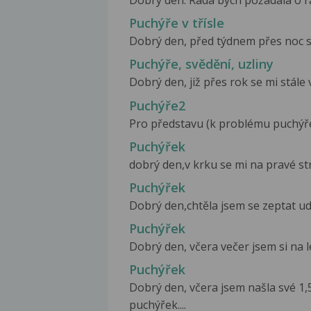
Dobrý den. Ráda bych požádala o rad
Puchýře v třísle
Dobrý den, před týdnem přes noc se 
Puchýře, svědění, uzliny
Dobrý den, již přes rok se mi stále 
Puchýře2
Pro představu (k problému puchýře) 
Puchýřek
dobrý den,v krku se mi na pravé str
Puchýřek
Dobrý den,chtěla jsem se zeptat udě
Puchýřek
Dobrý den, včera večer jsem si na l
Puchýřek
Dobrý den, včera jsem našla své 1,5
puchýřek....