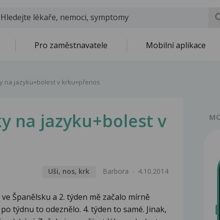
Pro zaměstnavatele
Mobilní aplikace
y na jazyku+bolest v krku+přenos
y na jazyku+bolest v
MO
Uši, nos, krk
Barbora
4.10.2014
 ve Španělsku a 2. týden mě začalo mírně
, po týdnu to odeznělo. 4. týden to samé. Jinak,