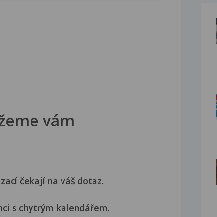
žeme vám
izací čekají na váš dotaz.
nci s chytrým kalendářem.