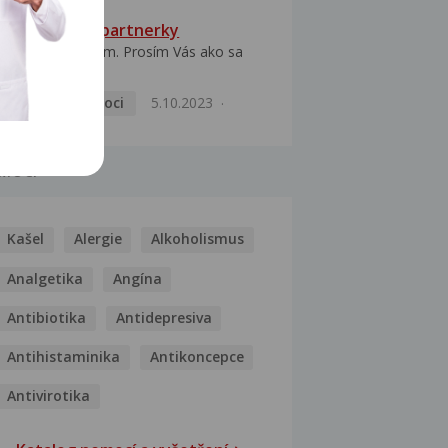
HPV typ 52 u partnerky
Dobrý deň prajem. Prosím Vás ako sa
dá vyliečiť vírus...
Pohlavní nemoci
5.10.2023
MOCI
Kašel
Alergie
Alkoholismus
Analgetika
Angína
Antibiotika
Antidepresiva
Antihistaminika
Antikoncepce
Antivirotika