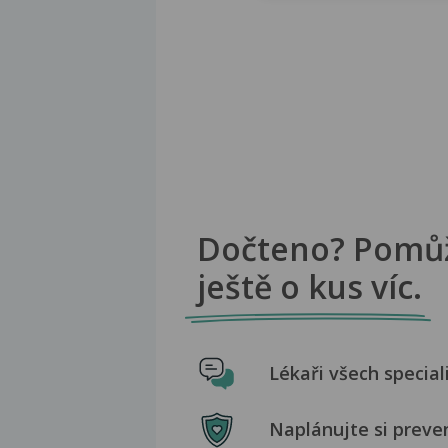
Dočteno? Pomů
ještě o kus víc.
Lékaři všech special
Naplánujte si preve