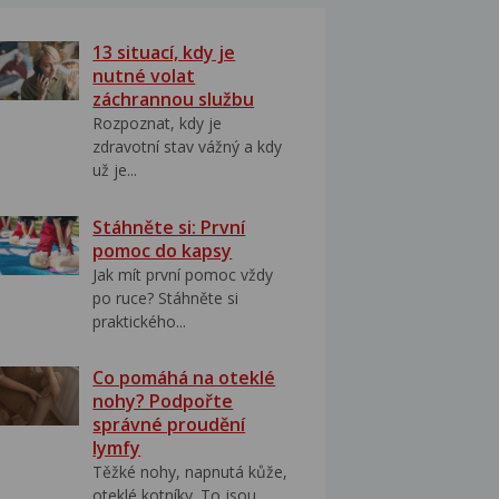
13 situací, kdy je
nutné volat
záchrannou službu
Rozpoznat, kdy je
zdravotní stav vážný a kdy
už je...
Stáhněte si: První
pomoc do kapsy
Jak mít první pomoc vždy
po ruce? Stáhněte si
praktického...
Co pomáhá na oteklé
nohy? Podpořte
správné proudění
lymfy
Těžké nohy, napnutá kůže,
oteklé kotníky. To jsou