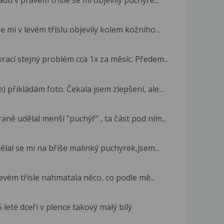
u v pravém trisle se mi objevily puchýře...
mi v levém tříslu objevily kolem kožního...
vrací stejný problém cca 1x za měsíc. Předem...
přikládám foto. Čekala jsem zlepšení, ale...
aně udělal menší "puchýř" , ta část pod ním...
lal se mi na břiše malinký puchyrek,jsem...
evém třísle nahmatala něco, co podle mě...
 leté dceři v plence takový malý bílý