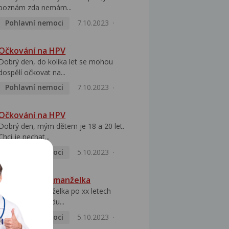
poznám zda nemám...
Pohlavní nemoci
7.10.2023
Očkování na HPV
Dobrý den, do kolika let se mohou
dospělí očkovat na...
Pohlavní nemoci
7.10.2023
Očkování na HPV
Dobrý den, mým dětem je 18 a 20 let.
Chci je nechat...
Pohlavní nemoci
5.10.2023
HPV pozitivní manželka
Dobrý den, manželka po xx letech
přivezla z Východu...
Pohlavní nemoci
5.10.2023