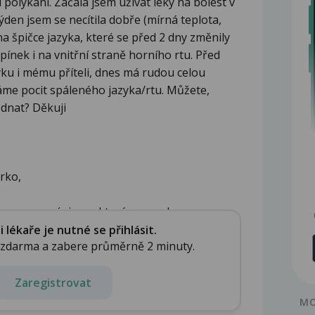
 polykání. Začala jsem užívat léky na bolest v
 týden jsem se necítila dobře (mírná teplota,
na špičce jazyka, které se před 2 dny změnily
pínek i na vnitřní straně horního rtu. Před
yku i mému příteli, dnes má rudou celou
áme pocit spáleného jazyka/rtu. Můžete,
ednat? Děkuji
rko,
 o sezonní virosu,která se snadno...
lékaře je nutné se přihlásit.
e zdarma a zabere průměrně 2 minuty.
Zaregistrovat
MO