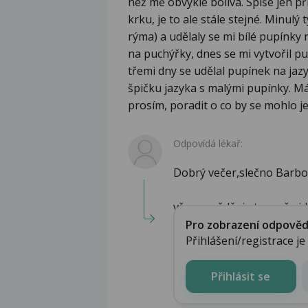
než mě obvykle bolívá. Spíše jen při
krku, je to ale stále stejné. Minulý
rýma) a udělaly se mi bílé pupínky 
na puchýřky, dnes se mi vytvořil pu
třemi dny se udělal pupínek na jaz
špičku jazyka s malými pupínky. M
prosím, poradit o co by se mohlo j
Odpovídá lékař:
Dobrý večer,slečno Barbo
vše nasvědčuje tomu,že jde
Pro zobrazení odpovědi 
Přihlášení/registrace j
Přihlásit se