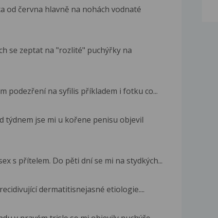
ca od června hlavně na nohách vodnaté
h se zeptat na "rozlité" puchýřky na
 podezření na syfilis příkladem i fotku co...
d týdnem jse mi u kořene penisu objevil
 s přítelem. Do pěti dní se mi na stydkých...
ecidivující dermatitisnejasné etiologie....