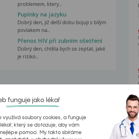
problemem, ktery...
Pupínky na jazyku
Dobrý den, již delší dobu bojuji s bilým
povlakem na...
Přenos HIV při zubním ošetření
Dobrý den, chtěla bych se zeptat, jaké
je riziko...
b funguje jako lékař
na zdravá játra?
Myasthenia gravis – vše, co...
 využívá soubory cookies, a funguje
 lékař, který se dotazuje, aby vám
 nejlépe pomoci. My takto sbíráme