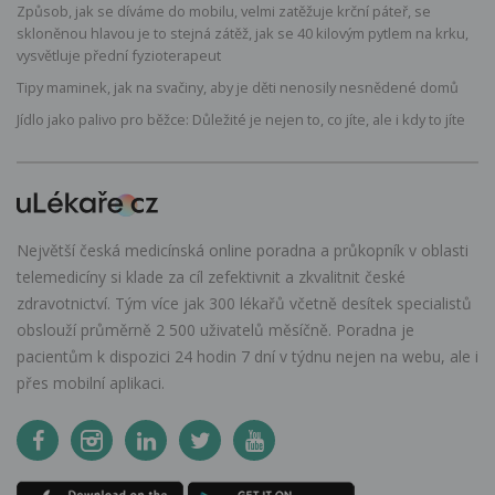
Způsob, jak se díváme do mobilu, velmi zatěžuje krční páteř, se
skloněnou hlavou je to stejná zátěž, jak se 40 kilovým pytlem na krku,
vysvětluje přední fyzioterapeut
Tipy maminek, jak na svačiny, aby je děti nenosily nesnědené domů
Jídlo jako palivo pro běžce: Důležité je nejen to, co jíte, ale i kdy to jíte
Největší česká medicínská online poradna a průkopník v oblasti
telemedicíny si klade za cíl zefektivnit a zkvalitnit české
zdravotnictví. Tým více jak 300 lékařů včetně desítek specialistů
obslouží průměrně 2 500 uživatelů měsíčně. Poradna je
pacientům k dispozici 24 hodin 7 dní v týdnu nejen na webu, ale i
přes mobilní aplikaci.