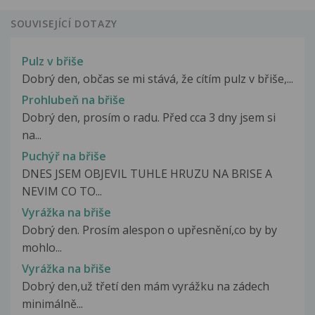
SOUVISEJÍCÍ DOTAZY
Pulz v břiše
Dobrý den, občas se mi stává, že cítím pulz v břiše,...
Prohlubeň na břiše
Dobrý den, prosím o radu. Před cca 3 dny jsem si
na...
Puchýř na břiše
DNES JSEM OBJEVIL TUHLE HRUZU NA BRISE A
NEVIM CO TO...
Vyrážka na břiše
Dobrý den. Prosím alespon o upřesnění,co by by
mohlo...
Vyrážka na břiše
Dobrý den,už třetí den mám vyrážku na zádech
minimálně...