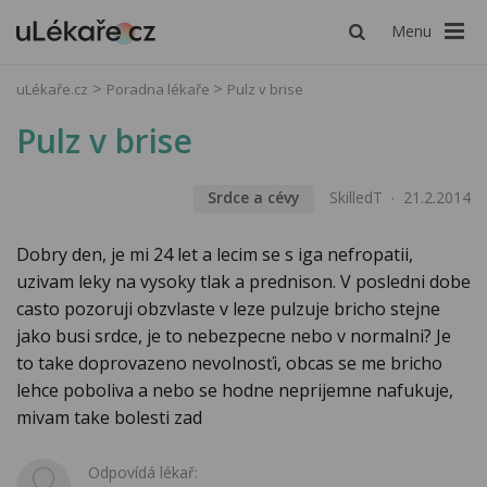
Menu
uLékaře.cz
Poradna lékaře
Pulz v brise
Pulz v brise
Srdce a cévy
SkilledT
21.2.2014
Dobry den, je mi 24 let a lecim se s iga nefropatii,
uzivam leky na vysoky tlak a prednison. V posledni dobe
casto pozoruji obzvlaste v leze pulzuje bricho stejne
jako busi srdce, je to nebezpecne nebo v normalni? Je
to take doprovazeno nevolnosťi, obcas se me bricho
lehce poboliva a nebo se hodne neprijemne nafukuje,
mivam take bolesti zad
Odpovídá lékař: