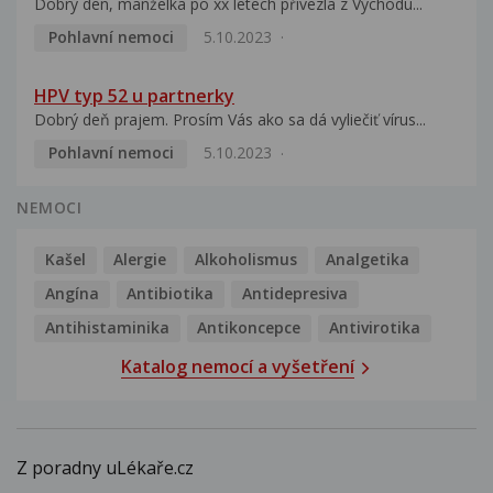
Dobrý den, manželka po xx letech přivezla z Východu...
Pohlavní nemoci
5.10.2023
HPV typ 52 u partnerky
Dobrý deň prajem. Prosím Vás ako sa dá vyliečiť vírus...
Pohlavní nemoci
5.10.2023
NEMOCI
Kašel
Alergie
Alkoholismus
Analgetika
Angína
Antibiotika
Antidepresiva
Antihistaminika
Antikoncepce
Antivirotika
Katalog nemocí a vyšetření
Z poradny uLékaře.cz