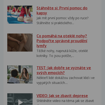
Stáhněte si: První pomoc do
kapsy
Jak mít první pomoc vždy po ruce?
Stáhněte si praktického...
Co pomáhá na oteklé nohy?
Podpořte správné proudění
lymfy
Těžké nohy, napnutá kůže, oteklé
kotníky. To jsou potíže,...
TEST: Jak dobře se vyznáte ve
svých emocích?
Někteří lidé dokážou zachovat klid i ve
vypjatých situacích....
VIDEO: Jak se zbavit deprese
Shlédněte video na téma jak se zbavit