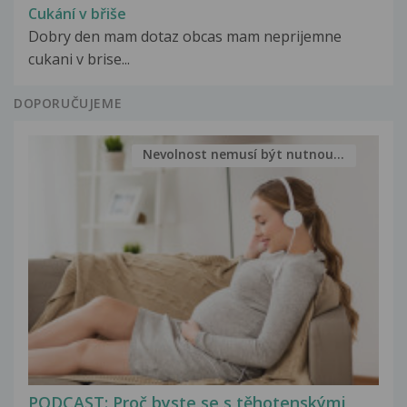
Cukání v břiše
Dobry den mam dotaz obcas mam neprijemne
cukani v brise...
DOPORUČUJEME
Nevolnost nemusí být nutnou...
PODCAST: Proč byste se s těhotenskými