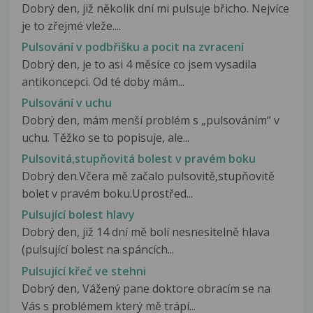
Dobrý den, již několik dní mi pulsuje břicho. Nejvíce
je to zřejmé vleže....
Pulsování v podbřišku a pocit na zvracení
Dobrý den, je to asi 4 měsíce co jsem vysadila
antikoncepci. Od té doby mám...
Pulsování v uchu
Dobrý den, mám menší problém s „pulsováním“ v
uchu. Těžko se to popisuje, ale...
Pulsovitá,stupňovitá bolest v pravém boku
Dobrý den.Včera mě začalo pulsovitě,stupňovitě
bolet v pravém boku.Uprostřed...
Pulsující bolest hlavy
Dobrý den, již 14 dní mě bolí nesnesitelně hlava
(pulsující bolest na spáncích...
Pulsující křeč ve stehni
Dobrý den, Vážený pane doktore obracím se na
Vás s problémem který mě trápí...