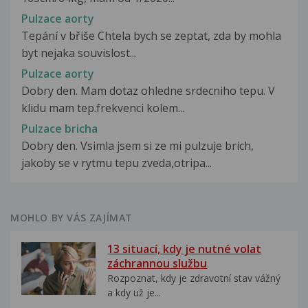
Pulzace aorty
Tepání v břiše Chtela bych se zeptat, zda by mohla
byt nejaka souvislost...
Pulzace aorty
Dobry den. Mam dotaz ohledne srdecniho tepu. V
klidu mam tep.frekvenci kolem...
Pulzace bricha
Dobry den. Vsimla jsem si ze mi pulzuje brich,
jakoby se v rytmu tepu zveda,otripa...
MOHLO BY VÁS ZAJÍMAT
13 situací, kdy je nutné volat
záchrannou službu
Rozpoznat, kdy je zdravotní stav vážný
a kdy už je...