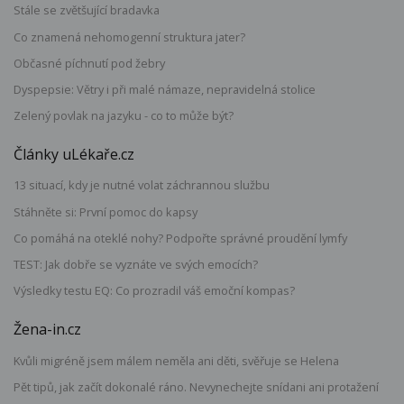
Stále se zvětšující bradavka
Co znamená nehomogenní struktura jater?
Občasné píchnutí pod žebry
Dyspepsie: Větry i při malé námaze, nepravidelná stolice
Zelený povlak na jazyku - co to může být?
Články uLékaře.cz
13 situací, kdy je nutné volat záchrannou službu
Stáhněte si: První pomoc do kapsy
Co pomáhá na oteklé nohy? Podpořte správné proudění lymfy
TEST: Jak dobře se vyznáte ve svých emocích?
Výsledky testu EQ: Co prozradil váš emoční kompas?
Žena-in.cz
Kvůli migréně jsem málem neměla ani děti, svěřuje se Helena
Pět tipů, jak začít dokonalé ráno. Nevynechejte snídani ani protažení