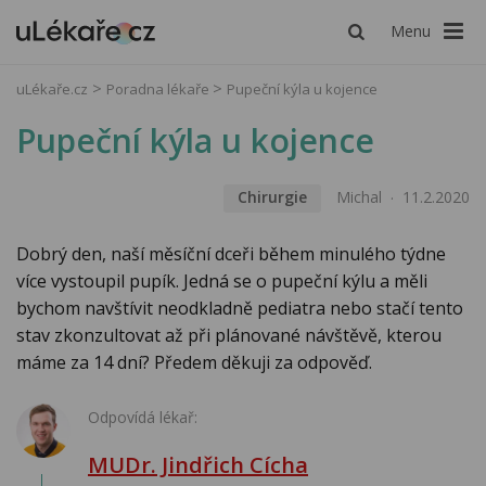
Menu
uLékaře.cz
Poradna lékaře
Pupeční kýla u kojence
Pupeční kýla u kojence
Chirurgie
Michal
11.2.2020
Dobrý den, naší měsíční dceři během minulého týdne
více vystoupil pupík. Jedná se o pupeční kýlu a měli
bychom navštívit neodkladně pediatra nebo stačí tento
stav zkonzultovat až při plánované návštěvě, kterou
máme za 14 dní? Předem děkuji za odpověď.
Odpovídá lékař:
MUDr. Jindřich Cícha