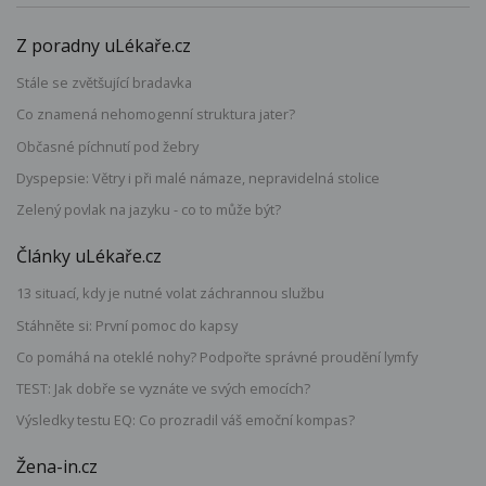
Z poradny uLékaře.cz
Stále se zvětšující bradavka
Co znamená nehomogenní struktura jater?
Občasné píchnutí pod žebry
Dyspepsie: Větry i při malé námaze, nepravidelná stolice
Zelený povlak na jazyku - co to může být?
Články uLékaře.cz
13 situací, kdy je nutné volat záchrannou službu
Stáhněte si: První pomoc do kapsy
Co pomáhá na oteklé nohy? Podpořte správné proudění lymfy
TEST: Jak dobře se vyznáte ve svých emocích?
Výsledky testu EQ: Co prozradil váš emoční kompas?
Žena-in.cz