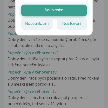
Dobrý den. Poprosila bych vas o reakci . Syn má od
narození pupečníkovou kýlu,...
Souhlasím
Pupeční kýla u ročního dítěte
Dobrý den, dceři při roční prohlídce byla zjišťěna
Nesouhlasím
Nastavení
pupeční kýla. Malá, pupíček...
Pupeční kýla v těhotenství
Dobrý den, vím že se na podobný problém už pár
lidí ptalo, ale nedá mi to abych...
Pupeční kýla v těhotenství
Dobrý den,chtěla bych se zeptat.před 2 lety mi byla
zjištěna pupeční kyla asi...
Pupeční kýla v těhotenství
Dobrý den, ráda bych požádala o radu. Před rokem
a 3 měsíci jsem porodila a...
Pupeční kýla v těhotenství
Dobrý den, sem zhruba rok a pul po operaci
pupeční kýly, teď sem v 11.týdnu...