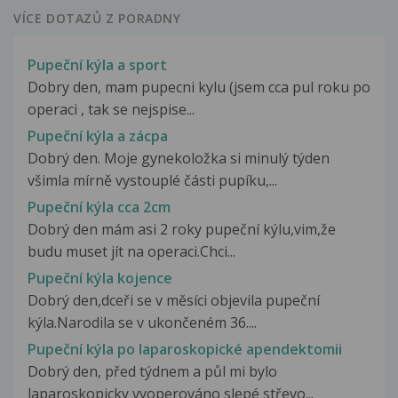
VÍCE DOTAZŮ Z PORADNY
Pupeční kýla a sport
Dobry den, mam pupecni kylu (jsem cca pul roku po
operaci , tak se nejspise...
Pupeční kýla a zácpa
Dobrý den. Moje gynekoložka si minulý týden
všimla mírně vystouplé části pupíku,...
Pupeční kýla cca 2cm
Dobrý den mám asi 2 roky pupeční kýlu,vim,že
budu muset jít na operaci.Chci...
Pupeční kýla kojence
Dobrý den,dceři se v měsíci objevila pupeční
kýla.Narodila se v ukončeném 36....
Pupeční kýla po laparoskopické apendektomii
Dobrý den, před týdnem a půl mi bylo
laparoskopicky vyoperováno slepé střevo...