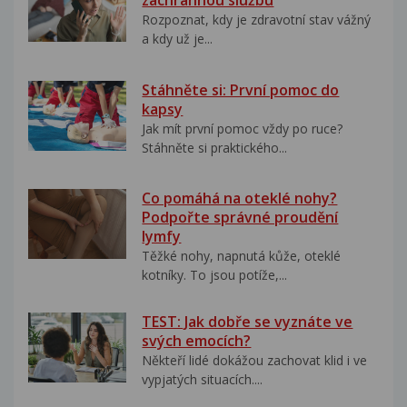
záchrannou službu
Rozpoznat, kdy je zdravotní stav vážný
a kdy už je...
Stáhněte si: První pomoc do
kapsy
Jak mít první pomoc vždy po ruce?
Stáhněte si praktického...
Co pomáhá na oteklé nohy?
Podpořte správné proudění
lymfy
Těžké nohy, napnutá kůže, oteklé
kotníky. To jsou potíže,...
TEST: Jak dobře se vyznáte ve
svých emocích?
Někteří lidé dokážou zachovat klid i ve
vypjatých situacích....