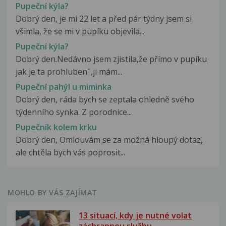
Pupeční kýla?
Dobrý den, je mi 22 let a před pár týdny jsem si
všimla, že se mi v pupíku objevila...
Pupeční kýla?
Dobrý den.Nedávno jsem zjistila,že přímo v pupíku
jak je ta prohlubenˇ,ji mám...
Pupeční pahýl u miminka
Dobrý den, ráda bych se zeptala ohledně svého
týdenního synka. Z porodnice...
Pupečník kolem krku
Dobrý den, Omlouvám se za možná hloupý dotaz,
ale chtěla bych vás poprosit...
MOHLO BY VÁS ZAJÍMAT
13 situací, kdy je nutné volat