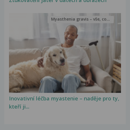
Ztukovatění jater v datech a obrazech
Myasthenia gravis – vše, co...
Inovativní léčba myastenie – naděje pro ty,
kteří ji...