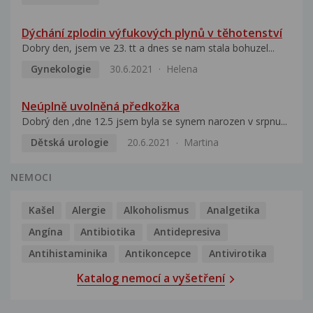
Dýchání zplodin výfukových plynů v těhotenství
Dobry den, jsem ve 23. tt a dnes se nam stala bohuzel...
Gynekologie
30.6.2021
Helena
Neúplně uvolněná předkožka
Dobrý den ,dne 12.5 jsem byla se synem narozen v srpnu...
Dětská urologie
20.6.2021
Martina
NEMOCI
Kašel
Alergie
Alkoholismus
Analgetika
Angína
Antibiotika
Antidepresiva
Antihistaminika
Antikoncepce
Antivirotika
Katalog nemocí a vyšetření