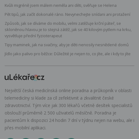
Kvůli migréně jsem málem neměla ani děti, svěřuje se Helena
Pět tipů, jak začít dokonalé ráno. Nevynechejte snídani ani protažení
Způsob, jak se díváme do mobilu, velmi zatěžuje krční páteř, se
skloněnou hlavou je to stejná zátěž, jak se 40 kilovým pytlem na krku,
vysvětluje přední fyzioterapeut
Tipy maminek, jak na svačiny, aby je děti nenosily nesnědené domů
Jídlo jako palivo pro běžce: Důležité je nejen to, co jíte, ale i kdy to jíte
Největší česká medicínská online poradna a průkopník v oblasti
telemedicíny si klade za cíl zefektivnit a zkvalitnit české
zdravotnictví. Tým více jak 300 lékařů včetně desítek specialistů
obslouží průměrně 2 500 uživatelů měsíčně. Poradna je
pacientům k dispozici 24 hodin 7 dní v týdnu nejen na webu, ale i
přes mobilní aplikaci.