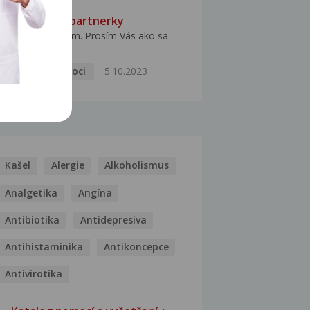
HPV typ 52 u partnerky
Dobrý deň prajem. Prosím Vás ako sa
dá vyliečiť vírus...
Pohlavní nemoci
5.10.2023
MOCI
Kašel
Alergie
Alkoholismus
Analgetika
Angína
Antibiotika
Antidepresiva
Antihistaminika
Antikoncepce
Antivirotika