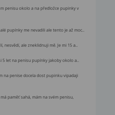
m penisu okolo a na předložce pupinky v
é pupínky me nevadili ale tento je až moc...
nesvědí, ale zneklidnuji mě. Je mi 15 a...
i 5 let na penisu pupínky jakoby okolo a...
m na penise docela dost pupinku vipadaji
m má paměť sahá, mám na svém penisu,