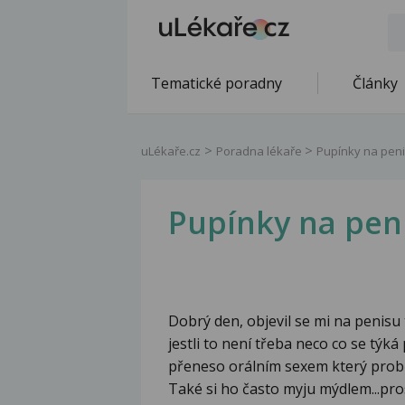
Tematické poradny
Články
uLékaře.cz
Poradna lékaře
Pupínky na pen
Pupínky na pen
Dobrý den, objevil se mi na penisu
jestli to není třeba neco co se týk
přeneso orálním sexem který probě
Také si ho často myju mýdlem...pro