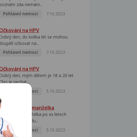
poznám zda nemám...
Pohlavní nemoci
7.10.2023
Očkování na HPV
Dobrý den, do kolika let se mohou
dospělí očkovat na...
Pohlavní nemoci
7.10.2023
Očkování na HPV
Dobrý den, mým dětem je 18 a 20 let.
Chci je nechat...
Pohlavní nemoci
5.10.2023
HPV pozitivní manželka
Dobrý den, manželka po xx letech
přivezla z Východu...
Pohlavní nemoci
5.10.2023