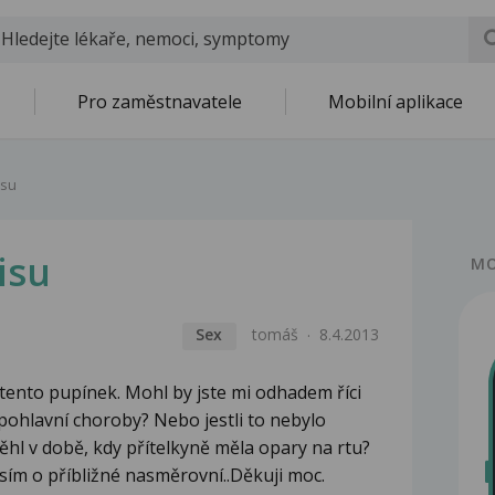
Pro zaměstnavatele
Mobilní aplikace
isu
isu
MO
Sex
tomáš
8.4.2013
 tento pupínek. Mohl by jste mi odhadem říci
á pohlavní choroby? Nebo jestli to nebylo
hl v době, kdy přítelkyně měla opary na rtu?
sím o příbližné nasměrovní..Děkuji moc.