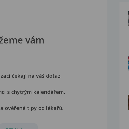
žeme vám
izací čekají na váš dotaz.
nci s chytrým kalendářem.
a ověřené tipy od lékařů.