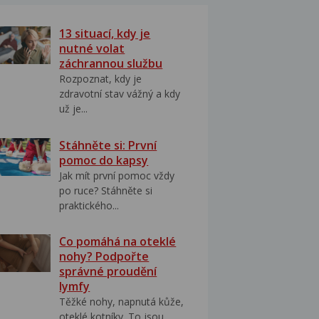
13 situací, kdy je
nutné volat
záchrannou službu
Rozpoznat, kdy je
zdravotní stav vážný a kdy
už je...
Stáhněte si: První
pomoc do kapsy
Jak mít první pomoc vždy
po ruce? Stáhněte si
praktického...
Co pomáhá na oteklé
nohy? Podpořte
správné proudění
lymfy
Těžké nohy, napnutá kůže,
oteklé kotníky. To jsou