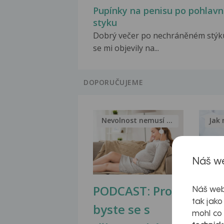
Pupínky na penisu po pohlav
styku
Dobrý večer po nechráněném stýk
se mi objevily na...
DOPORUČUJEME
Nevolnost nemusí být nutnou...
Jak 
Náš we
PODCAST: Proč
Ztu
Náš web
tak jako
byste se s
jate
mohl co