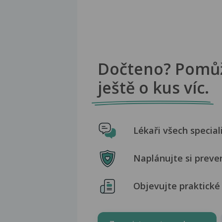
Dočteno? Pomů
ještě o kus víc.
Lékaři všech special
Naplánujte si preve
Objevujte praktické 