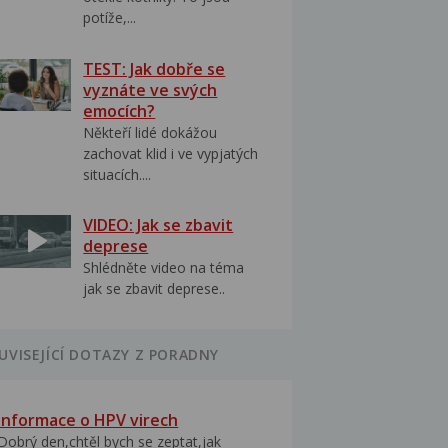
potíže,...
TEST: Jak dobře se
vyznáte ve svých
emocích?
Někteří lidé dokážou
zachovat klid i ve vypjatých
situacích....
VIDEO: Jak se zbavit
deprese
Shlédněte video na téma
jak se zbavit deprese..
UVISEJÍCÍ DOTAZY Z PORADNY
Informace o HPV virech
Dobrý den,chtěl bych se zeptat,jak