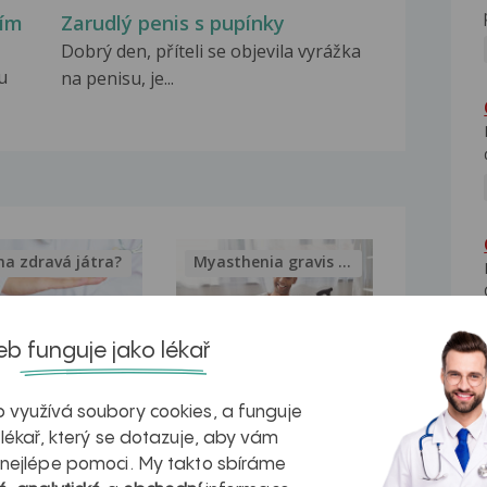
ním
Zarudlý penis s pupínky
Dobrý den, příteli se objevila vyrážka
u
na penisu, je...
na zdravá játra?
Myasthenia gravis – vše, co...
b funguje jako lékař
kovatění
Inovativní
 využívá soubory cookies, a funguje
 lékař, který se dotazuje, aby vám
r v datech a
léčba
 nejlépe pomoci. My takto sbíráme