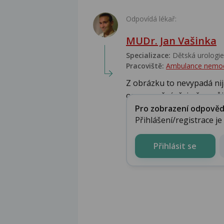
Odpovídá lékař:
MUDr. Jan Vašinka
Specializace:
Dětská urologie,
Pracoviště:
Ambulance nemo
Z obrázku to nevypadá ni
onemocnění zřejmě nepůjde
Pro zobrazení odpovědi 
Přihlášení/registrace j
Přihlásit se