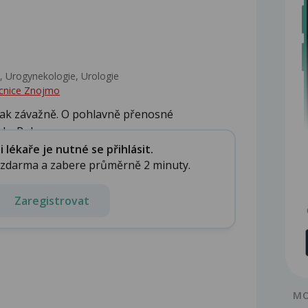
 Urogynekologie, Urologie‎
cnice Znojmo
jak závažně. O pohlavně přenosné
. Pok...
lékaře je nutné se přihlásit.
e zdarma a zabere průměrně 2 minuty.
Zaregistrovat
MO