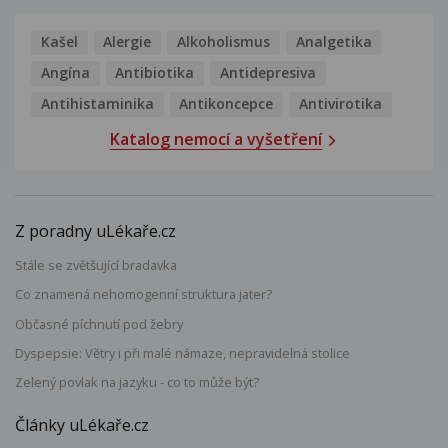
Kašel
Alergie
Alkoholismus
Analgetika
Angína
Antibiotika
Antidepresiva
Antihistaminika
Antikoncepce
Antivirotika
Katalog nemocí a vyšetření
Z poradny uLékaře.cz
Stále se zvětšující bradavka
Co znamená nehomogenní struktura jater?
Občasné píchnutí pod žebry
Dyspepsie: Větry i při malé námaze, nepravidelná stolice
Zelený povlak na jazyku - co to může být?
Články uLékaře.cz