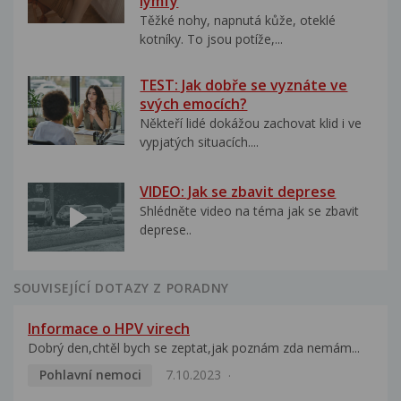
lymfy
Těžké nohy, napnutá kůže, oteklé
kotníky. To jsou potíže,...
TEST: Jak dobře se vyznáte ve
svých emocích?
Někteří lidé dokážou zachovat klid i ve
vypjatých situacích....
VIDEO: Jak se zbavit deprese
Shlédněte video na téma jak se zbavit
deprese..
SOUVISEJÍCÍ DOTAZY Z PORADNY
Informace o HPV virech
Dobrý den,chtěl bych se zeptat,jak poznám zda nemám...
Pohlavní nemoci
7.10.2023