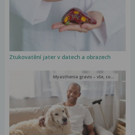
Ztukovatění jater v datech a obrazech
Myasthenia gravis – vše, co...