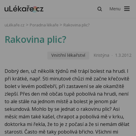
Menu
uLékaře.cz
Poradna lékaře
Rakovina plic?
Rakovina plic?
Vnitřní lékařství
Kristýna
1.3.2012
Dobrý den, už několik týdnů mě trápí bolest na hrudi. I
při krátké, např. 5ti minutové chůzi mě začne křečovitě
bolet v levém podžebří, při zastavení se ale okamžitě
zlepší. Přes den mě občas tupě pobolívá na hrudi, není
to ale stále na jednom místě a bolest je jenom pár
sekundová. Mohlo by se jednat o rakovinu plic? Asi
měsíc mám také kašel, chrapot a pobolívá mě v krku,
doktorka mi řekla, že to je z počasí a že si nemám dělat
starosti. Často mě taky pobolívá břicho. Všichni mi