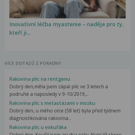
Inovativní léčba myastenie – naděje pro ty,
kteří ji...
VÍCE DOTAZŮ Z PORADNY
Rakovina plic na rentgenu
Dobrý den,měla jsem zápal plic ve 3 letech a
podruhé a naposledy v 9-10/2019,...
Rakovina plic s metastázami v mozku
Dobrý den, u mého otce (58 let) byla před týdnem
diagnostikována rakovina...
Rakovina plic u exkuřáka
Dobrý den. Kouřil jsem asi dva roky. Nyní již skoro