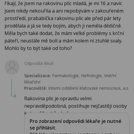
říkají, že jsem na rakovinu plic mladá, je mi 16 a navíc
jsem nikdy nekouřila a ani nepobývám v zakouřeném
prostředí, prababička rakovinu plic ale před pár lety
prodělala a já se tedy bojím, abych ji neměla dědičně.
Měla bych také dodat, že mám velké problémy s krční
páteří, neustále mě bolí a mám kolem ní ztuhlé svaly.
Mohlo by to být také od toho?
Odpovídá lékař:
Specializace:
Farmakologie‎, Nefrologie, Vnitřní
lékařství
Pracoviště:
Interní oddělení Klatovské nemocnice, a.s.
Rakovina plic je opravdu velmi
nepravděpodobná, postihuje nejčastěji osoby
kolem 60 roků - kuř...
Pro zobrazení odpovědi lékaře je nutné
se přihlásit.