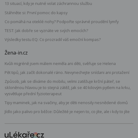
13 situací, kdy je nutné volat záchrannou službu
Stáhněte si: První pomoc do kapsy
Co pomáhá na oteklé nohy? Podpořte správné proudění lymfy
TEST: Jak dobře se vyznáte ve svých emocích?
Výsledky testu EQ: Co prozradil váš emoční kompas?
Žena-in.cz
Kvůli migréně jsem málem neměla ani děti, svěřuje se Helena
Pět tipů, jak začít dokonalé ráno. Nevynechejte snídani ani protažení
Způsob, jak se díváme do mobilu, velmi zatěžuje krční páteř, se
skloněnou hlavou je to stejná zátěž, jak se 40 kilovým pytlem na krku,
vysvětluje přední fyzioterapeut
Tipy maminek, jak na svačiny, aby je děti nenosily nesnědené domů
Jídlo jako palivo pro běžce: Důležité je nejen to, co jíte, ale i kdy to jíte