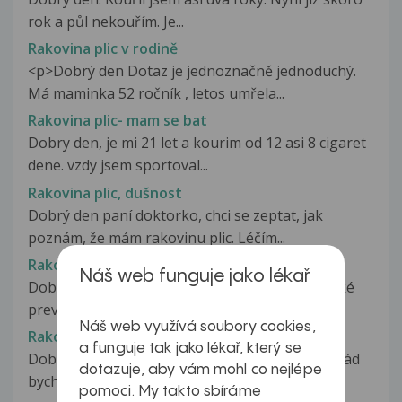
rok a půl nekouřím. Je...
Rakovina plic v rodině
<p>Dobrý den Dotaz je jednoznačně jednoduchý.
Má maminka 52 ročník , letos umřela...
Rakovina plic- mam se bat
Dobry den, je mi 21 let a kourim od 12 asi 8 cigaret
dene. vzdy jsem sportoval...
Rakovina plic, dušnost
Dobrý den paní doktorko, chci se zeptat, jak
poznám, že mám rakovinu plic. Léčím...
Rakovina plic, screening
Náš web funguje jako lékař
Dobrý den, Jsem kuřák. Mohu podstoupit nějaké
preventivní vyšetření plic, abych...
Náš web využívá soubory cookies,
Rakovina plic?
a funguje tak jako lékař, který se
Dobrý den, jsem mladý kluk ve věku 18-ti let a rád
dotazuje, aby vám mohl co nejlépe
bych se zeptal zda-li mohu...
pomoci. My takto sbíráme