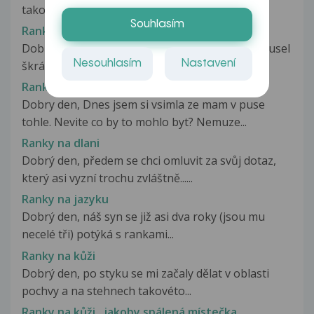
takovú ranku s bielym flekom v...
Souhlasím
Ranka v puse
Dobrý den, v puse pod dolní dvojkou jsem se musel
Nesouhlasím
Nastavení
škrábnout či nevím jak se...
Ranka v ústech, syfilis ?
Dobry den, Dnes jsem si vsimla ze mam v puse
tohle. Nevite co by to mohlo byt? Nemuze...
Ranky na dlani
Dobrý den, předem se chci omluvit za svůj dotaz,
který asi vyzní trochu zvláštně......
Ranky na jazyku
Dobrý den, náš syn se již asi dva roky (jsou mu
necelé tři) potýká s rankami...
Ranky na kůži
Dobrý den, po styku se mi začaly dělat v oblasti
pochvy a na stehnech takovéto...
Ranky na kůži , jakoby spálená místečka