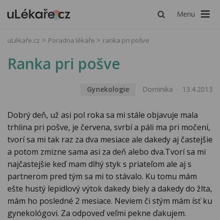
Menu
uLékaře.cz
Poradna lékaře
ranka pri pošve
Ranka pri pošve
Gynekologie
Dominika
13.4.2013
Dobrý deň, už asi pol roka sa mi stále objavuje mala
trhlina pri pošve, je červena, svrbí a páli ma pri močení,
tvorí sa mi tak raz za dva mesiace ale dakedy aj častejšie
a potom zmizne sama asi za deň alebo dva.Tvorí sa mi
najčastejšie keď mam dlhý styk s priateľom ale aj s
partnerom pred tým sa mi to stávalo. Ku tomu mám
ešte hustý lepidlový výtok dakedy biely a dakedy do žlta,
mám ho posledné 2 mesiace. Neviem či stým mám ísť ku
gynekológovi. Za odpoveď veľmi pekne ďakujem.