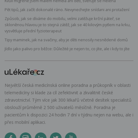
Kvůli migréně jsem málem neměla ani děti, svěřuje se Helena
Pět tipů, jak začít dokonalé ráno. Nevynechejte snídani ani protažení
Způsob, jak se díváme do mobilu, velmi zatěžuje krční páteř, se
skloněnou hlavou je to stejná zátěž, jak se 40 kilovým pytlem na krku,
vysvětluje přední fyzioterapeut
Tipy maminek, jak na svačiny, aby je děti nenosily nesnědené domů
Jídlo jako palivo pro běžce: Důležité je nejen to, co jíte, ale i kdy to jíte
Největší česká medicínská online poradna a průkopník v oblasti
telemedicíny si klade za cíl zefektivnit a zkvalitnit české
zdravotnictví. Tým více jak 300 lékařů včetně desítek specialistů
obslouží průměrně 2 500 uživatelů měsíčně. Poradna je
pacientům k dispozici 24 hodin 7 dní v týdnu nejen na webu, ale i
přes mobilní aplikaci.