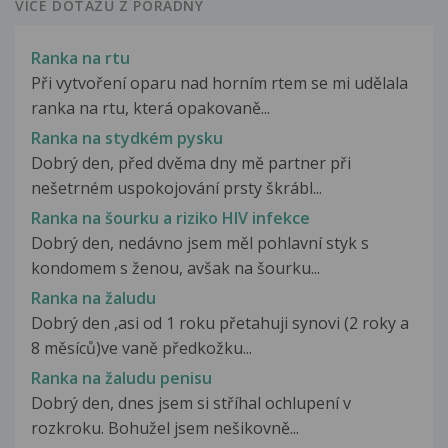
VÍCE DOTAZŮ Z PORADNY
Ranka na rtu
Při vytvoření oparu nad horním rtem se mi udělala
ranka na rtu, která opakovaně...
Ranka na stydkém pysku
Dobrý den, před dvěma dny mě partner při
nešetrném uspokojování prsty škrábl...
Ranka na šourku a riziko HIV infekce
Dobrý den, nedávno jsem měl pohlavní styk s
kondomem s ženou, avšak na šourku...
Ranka na žaludu
Dobrý den ,asi od 1 roku přetahuji synovi (2 roky a
8 měsíců)ve vaně předkožku...
Ranka na žaludu penisu
Dobrý den, dnes jsem si stříhal ochlupení v
rozkroku. Bohužel jsem nešikovně...