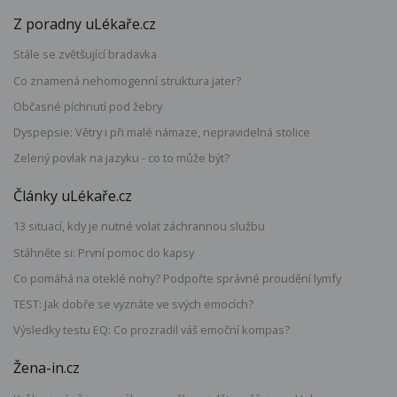
Z poradny uLékaře.cz
Stále se zvětšující bradavka
Co znamená nehomogenní struktura jater?
Občasné píchnutí pod žebry
Dyspepsie: Větry i při malé námaze, nepravidelná stolice
Zelený povlak na jazyku - co to může být?
Články uLékaře.cz
13 situací, kdy je nutné volat záchrannou službu
Stáhněte si: První pomoc do kapsy
Co pomáhá na oteklé nohy? Podpořte správné proudění lymfy
TEST: Jak dobře se vyznáte ve svých emocích?
Výsledky testu EQ: Co prozradil váš emoční kompas?
Žena-in.cz