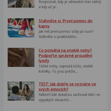
Rozpoznat, kdy je zdravotní stav vážný
a kdy už je...
Stáhněte si: První pomoc do
kapsy
Jak mít první pomoc vždy po ruce?
Stáhněte si praktického...
Co pomáhá na oteklé nohy?
Podpořte správné proudění
lymfy
Těžké nohy, napnutá kůže, oteklé
kotníky. To jsou potíže,...
TEST: Jak dobře se vyznáte ve
svých emocích?
Někteří lidé dokážou zachovat klid i ve
vypjatých situacích....