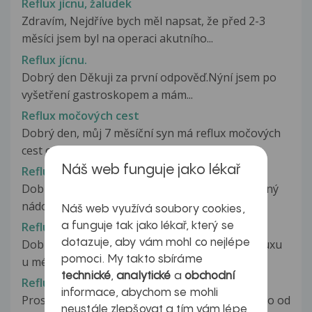
Reflux jícnu, žaludek
Zdravím, Nejdříve bych měl napsat, že před 2-3
měsíci jsem byl na operaci akutního...
Reflux jícnu.
Dobrý den Děkuji za první odpověď.Nýní jsem po
vyšetření gastroskopem a mám...
Reflux močových cest
Dobrý den, můj 7 měsíční syn má reflux močových
cest od 12.5.07 užívá antibiotika...
Náš web funguje jako lékař
Reflux s regurgitací do dutiny ústní
Dobrý den, mám po resekci žaludku pro zhoubný
nádor v roce 2009, bez chemoterapie,...
Náš web využívá soubory cookies,
Reflux u 3 letého dítěte
a funguje tak jako lékař, který se
dotazuje, aby vám mohl co nejlépe
Dobrý den,mám dotaz týkající se možného refluxu
pomoci. My takto sbíráme
u mé 3 leté dcery.Jako miminko...
technické
,
analytické
a
obchodní
Reflux u 3.letého dítěte?
informace, abychom se mohli
Prosila bych Vás o Váš názor. 3letý syn má skoro od
neustále zlepšovat a tím vám lépe