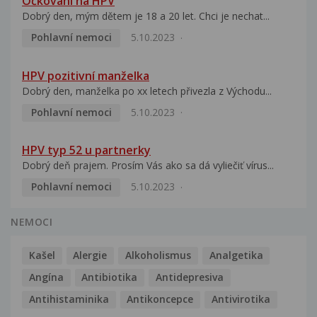
Očkování na HPV
Dobrý den, mým dětem je 18 a 20 let. Chci je nechat...
Pohlavní nemoci
5.10.2023
HPV pozitivní manželka
Dobrý den, manželka po xx letech přivezla z Východu...
Pohlavní nemoci
5.10.2023
HPV typ 52 u partnerky
Dobrý deň prajem. Prosím Vás ako sa dá vyliečiť vírus...
Pohlavní nemoci
5.10.2023
NEMOCI
Kašel
Alergie
Alkoholismus
Analgetika
Angína
Antibiotika
Antidepresiva
Antihistaminika
Antikoncepce
Antivirotika