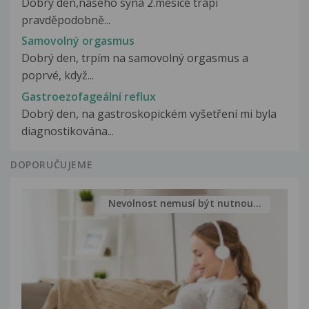
Dobry den,našeho syna 2.mesice trápí
pravděpodobně...
Samovolný orgasmus
Dobrý den, trpím na samovolný orgasmus a
poprvé, když...
Gastroezofageální reflux
Dobrý den, na gastroskopickém vyšetření mi byla
diagnostikována...
DOPORUČUJEME
Nevolnost nemusí být nutnou...