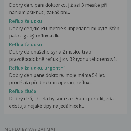
Dobrý den, paní doktorko, již asi 3 měsíce při
náhlém pšíknutí, zakašlání...
Reflux žaludku
Dobrý den,dle PH metrie s impedancí mi byl zjištěn
patologický reflux a dle...
Reflux žaludku
Dobry den,našeho syna 2.mesice trápí
pravděpodobně reflux. Jiz v 32.tydnu těhotenství...
Reflux žaludku, urgentní
Dobrý den pane doktore, moje máma 54 let,
prodělala před rokem operaci, reflux...
Reflux žluče
Dobrý deň, chcela by som sa s Vami poradiť, zda
existujú nejaké tipy na jedálniček...
MOHLO BY VÁS ZAJÍMAT