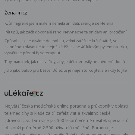
Žena-in.cz
Kvůli migréně jsem málem neměla ani děti, svěřuje se Helena
Pět tipů, jak začít dokonalé ráno. Nevynechejte snídani ani protažení
Způsob, jak se díváme do mobilu, velmi zatěžuje krční páteř, se
skloněnou hlavou je to stejná zátěž, jak se 40 kilovým pytlem na krku,
vysvětluje přední fyzioterapeut
Tipy maminek, jak na svačiny, aby je děti nenosily nesnědené domů
Jídlo jako palivo pro běžce: Důležité je nejen to, co jíte, ale i kdy to jíte
Největší česká medicínská online poradna a průkopník v oblasti
telemedicíny si klade za cíl zefektivnit a zkvalitnit české
zdravotnictví. Tým více jak 300 lékařů včetně desítek specialistů
obslouží průměrně 2 500 uživatelů měsíčně. Poradna je
pacientům k dispozici 24 hodin 7 dní v týdnu nejen na webu, ale i