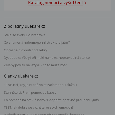
Katalog nemocí a vyšetření
Z poradny uLékaře.cz
Stále se zvětšující bradavka
Co znamená nehomogenní struktura jater?
Občasné píchnutí pod žebry
Dyspepsie: Větry i při malé námaze, nepravidelná stolice
Zelený povlak na jazyku - co to může být?
Články uLékaře.cz
13 situací, kdy je nutné volat záchrannou službu
Stáhněte si: První pomoc do kapsy
Co pomáhá na oteklé nohy? Podpořte správné proudění lymfy
TEST: Jak dobře se vyznáte ve svých emocích?
Výsledky testu EQ: Co prozradil váš emoční kompas?