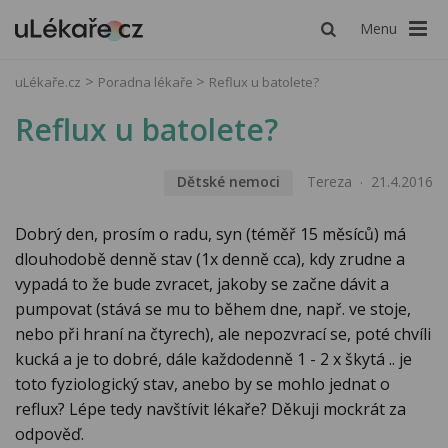
Menu
uLékaře.cz
Poradna lékaře
Reflux u batolete?
Reflux u batolete?
Dětské nemoci
Tereza
21.4.2016
Dobrý den, prosím o radu, syn (téměř 15 měsíců) má
dlouhodobě denně stav (1x denně cca), kdy zrudne a
vypadá to že bude zvracet, jakoby se začne dávit a
pumpovat (stává se mu to během dne, např. ve stoje,
nebo při hraní na čtyrech), ale nepozvrací se, poté chvíli
kucká a je to dobré, dále každodenně 1 - 2 x škytá .. je
toto fyziologický stav, anebo by se mohlo jednat o
reflux? Lépe tedy navštívit lékaře? Děkuji mockrát za
odpověď.