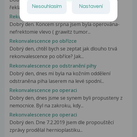
Nesouhlasím
Nastavení
řekla že mám zánět nosohltanu...
Rekonvalescence po nefrektomii
Dobrý den. Koncem srpna jsem byla operována-
nefrektomie vlevo ( grawitz tumor...
Rekonvalescence po obřízce
Dobrý den, chtěl bych se zeptat jak dlouho trvá
rekonvalescence po obříce? Jak...
Rekonvalescence po odstranění pihy
Dobrý den, dnes mi byla na kožním oddělení
odstraněna piha laserem na levé spodní...
Rekonvalescence po operaci
Dobry den, dnes jsme se synem byli propusteny z
nemocnice. Byl na zakroku, kdy...
Rekonvalescence po operaci
Dobrý den. Dne 7.2.2019 jsem dle propouštěcí
zprávy prodělal hernioplastiku...