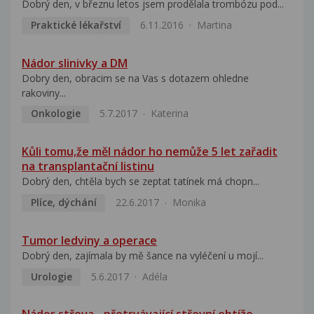
Dobrý den, v březnu letos jsem prodělala trombózu pod...
Praktické lékařství
6.11.2016
Martina
Nádor slinivky a DM
Dobry den, obracim se na Vas s dotazem ohledne
rakoviny...
Onkologie
5.7.2017
Katerina
Kůli tomu,že měl nádor ho nemůže 5 let zařadit
na transplantační listinu
Dobrý den, chtěla bych se zeptat tatínek má chopn...
Plíce, dýchání
22.6.2017
Monika
Tumor ledviny a operace
Dobrý den, zajímala by mě šance na vyléčení u mojí...
Urologie
5.6.2017
Adéla