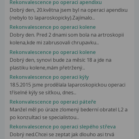
Rekonvalescence po operaci apendixu
Dobrý den, 20.května jsem byl na operaci apendixu
(nebylo to laparoskopicky).Zajímalo...
Rekonvalescence po operaci kolene
Dobry den. Pred 2 dnami som bola na artroskopii
kolena,kde mi zabrusovali chrupavku...
Rekonvalescence po operaci kolene
Dobrý den, synovi bude za měsíc 18 a jde na
plastiku kolene,mám přetržený...
Rekonvalescence po operaci kýly
18.5.2015 jsme prodělala laparoskopickou operaci
tříselné kýly se síťkou, dnes...
Rekonvalescence po operaci páteře
Manžel měl po úraze zlomený bederní obratel L2 a
po konzultaci se specialistou...
Rekonvalescence po operaci slepého střeva
Dobrý ned.Chcei se zeptat jak dlouho asi trvá