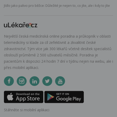
Jídlo jako palivo pro běžce: Důležité je nejen to, co jíte, ale i kdy to jíte
Největší česká medicínská online poradna a průkopník v oblasti
telemedicíny si klade za cíl zefektivnit a zkvalitnit české
zdravotnictví. Tým více jak 300 lékařů včetně desítek specialistů
obslouží průměrně 2 500 uživatelů měsíčně. Poradna je
pacientům k dispozici 24 hodin 7 dní v týdnu nejen na webu, ale i
přes mobilní aplikaci.
Stáhněte si mobilní aplikaci