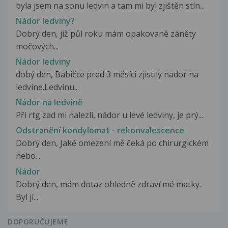
byla jsem na sonu ledvin a tam mi byl zjištěn stín...
Nádor ledviny?
Dobrý den, již půl roku mám opakovaně záněty
močových...
Nádor ledviny
dobý den, Babičce pred 3 měsíci zjistily nador na
ledvine.Ledvinu...
Nádor na ledvině
Při rtg zad mi nalezli, nádor u levé ledviny, je prý...
Odstranění kondylomat - rekonvalescence
Dobrý den, Jaké omezení mě čeká po chirurgickém
nebo...
Nádor
Dobrý den, mám dotaz ohledně zdraví mé matky.
Byl jí...
DOPORUČUJEME