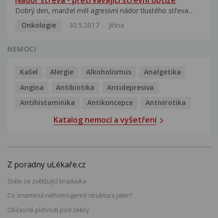
Nádor střeva - přetrvávající střevní obtíže
Dobrý den, manžel měl agresivní nádor tlustého střeva...
Onkologie
30.5.2017
Jiřina
NEMOCI
Kašel
Alergie
Alkoholismus
Analgetika
Angína
Antibiotika
Antidepresiva
Antihistaminika
Antikoncepce
Antivirotika
Katalog nemocí a vyšetření
Z poradny uLékaře.cz
Stále se zvětšující bradavka
Co znamená nehomogenní struktura jater?
Občasné píchnutí pod žebry