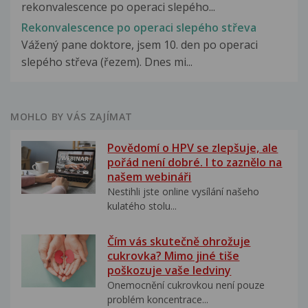
rekonvalescence po operaci slepého...
Rekonvalescence po operaci slepého střeva
Vážený pane doktore, jsem 10. den po operaci
slepého střeva (řezem). Dnes mi...
MOHLO BY VÁS ZAJÍMAT
Povědomí o HPV se zlepšuje, ale
pořád není dobré. I to zaznělo na
našem webináři
Nestihli jste online vysílání našeho
kulatého stolu...
Čím vás skutečně ohrožuje
cukrovka? Mimo jiné tiše
poškozuje vaše ledviny
Onemocnění cukrovkou není pouze
problém koncentrace...