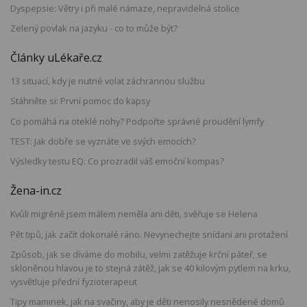
Dyspepsie: Větry i při malé námaze, nepravidelná stolice
Zelený povlak na jazyku - co to může být?
Články uLékaře.cz
13 situací, kdy je nutné volat záchrannou službu
Stáhněte si: První pomoc do kapsy
Co pomáhá na oteklé nohy? Podpořte správné proudění lymfy
TEST: Jak dobře se vyznáte ve svých emocích?
Výsledky testu EQ: Co prozradil váš emoční kompas?
Žena-in.cz
Kvůli migréně jsem málem neměla ani děti, svěřuje se Helena
Pět tipů, jak začít dokonalé ráno. Nevynechejte snídani ani protažení
Způsob, jak se díváme do mobilu, velmi zatěžuje krční páteř, se
skloněnou hlavou je to stejná zátěž, jak se 40 kilovým pytlem na krku,
vysvětluje přední fyzioterapeut
Tipy maminek, jak na svačiny, aby je děti nenosily nesnědené domů