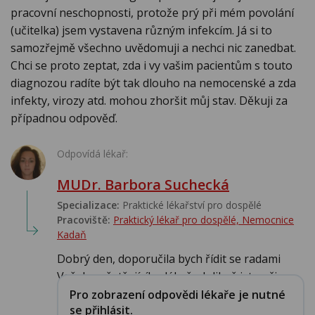
pracovní neschopnosti, protože prý při mém povolání
(učitelka) jsem vystavena různým infekcím. Já si to
samozřejmě všechno uvědomuji a nechci nic zanedbat.
Chci se proto zeptat, zda i vy vašim pacientům s touto
diagnozou radíte být tak dlouho na nemocenské a zda
infekty, virozy atd. mohou zhoršit můj stav. Děkuji za
případnou odpověď.
Odpovídá lékař:
MUDr. Barbora Suchecká
Specializace:
Praktické lékařství pro dospělé
Pracoviště:
Praktický lékař pro dospělé, Nemocnice
Kadaň
Dobrý den, doporučila bych řídit se radami
Vašeho ošetřujícího lékaře. Jelikož jste uči...
Pro zobrazení odpovědi lékaře je nutné
se přihlásit.