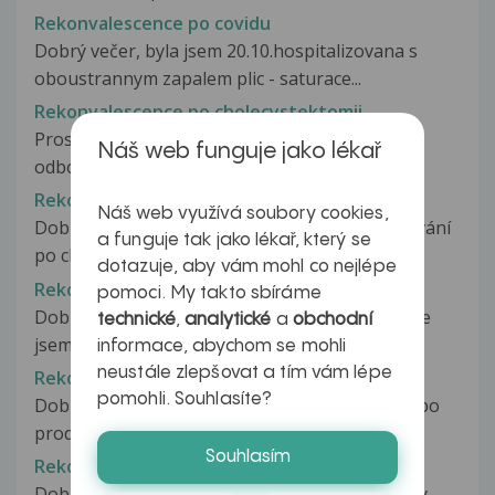
Rekonvalescence po covidu
Dobrý večer, byla jsem 20.10.hospitalizovana s
oboustrannym zapalem plic - saturace...
Rekonvalescence po cholecystektomii
Prosím ideálně o radu chirurga, či jiného
Náš web funguje jako lékař
odborníka: Dobrý den, 19. 12. jsem...
Rekonvalescence po chřipce
Náš web využívá soubory cookies,
Dobrý den, chtěl jsem se zeptat ohledně trénování
a funguje tak jako lékař, který se
po chřipce.Minulý týden ve...
dotazuje, aby vám mohl co nejlépe
Rekonvalescence po infekční mononukleose
pomoci. My takto sbíráme
Dobrý den, nedávno jsem byla u lekare ,protoze
technické
,
analytické
a
obchodní
jsem byla nemocna. Doktor mi...
informace, abychom se mohli
neustále zlepšovat a tím vám lépe
Rekonvalescence po mononukleoze
pomohli. Souhlasíte?
Dobrý den. Mám dotaz stran rekonvalescence po
prodělané mononukleóze. Koncem...
Souhlasím
Rekonvalescence po nachlazení
Dobrý den. Už se léčim asi 2 týdny, doktorka my