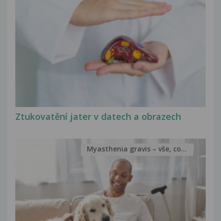
Ztukovatění jater v datech a obrazech
Myasthenia gravis – vše, co...