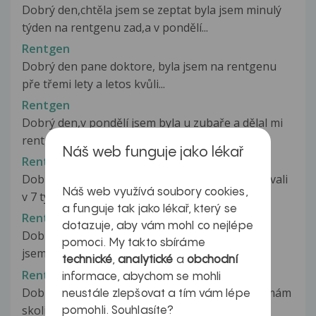
Dobrý den,chtěla jsem se zeptat byla jsem minulý
týden na rentgenu zad,a v pondělí...
Rentgen
Dobrý den pane doktore, byla jsem na rentgenu
pře třemi lety a letos kvůli...
Rentgen
Dobrý den,v pondělí jsem byla u zubaře a dělal mi
rentgen zubu,ptal se mně zda...
Náš web funguje jako lékař
Rentgen
Dobrý den, chci se zeptat: mého syna rentgenovali
Náš web využívá soubory cookies,
v 7 týdnu života. RTG hlavy...
a funguje tak jako lékař, který se
Rentgen
dotazuje, aby vám mohl co nejlépe
Dobry den prikladam obrazdk z rengenu psala
pomoci. My takto sbíráme
jsem vam o svych problemech ktere...
technické
,
analytické
a
obchodní
Rentgen
informace, abychom se mohli
Dobrý den. Když mi bylo 12, přišlo se na to, že mám
neustále zlepšovat a tím vám lépe
skoliosu. Asi v 15. letech...
pomohli. Souhlasíte?