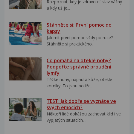
Rozpoznat, kdy je zdravotní stav vážný
a kdy už je...
Stáhněte si: První pomoc do
kapsy
Jak mít první pomoc vždy po ruce?
Stáhněte si praktického...
Co pomáhá na oteklé nohy?
Podpořte správné proudění
lymfy
Těžké nohy, napnutá kůže, oteklé
kotníky. To jsou potíže,...
TEST: Jak dobře se vyznáte ve
svých emocích?
Někteří lidé dokážou zachovat klid i ve
vypjatých situacích....