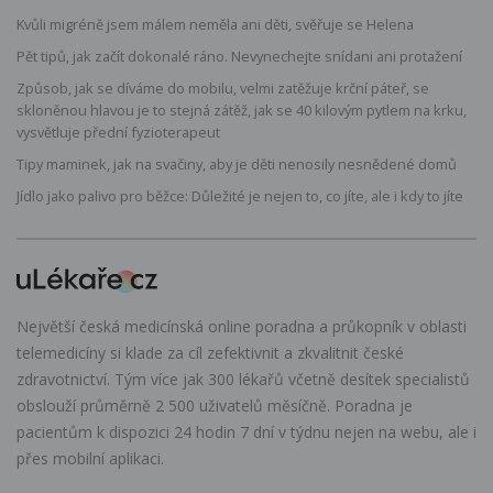
Kvůli migréně jsem málem neměla ani děti, svěřuje se Helena
Pět tipů, jak začít dokonalé ráno. Nevynechejte snídani ani protažení
Způsob, jak se díváme do mobilu, velmi zatěžuje krční páteř, se
skloněnou hlavou je to stejná zátěž, jak se 40 kilovým pytlem na krku,
vysvětluje přední fyzioterapeut
Tipy maminek, jak na svačiny, aby je děti nenosily nesnědené domů
Jídlo jako palivo pro běžce: Důležité je nejen to, co jíte, ale i kdy to jíte
Největší česká medicínská online poradna a průkopník v oblasti
telemedicíny si klade za cíl zefektivnit a zkvalitnit české
zdravotnictví. Tým více jak 300 lékařů včetně desítek specialistů
obslouží průměrně 2 500 uživatelů měsíčně. Poradna je
pacientům k dispozici 24 hodin 7 dní v týdnu nejen na webu, ale i
přes mobilní aplikaci.