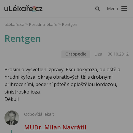
Menu
uLékaře.cz
Poradna lékaře
Rentgen
Rentgen
Ortopedie
Liza
30.10.2012
Prosím o vysvětlení zprávy: Pseudokyfoza, oploštěla
hrudní kyfoza, okraje obratlových těl s drobnými
přihroceními, bederní páteř s oploštělou lordozou,
sinistroskolioza.
Děkuji
Odpovídá lékař:
MUDr. Milan Navrátil