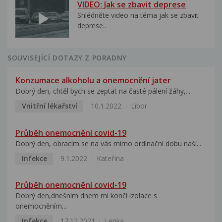
VIDEO: Jak se zbavit deprese
Shlédněte video na téma jak se zbavit
deprese..
SOUVISEJÍCÍ DOTAZY Z PORADNY
Konzumace alkoholu a onemocnění jater
Dobrý den, chtěl bych se zeptat na časté pálení žáhy,...
Vnitřní lékařství
10.1.2022
Libor
Průběh onemocnění covid-19
Dobrý den, obracím se na vás mimo ordinační dobu naší...
Infekce
9.1.2022
Kateřina
Průběh onemocnění covid-19
Dobrý den,dnešním dnem mi končí izolace s
onemocněním...
Infekce
17.12.2021
Lenka