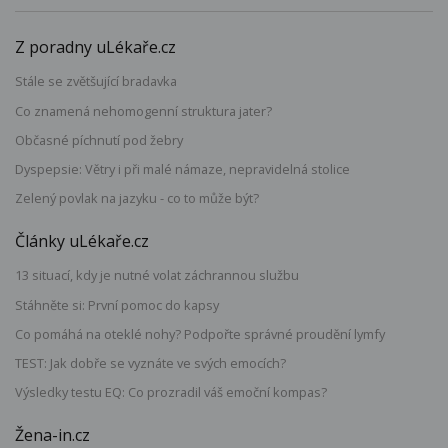
Z poradny uLékaře.cz
Stále se zvětšující bradavka
Co znamená nehomogenní struktura jater?
Občasné píchnutí pod žebry
Dyspepsie: Větry i při malé námaze, nepravidelná stolice
Zelený povlak na jazyku - co to může být?
Články uLékaře.cz
13 situací, kdy je nutné volat záchrannou službu
Stáhněte si: První pomoc do kapsy
Co pomáhá na oteklé nohy? Podpořte správné proudění lymfy
TEST: Jak dobře se vyznáte ve svých emocích?
Výsledky testu EQ: Co prozradil váš emoční kompas?
Žena-in.cz