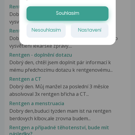
Rentgen
Dobrý den,pane doktore můžete mi prosím
Souhlasím
vysvětlit co je tam napsáno :) a jestli...
Rentgen - cystické projasnění v oblasti talu
Nesouhlasím
Nastavení
Dobrý den pane doktore, chtěla bych poprosit o
vysvětlení lékařské zprávy....
Rentgen - doplnění dotazu
Dobrý den, chtěl jsem doplnit pár informací k
mému předchozímu dotazu k rentgenovému...
Rentgen a CT
Dobrý den. Můj manžel za poslední 3 měsíce
absolvoval 3x rentgen břicha a CT...
Rentgen a menstruacia
Dobry den,buduci tyzden mam ist na rentgen
berdovych klbov,ale zrovna budem...
Rentgen a případné těhotenství, bude mít
následky?