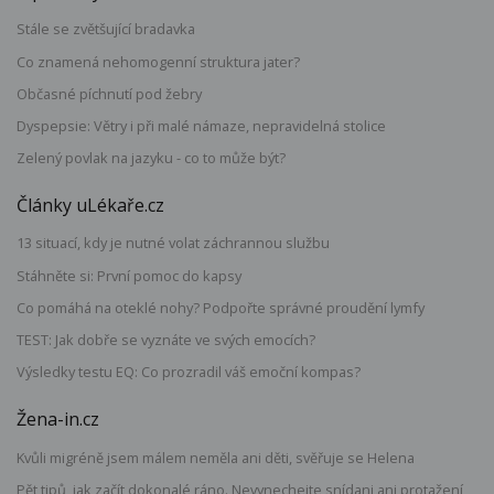
Stále se zvětšující bradavka
Co znamená nehomogenní struktura jater?
Občasné píchnutí pod žebry
Dyspepsie: Větry i při malé námaze, nepravidelná stolice
Zelený povlak na jazyku - co to může být?
Články uLékaře.cz
13 situací, kdy je nutné volat záchrannou službu
Stáhněte si: První pomoc do kapsy
Co pomáhá na oteklé nohy? Podpořte správné proudění lymfy
TEST: Jak dobře se vyznáte ve svých emocích?
Výsledky testu EQ: Co prozradil váš emoční kompas?
Žena-in.cz
Kvůli migréně jsem málem neměla ani děti, svěřuje se Helena
Pět tipů, jak začít dokonalé ráno. Nevynechejte snídani ani protažení