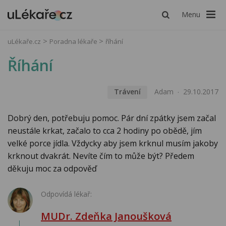
Menu
uLékaře.cz
Poradna lékaře
říhání
Říhání
Trávení
Adam
29.10.2017
Dobrý den, potřebuju pomoc. Pár dní zpátky jsem začal
neustále krkat, začalo to cca 2 hodiny po obědě, jím
velké porce jídla. Vždycky aby jsem krknul musím jakoby
krknout dvakrát. Nevíte čím to může být? Předem
děkuju moc za odpověď
Odpovídá lékař:
MUDr. Zdeňka Janoušková