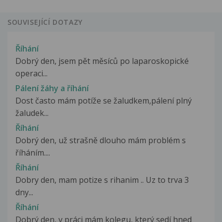
SOUVISEJÍCÍ DOTAZY
Říhání
Dobrý den, jsem pět měsíců po laparoskopické
operaci...
Pálení žáhy a říhání
Dost často mám potíže se žaludkem,pálení plný
žaludek...
Říhání
Dobrý den, už strašně dlouho mám problém s
říháním....
Říhání
Dobry den, mam potize s rihanim .. Uz to trva 3
dny...
Říhání
Dobrý den, v práci mám kolegu, který sedí hned