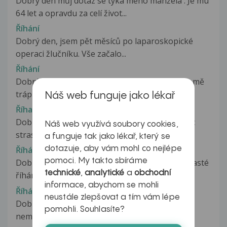
Dobrý den můj dotaz se týká mého manžela . Je mu
64 let a opravdu za celí život...
Říhání
Dobrý den, jsem pět měsíců po laparoskopické
operaci žlučníku. Vše začalo...
Říhání
Dobrý den, chtěla bych se zeptat. Asi tak 3 dny mě
trápí nadměrné říhání. Není...
Náš web funguje jako lékař
Říhaní
Dobry den,mame 3mesicni miminko a tak mesic
Náš web využívá soubory cookies,
strasne moc řiha. Moje lekarka rika...
a funguje tak jako lékař, který se
dotazuje, aby vám mohl co nejlépe
Říhání
pomoci. My takto sbíráme
Dobrý den, měla bych prosbu .Asi týden mám časté
technické
,
analytické
a
obchodní
říhání,které se objevuje nezávisle...
informace, abychom se mohli
Říhání
neustále zlepšovat a tím vám lépe
Dobrý den, chtěla bych se zeptat, nikdy jsem
pomohli. Souhlasíte?
neměla žádné obtíže se zazivanim,...