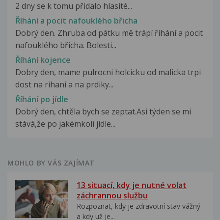
2 dny se k tomu přidalo hlasité...
Říhání a pocit nafouklého břicha
Dobrý den. Zhruba od pátku mě trápí říhání a pocit
nafouklého břicha. Bolesti...
Říhání kojence
Dobry den, mame pulrocni holcicku od malicka trpi
dost na rihani a na prdiky...
Říhání po jídle
Dobrý den, chtěla bych se zeptat.Asi týden se mi
stává,že po jakémkoli jídle...
MOHLO BY VÁS ZAJÍMAT
13 situací, kdy je nutné volat
záchrannou službu
Rozpoznat, kdy je zdravotní stav vážný
a kdy už je...