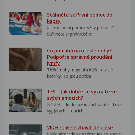
Stáhněte si: První pomoc do
kapsy
Jak mít první pomoc vždy po ruce?
Stáhněte si praktického...
Co pomáhá na oteklé nohy?
Podpořte správné proudění
lymfy
Těžké nohy, napnutá kůže, oteklé
kotníky. To jsou potíže,...
TEST: Jak dobře se vyznáte ve
svých emocích?
Někteří lidé dokážou zachovat klid i ve
vypjatých situacích....
VIDEO: Jak se zbavit deprese
Shlédněte video na téma jak se zbavit