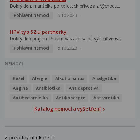
Dobrý den, manželka po xx letech přivezla z Východu...
Pohlavní nemoci
5.10.2023
HPV typ 52 u partnerky
Dobrý deň prajem. Prosím Vás ako sa dá vyliečiť vírus...
Pohlavní nemoci
5.10.2023
NEMOCI
Kašel
Alergie
Alkoholismus
Analgetika
Angína
Antibiotika
Antidepresiva
Antihistaminika
Antikoncepce
Antivirotika
Katalog nemocí a vyšetření
Z poradny uLékaře.cz