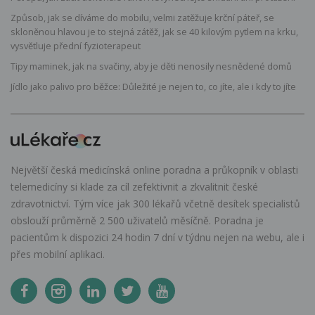
Způsob, jak se díváme do mobilu, velmi zatěžuje krční páteř, se
skloněnou hlavou je to stejná zátěž, jak se 40 kilovým pytlem na krku,
vysvětluje přední fyzioterapeut
Tipy maminek, jak na svačiny, aby je děti nenosily nesnědené domů
Jídlo jako palivo pro běžce: Důležité je nejen to, co jíte, ale i kdy to jíte
Největší česká medicínská online poradna a průkopník v oblasti
telemedicíny si klade za cíl zefektivnit a zkvalitnit české
zdravotnictví. Tým více jak 300 lékařů včetně desítek specialistů
obslouží průměrně 2 500 uživatelů měsíčně. Poradna je
pacientům k dispozici 24 hodin 7 dní v týdnu nejen na webu, ale i
přes mobilní aplikaci.