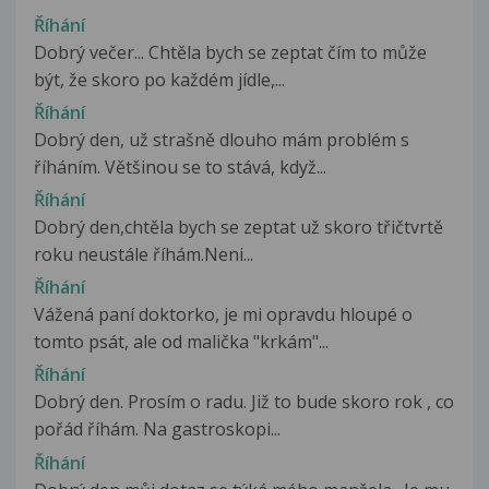
Říhání
Dobrý večer... Chtěla bych se zeptat čím to může
být, že skoro po každém jídle,...
Říhání
Dobrý den, už strašně dlouho mám problém s
říháním. Většinou se to stává, když...
Říhání
Dobrý den,chtěla bych se zeptat už skoro třičtvrtě
roku neustále říhám.Neni...
Říhání
Vážená paní doktorko, je mi opravdu hloupé o
tomto psát, ale od malička "krkám"...
Říhání
Dobrý den. Prosím o radu. Již to bude skoro rok , co
pořád říhám. Na gastroskopi...
Říhání