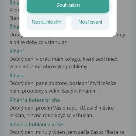
Říhání
Souhlasím
Prosím o radu s problémem častého říhání.
Nemám nadváhu, nekouřím, kávu piju...
Nesouhlasím
Nastavení
Říhání
Dobry den, mam potize s rihanim .. Uz to trva 3 dny
a od te doby co vstanu az...
Říhání
Dobrý den, v práci mám kolegu, který sedí hned
vedle mě a má obrovské problémy...
Říhání
Dobrý den, pane doktore, poslední čtyři měsíce
mám problémy s velmi častým říháním....
Říhání a bolest břicha
Dobrý den, prosím Vás o radu. Už asi 3 měsíce
krkám, hlavně ráno když se vzbudím...
Říhání a bublání v břiše
Dobrý den, minulý týden jsem začla často říhata za