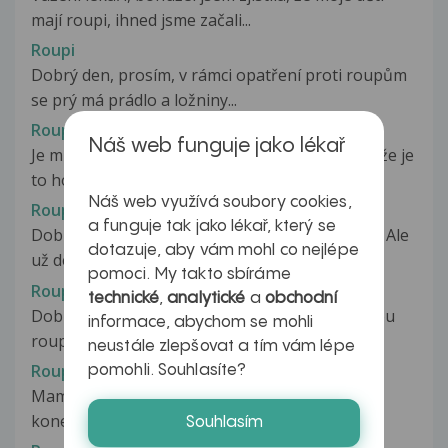
mají roupi, ihned jsme začali...
Roupi
Dobrý den, prosím, v rámci opatření proti roupům
se prý má prádlo a ložniny...
Roupi
Náš web funguje jako lékař
Je mi 13 let a už asi 2-3 roky me trápí rupy..vím že je
to hodně ,ale do nedávna...
Náš web využívá soubory cookies,
Roupi
a funguje tak jako lékař, který se
Dobrý den, nevím jestli dotaz směřuju správně. Ale
dotazuje, aby vám mohl co nejlépe
už delší dobu trpím na...
pomoci. My takto sbíráme
Roupi
technické
,
analytické
a
obchodní
Dobrý den, už od puberty se potýkám s nákazou
informace, abychom se mohli
roupem dětským. Vždy jsem se ho...
neustále zlepšovat a tím vám lépe
Roupi
pomohli. Souhlasíte?
Mam svedeni nekdy paleni az bolest v okoli
konecniku. A k tomu roupy kterych...
Souhlasím