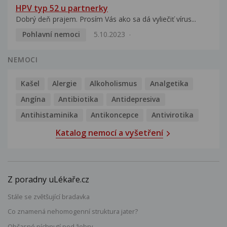
HPV typ 52 u partnerky
Dobrý deň prajem. Prosím Vás ako sa dá vyliečiť vírus...
Pohlavní nemoci
5.10.2023
NEMOCI
Kašel
Alergie
Alkoholismus
Analgetika
Angína
Antibiotika
Antidepresiva
Antihistaminika
Antikoncepce
Antivirotika
Katalog nemocí a vyšetření
Z poradny uLékaře.cz
Stále se zvětšující bradavka
Co znamená nehomogenní struktura jater?
Občasné píchnutí pod žebry