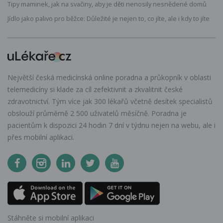
Tipy maminek, jak na svačiny, aby je děti nenosily nesnědené domů
Jídlo jako palivo pro běžce: Důležité je nejen to, co jíte, ale i kdy to jíte
Největší česká medicínská online poradna a průkopník v oblasti
telemedicíny si klade za cíl zefektivnit a zkvalitnit české
zdravotnictví. Tým více jak 300 lékařů včetně desítek specialistů
obslouží průměrně 2 500 uživatelů měsíčně. Poradna je
pacientům k dispozici 24 hodin 7 dní v týdnu nejen na webu, ale i
přes mobilní aplikaci.
Stáhněte si mobilní aplikaci