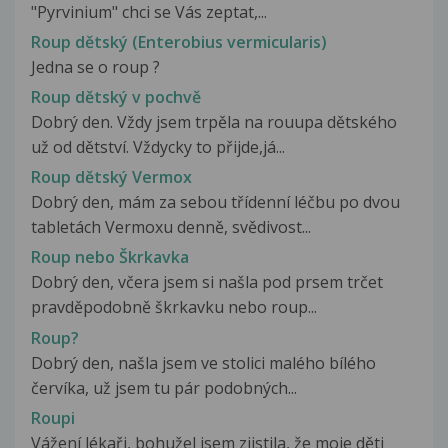
"Pyrvinium" chci se Vás zeptat,...
Roup dětský (Enterobius vermicularis)
Jedna se o roup ?
Roup dětský v pochvě
Dobrý den. Vždy jsem trpěla na rouupa dětského
už od dětství. Vždycky to přijde,já...
Roup dětský Vermox
Dobrý den, mám za sebou třídenní léčbu po dvou
tabletách Vermoxu denně, svědivost...
Roup nebo Škrkavka
Dobrý den, včera jsem si našla pod prsem trčet
pravděpodobně škrkavku nebo roup...
Roup?
Dobrý den, našla jsem ve stolici malého bílého
červíka, už jsem tu pár podobných...
Roupi
Vážení lékaři, bohužel jsem zjistila, že moje děti