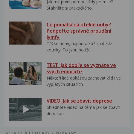
Jak mít první pomoc vždy po ruce?
Stáhněte si praktického...
Co pomáhá na oteklé nohy?
Podpořte správné proudění
lymfy
Těžké nohy, napnutá kůže, oteklé
kotníky. To jsou potíže,...
TEST: Jak dobře se vyznáte ve
svých emocích?
Někteří lidé dokážou zachovat klid i ve
vypjatých situacích....
VIDEO: Jak se zbavit deprese
Shlédněte video na téma jak se zbavit
deprese..
SOUVISEJÍCÍ DOTAZY Z PORADNY