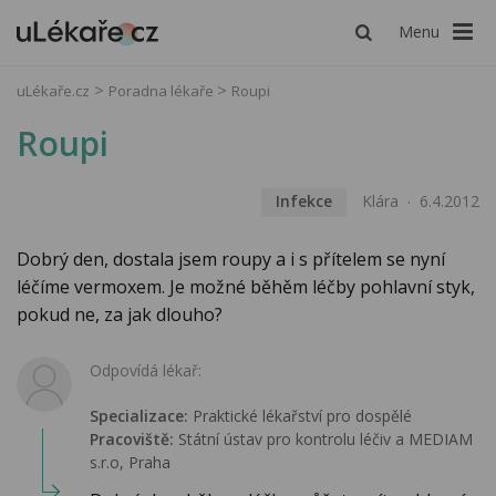
Menu
uLékaře.cz
Poradna lékaře
Roupi
Roupi
Infekce
Klára
6.4.2012
Dobrý den, dostala jsem roupy a i s přítelem se nyní
léčíme vermoxem. Je možné běhěm léčby pohlavní styk,
pokud ne, za jak dlouho?
Odpovídá lékař:
Specializace:
Praktické lékařství pro dospělé
Pracoviště:
Státní ústav pro kontrolu léčiv a MEDIAM
s.r.o, Praha