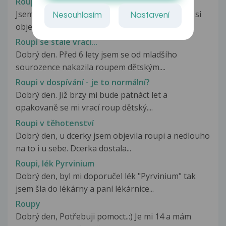
Roupi - vermox
Jsem dospělá , 60let. Po cca měsíci svědění jsem si
Nesouhlasím
Nastavení
objevila ve stolici roupy....
Roupi se stále vrací...
Dobrý den. Před 6 lety jsem se od mladšího
sourozence nakazila roupem dětským....
Roupi v dospívání - je to normální?
Dobrý den. Již brzy mi bude patnáct let a
opakovaně se mi vrací roup dětský....
Roupi v těhotenství
Dobrý den, u dcerky jsem objevila roupi a nedlouho
na to i u sebe. Dcerka dostala...
Roupi, lék Pyrvinium
Dobrý den, byl mi doporučel lék "Pyrvinium" tak
jsem šla do lékárny a paní lékárnice...
Roupy
Dobrý den, Potřebuji pomoct..:) Je mi 14 a mám