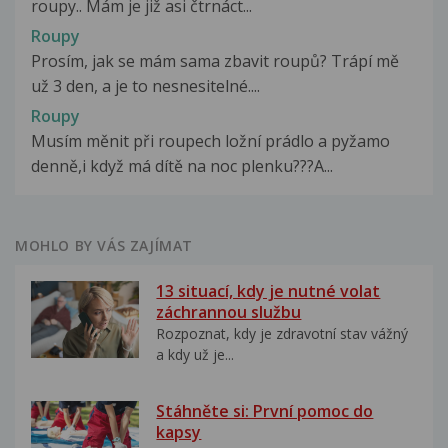
roupy.. Mám je již asi čtrnáct...
Roupy
Prosím, jak se mám sama zbavit roupů? Trápí mě
už 3 den, a je to nesnesitelné....
Roupy
Musím měnit při roupech ložní prádlo a pyžamo
denně,i když má dítě na noc plenku???A...
MOHLO BY VÁS ZAJÍMAT
13 situací, kdy je nutné volat
záchrannou službu
Rozpoznat, kdy je zdravotní stav vážný
a kdy už je...
Stáhněte si: První pomoc do
kapsy