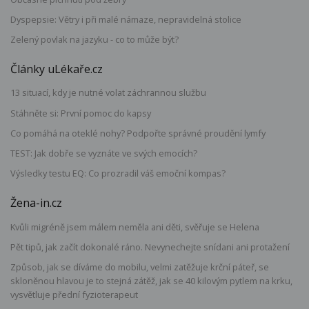
Dyspepsie: Větry i při malé námaze, nepravidelná stolice
Zelený povlak na jazyku - co to může být?
Články uLékaře.cz
13 situací, kdy je nutné volat záchrannou službu
Stáhněte si: První pomoc do kapsy
Co pomáhá na oteklé nohy? Podpořte správné proudění lymfy
TEST: Jak dobře se vyznáte ve svých emocích?
Výsledky testu EQ: Co prozradil váš emoční kompas?
Žena-in.cz
Kvůli migréně jsem málem neměla ani děti, svěřuje se Helena
Pět tipů, jak začít dokonalé ráno. Nevynechejte snídani ani protažení
Způsob, jak se díváme do mobilu, velmi zatěžuje krční páteř, se
skloněnou hlavou je to stejná zátěž, jak se 40 kilovým pytlem na krku,
vysvětluje přední fyzioterapeut