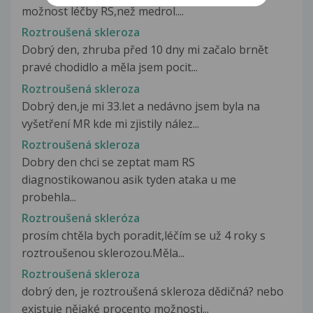
možnost léčby RS,než medrol....
Roztroušená skleroza
Dobrý den, zhruba před 10 dny mi začalo brnět
pravé chodidlo a měla jsem pocit...
Roztroušená skleroza
Dobrý den,je mi 33.let a nedávno jsem byla na
vyšetření MR kde mi zjistily nález...
Roztroušená skleroza
Dobry den chci se zeptat mam RS
diagnostikowanou asik tyden ataka u me
probehla...
Roztroušená skleróza
prosím chtěla bych poradit,léčím se už 4 roky s
roztroušenou sklerozou.Měla...
Roztroušená skleroza
dobrý den, je roztroušená skleroza dědičná? nebo
existuje nějaké procento možnosti...