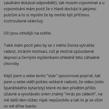
zaváhání dokázal odpovědět), tak musím vzpomínat a u
vzpomínání mám pocit že v hlavě dochází k jakýmsi
pulzům a to si myslím že by mohlo být příčinou
roztroušené sklerózy.
Oči jsou citlivější na světlo.
Také mám pocit jako by se z mého života vytratila
radost, ztrácím motivaci, což je možná způsobené
depresí a černými myšlenkami ohledně této záhadné
choroby.
Když jsem u sebe tento "stav" zpozoroval poprvé, tak
jsem u sebe viděl pokles veškeré radosti, že video (sólo
španělského kytaristy) které mi den předtím přišlo
úžasné a vyvolávalo onen známý "mráz po zádech", na
mě další den vůbec nijak nepůsobilo a tak to je se vším
co mě dříve bavilo.