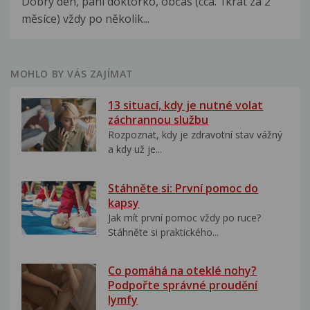
Dobrý den, paní doktorko, občas (cca. 1krát za 2
měsíce) vždy po několik...
MOHLO BY VÁS ZAJÍMAT
13 situací, kdy je nutné volat
záchrannou službu
Rozpoznat, kdy je zdravotní stav vážný
a kdy už je...
Stáhněte si: První pomoc do
kapsy
Jak mít první pomoc vždy po ruce?
Stáhněte si praktického...
Co pomáhá na oteklé nohy?
Podpořte správné proudění
lymfy