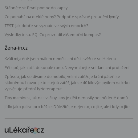
Stáhněte si: První pomoc do kapsy
Co pomáhá na oteklé nohy? Podpořte správné proudění lymfy
TEST: Jak dobře se vyznáte ve svých emocích?
Výsledky testu EQ: Co prozradil váš emoční kompas?
Žena-in.cz
Kvůli migréně jsem málem neměla ani děti, svěřuje se Helena
Pět tipů, jak začít dokonalé ráno. Nevynechejte snídani ani protažení
Způsob, jak se díváme do mobilu, velmi zatěžuje krční páteř, se
skloněnou hlavou je to stejná zátěž, jak se 40 kilovým pytlem na krku,
vysvětluje přední fyzioterapeut
Tipy maminek, jak na svačiny, aby je děti nenosily nesnědené domů
Jídlo jako palivo pro běžce: Důležité je nejen to, co jíte, ale i kdy to jíte