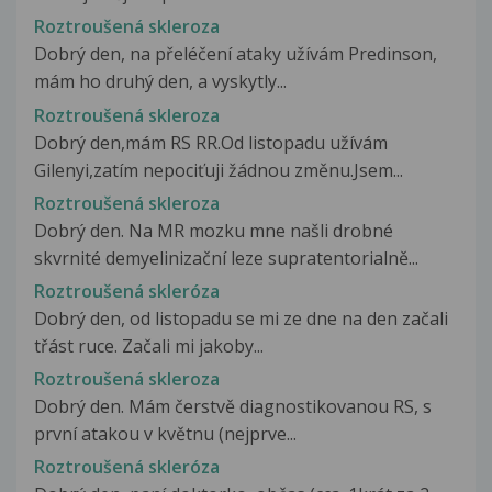
Roztroušená skleroza
Dobrý den, na přeléčení ataky užívám Predinson,
mám ho druhý den, a vyskytly...
Roztroušená skleroza
Dobrý den,mám RS RR.Od listopadu užívám
Gilenyi,zatím nepociťuji žádnou změnu.Jsem...
Roztroušená skleroza
Dobrý den. Na MR mozku mne našli drobné
skvrnité demyelinizační leze supratentorialně...
Roztroušená skleróza
Dobrý den, od listopadu se mi ze dne na den začali
třást ruce. Začali mi jakoby...
Roztroušená skleroza
Dobrý den. Mám čerstvě diagnostikovanou RS, s
první atakou v květnu (nejprve...
Roztroušená skleróza