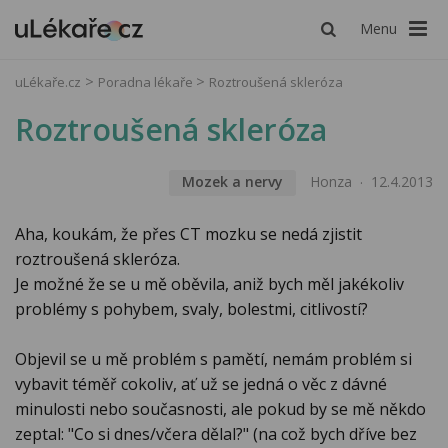
Menu
uLékaře.cz
Poradna lékaře
Roztroušená skleróza
Roztroušená skleróza
Mozek a nervy
Honza
12.4.2013
Aha, koukám, že přes CT mozku se nedá zjistit
roztroušená skleróza.
Je možné že se u mě oběvila, aniž bych měl jakékoliv
problémy s pohybem, svaly, bolestmi, citlivostí?
Objevil se u mě problém s pamětí, nemám problém si
vybavit téměř cokoliv, ať už se jedná o věc z dávné
minulosti nebo současnosti, ale pokud by se mě někdo
zeptal: "Co si dnes/včera dělal?" (na což bych dříve bez