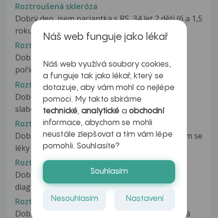
Roztroušená skleróza
Dobrý den, jsem paciantka s RS, 34 let 2 děti (6 a 1,5
roku), 175 cm, 62 kg....
Náš web funguje jako lékař
Roztroušená skleróza
Dobrý den paní doktorko,moje dcera má RS,
Náš web využívá soubory cookies,
pořídila jsem ji koně. Naše sousedka...
a funguje tak jako lékař, který se
Roztroušená skleróza
dotazuje, aby vám mohl co nejlépe
Dobrý den, před týdnem jsem začala pociťovat
pomoci. My takto sbíráme
slabost v pravé části těla. Začalo...
technické
,
analytické
a
obchodní
Roztroušená skleróza
informace, abychom se mohli
Dobrý den, chtěla bych se zeptat mám RS a léčím se
neustále zlepšovat a tím vám lépe
pomohli. Souhlasíte?
léky které jsou ve studii....
Roztroušená skleróza
Souhlasím
Dobrý den,chci se zeptat.V roce 1983 mi byla
diagnostikována roztroušená skleroza.Léčba...
Nesouhlasím
Nastavení
Roztroušená skleróza
Dobrý den, chtěla bych vědět, jestli existuje i jiná