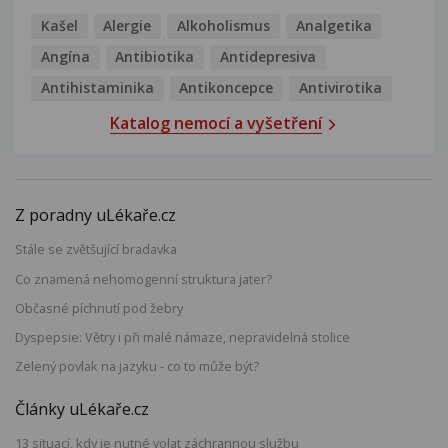
Kašel
Alergie
Alkoholismus
Analgetika
Angína
Antibiotika
Antidepresiva
Antihistaminika
Antikoncepce
Antivirotika
Katalog nemocí a vyšetření
Z poradny uLékaře.cz
Stále se zvětšující bradavka
Co znamená nehomogenní struktura jater?
Občasné píchnutí pod žebry
Dyspepsie: Větry i při malé námaze, nepravidelná stolice
Zelený povlak na jazyku - co to může být?
Články uLékaře.cz
13 situací, kdy je nutné volat záchrannou službu